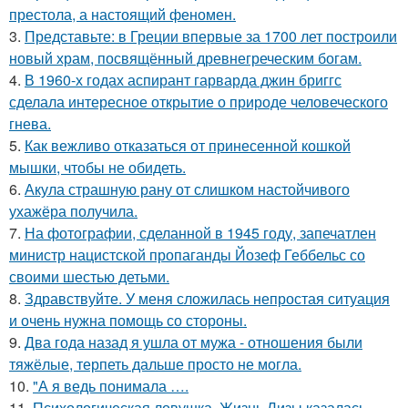
престола, а настоящий феномен.
3.
Представьте: в Греции впервые за 1700 лет построили
новый храм, посвящённый древнегреческим богам.
4.
В 1960-х годах аспирант гарварда джин бриггс
сделала интересное открытие о природе человеческого
гнева.
5.
Как вежливо отказаться от принесенной кошкой
мышки, чтобы не обидеть.
6.
Акула страшную рану от слишком настойчивого
ухажёра получила.
7.
На фотографии, сделанной в 1945 году, запечатлен
министр нацистской пропаганды Йозеф Геббельс со
своими шестью детьми.
8.
Здравствуйте. У меня сложилась непростая ситуация
и очень нужна помощь со стороны.
9.
Два года назад я ушла от мужа - отношения были
тяжёлые, терпеть дальше просто не могла.
10.
"А я ведь понимала ….
11.
Психологическая ловушка. Жизнь Лизы казалась