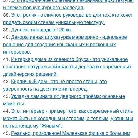
и элементов культурного наследия.
38.
Этот ролик - отличное руководство для тех, кто хочет
придать своим стенам уникальную текстуру.
39.
Дуплекс площадью 120 кв.
40.
Декоративная штукатурка марморино - идеальное
решение для создания изысканных и роскошных
интерьеров.
41.
Интерьер дома из клееного бруса - это уникальное
сочетание натуральной красоты дерева и современных
дизайнерских решений.
42.
Кирпичный дом - это не просто стены, это
уверенность на десятилетия вперёд.
43.
Укладка ламината от дверного проёма: основные
моменты.
44.
Этот интерьер - пример того, как современный стиль
может быть не холодным и строгим, а тёплым, уютным и
по-настоящему "Живым".
45.
Реально, прикольное! Маленькая фишка с большим