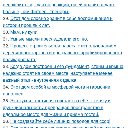
целлюлита - и, судя по реакции, он ей нравится даже
больше, чем фитнес - тренеры.
29.
Этот дом словно хранит в себе воспоминания и
истории прошлых лет.
30.
Мам, ну купи.
31.
Умные мысли преследовали его, но.
32.
Процесс строительства навеса с использованием
деревянного каркаса и прозрачного профилированного
поликарбоната.
33.
Когда дом построен и его фундамент, стены и крыша
надежно стоят на своем месте, наступает не менее
важный этап - внутренняя отделка.
34.
Этот дом особой атмосферой уюта и гармонии
наполнен.
35.
Эта кухня - гостиная сочетает в себе эстетику и
функциональность, превращая пространство в
идеальное место для жизни и приёма гостей.
36.
Не создавайте себе лишних поводов для ссор!
37.
Это гармоничное сочетание лаконичной архитектуры