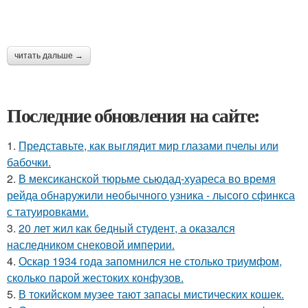
читать дальше →
Последние обновления на сайте:
1.
Представьте, как выглядит мир глазами пчелы или
бабочки.
2.
В мексиканской тюрьме сьюдад-хуареса во время
рейда обнаружили необычного узника - лысого сфинкса
с татуировками.
3.
20 лет жил как бедный студент, а оказался
наследником снековой империи.
4.
Оскар 1934 года запомнился не столько триумфом,
сколько парой жестоких конфузов.
5.
В токийском музее тают запасы мистических кошек.