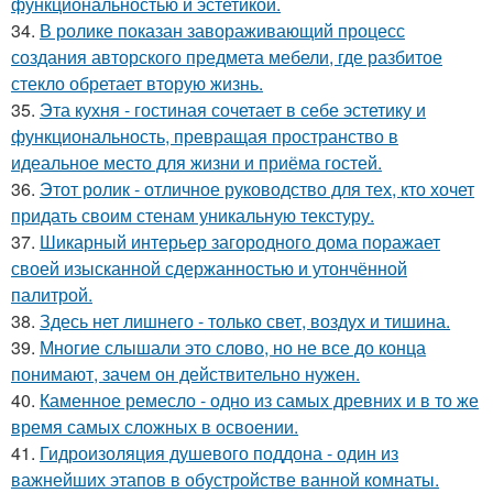
функциональностью и эстетикой.
34.
В ролике показан завораживающий процесс
создания авторского предмета мебели, где разбитое
стекло обретает вторую жизнь.
35.
Эта кухня - гостиная сочетает в себе эстетику и
функциональность, превращая пространство в
идеальное место для жизни и приёма гостей.
36.
Этот ролик - отличное руководство для тех, кто хочет
придать своим стенам уникальную текстуру.
37.
Шикарный интерьер загородного дома поражает
своей изысканной сдержанностью и утончённой
палитрой.
38.
Здесь нет лишнего - только свет, воздух и тишина.
39.
Многие слышали это слово, но не все до конца
понимают, зачем он действительно нужен.
40.
Каменное ремесло - одно из самых древних и в то же
время самых сложных в освоении.
41.
Гидроизоляция душевого поддона - один из
важнейших этапов в обустройстве ванной комнаты.