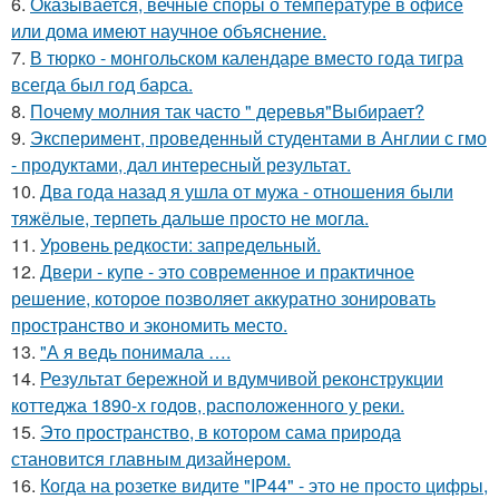
6.
Оказывается, вечные споры о температуре в офисе
или дома имеют научное объяснение.
7.
В тюрко - монгольском календаре вместо года тигра
всегда был год барса.
8.
Почему молния так часто " деревья"Выбирает?
9.
Эксперимент, проведенный студентами в Англии с гмо
- продуктами, дал интересный результат.
10.
Два года назад я ушла от мужа - отношения были
тяжёлые, терпеть дальше просто не могла.
11.
Уровень редкости: запредельный.
12.
Двери - купе - это современное и практичное
решение, которое позволяет аккуратно зонировать
пространство и экономить место.
13.
"А я ведь понимала ….
14.
Результат бережной и вдумчивой реконструкции
коттеджа 1890-х годов, расположенного у реки.
15.
Это пространство, в котором сама природа
становится главным дизайнером.
16.
Когда на розетке видите "IP44" - это не просто цифры,