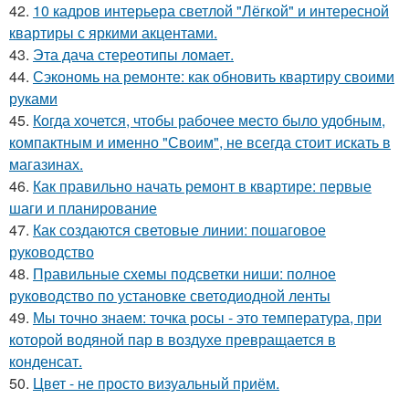
42.
10 кадров интерьера светлой "Лёгкой" и интересной
квартиры с яркими акцентами.
43.
Эта дача стереотипы ломает.
44.
Сэкономь на ремонте: как обновить квартиру своими
руками
45.
Когда хочется, чтобы рабочее место было удобным,
компактным и именно "Своим", не всегда стоит искать в
магазинах.
46.
Как правильно начать ремонт в квартире: первые
шаги и планирование
47.
Как создаются световые линии: пошаговое
руководство
48.
Правильные схемы подсветки ниши: полное
руководство по установке светодиодной ленты
49.
Мы точно знаем: точка росы - это температура, при
которой водяной пар в воздухе превращается в
конденсат.
50.
Цвет - не просто визуальный приём.