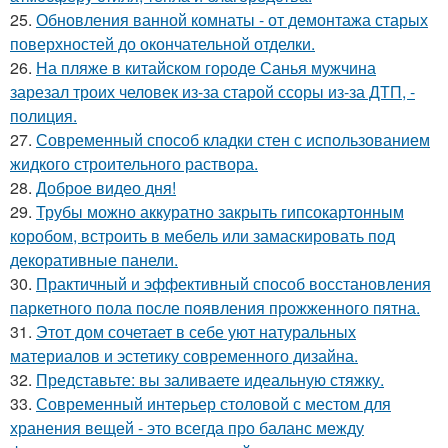
25.
Обновления ванной комнаты - от демонтажа старых
поверхностей до окончательной отделки.
26.
На пляже в китайском городе Санья мужчина
зарезал троих человек из-за старой ссоры из-за ДТП, -
полиция.
27.
Современный способ кладки стен с использованием
жидкого строительного раствора.
28.
Доброе видео дня!
29.
Трубы можно аккуратно закрыть гипсокартонным
коробом, встроить в мебель или замаскировать под
декоративные панели.
30.
Практичный и эффективный способ восстановления
паркетного пола после появления прожженного пятна.
31.
Этот дом сочетает в себе уют натуральных
материалов и эстетику современного дизайна.
32.
Представьте: вы заливаете идеальную стяжку.
33.
Современный интерьер столовой с местом для
хранения вещей - это всегда про баланс между