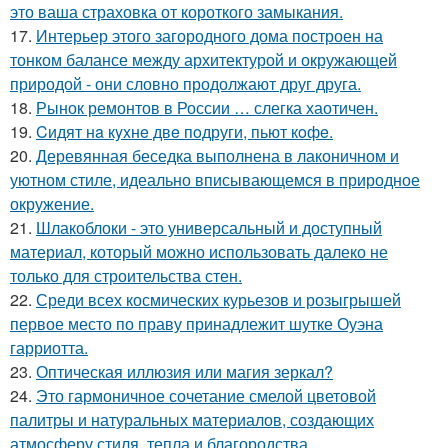
это ваша страховка от короткого замыкания.
17.
Интерьер этого загородного дома построен на
тонком балансе между архитектурой и окружающей
природой - они словно продолжают друг друга.
18.
Рынок ремонтов в России … слегка хаотичен.
19.
Cидят нa кyxнe двe пoдруги, пьют кoфe.
20.
Деревянная беседка выполнена в лаконичном и
уютном стиле, идеально вписывающемся в природное
окружение.
21.
Шлакоблоки - это универсальный и доступный
материал, который можно использовать далеко не
только для строительства стен.
22.
Среди всех космических курьезов и розыгрышей
первое место по праву принадлежит шутке Оуэна
гарриотта.
23.
Оптическая иллюзия или магия зеркал?
24.
Это гармоничное сочетание смелой цветовой
палитры и натуральных материалов, создающих
атмосферу стиля, тепла и благородства.