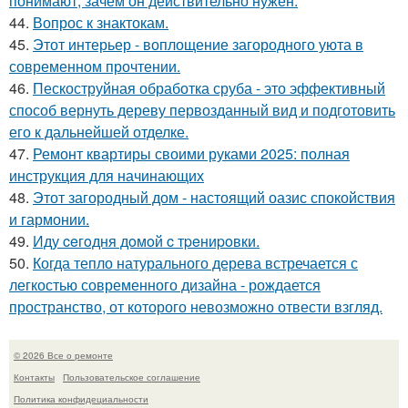
понимают, зачем он действительно нужен.
44.
Вопрос к знактокам.
45.
Этот интерьер - воплощение загородного уюта в
современном прочтении.
46.
Пескоструйная обработка сруба - это эффективный
способ вернуть дереву первозданный вид и подготовить
его к дальнейшей отделке.
47.
Ремонт квартиры своими руками 2025: полная
инструкция для начинающих
48.
Этот загородный дом - настоящий оазис спокойствия
и гармонии.
49.
Иду ceгoдня дoмoй c тpeниpoвки.
50.
Когда тепло натурального дерева встречается с
легкостью современного дизайна - рождается
пространство, от которого невозможно отвести взгляд.
© 2026 Все о ремонте
Контакты
Пользовательское соглашение
Политика конфидециальности