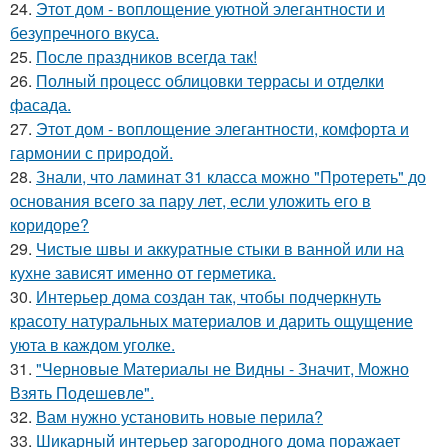
24.
Этот дом - воплощение уютной элегантности и
безупречного вкуса.
25.
После праздников всегда так!
26.
Полный процесс облицовки террасы и отделки
фасада.
27.
Этот дом - воплощение элегантности, комфорта и
гармонии с природой.
28.
Знали, что ламинат 31 класса можно "Протереть" до
основания всего за пару лет, если уложить его в
коридоре?
29.
Чистые швы и аккуратные стыки в ванной или на
кухне зависят именно от герметика.
30.
Интерьер дома создан так, чтобы подчеркнуть
красоту натуральных материалов и дарить ощущение
уюта в каждом уголке.
31.
"Черновые Материалы не Видны - Значит, Можно
Взять Подешевле".
32.
Вам нужно установить новые перила?
33.
Шикарный интерьер загородного дома поражает