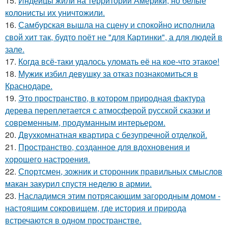
15.
Индейцы жили на территории Америки, но белые
колонисты их уничтожили.
16.
Самбурская вышла на сцену и спокойно исполнила
свой хит так, будто поёт не "для Картинки", а для людей в
зале.
17.
Когда всё-таки удалось уломать её на кое-что этакое!
18.
Мужик избил девушку за отказ познакомиться в
Краснодаре.
19.
Это пространство, в котором природная фактура
дерева переплетается с атмосферой русской сказки и
современным, продуманным интерьером.
20.
Двухкомнатная квартира с безупречной отделкой.
21.
Пространство, созданное для вдохновения и
хорошего настроения.
22.
Спортсмен, зожник и сторонник правильных смыслов
макан закурил спустя неделю в армии.
23.
Насладимся этим потрясающим загородным домом -
настоящим сокровищем, где история и природа
встречаются в одном пространстве.