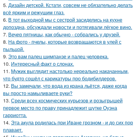
5.
Дизайн детской. Кстати, совсем не обязательно делать
всё ярким и режущим глаз.
6.
В тот выходной мы с сестрой засиделись на кухне
допоздна, обсуждали новости и потягивали лёгкое вино.
7.
Вечер пятницы, как обычно - собрались у друзей.
8.
На фото - пчелы, которые возвращаются в улей с
пыльцой.
9.
Это вам палец шимпанзе и палец человека.
10.
Интересный факт о слонах.
11.
Мужик выглядит настолько нереально накачанным,
что будто сошёл с карикатуры про бодибилдеров.
12.
Вы замечали, что вода из крана льётся, даже когда
вы просто намыливаете руки?
13.
Среди всех космических курьезов и розыгрышей
первое место по праву принадлежит шутке Оуэна
гарриотта.
14.
Эта акула родилась при Иване грозном - и до сих пор
плавает.