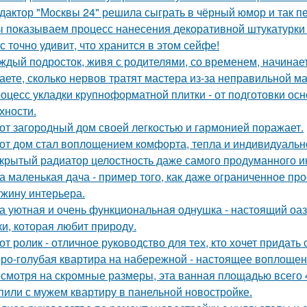
дактор "Москвы 24" решила сыграть в чёрный юмор и так пе
 показываем процесс нанесения декоративной штукатурки 
с точно удивит, что хранится в этом сейфе!
ждый подросток, живя с родителями, со временем, начинает
аете, сколько нервов тратят мастера из-за неправильной 
оцесс укладки крупноформатной плитки - от подготовки ос
хности.
от загородный дом своей легкостью и гармонией поражает.
от дом стал воплощением комфорта, тепла и индивидуальн
крытый радиатор целостность даже самого продуманного и
а маленькая дача - пример того, как даже ограниченное п
жину интерьера.
а уютная и очень функциональная однушка - настоящий оаз
ки, которая любит природу.
от ролик - отличное руководство для тех, кто хочет придать
ро-голубая квартира на набережной - настоящее воплощен
смотря на скромные размеры, эта ванная площадью всего 4
пили с мужем квартиру в панельной новостройке.