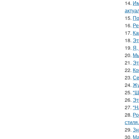
14.
Им
актуа
15.
По
16.
Ре
17.
Ка
18.
Эт
19.
Я,
20.
Мы
21.
Эт
22.
Ко
23.
Се
24.
Жу
25.
"Щ
26.
Эт
27.
"Н
28.
Ро
стиля.
29.
Зн
30.
Ма