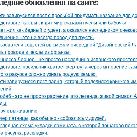
ледние обновления на сайте:
ети завирусился пост с просьбой придумать название для д
дставьте, как выглядит мир глазами пчелы или бабочки.
лет жил как бедный студент, а оказался наследником снеков
льнение - это не всегда повод для грусти.
ьзователи соцсетей высмеяли очередной "Дизайнерский Ла
ть провода в чехлы из органзы.
нцесса Леонор - не просто наследница испанского престол
дставьте: насильник хватает жертву, а через мгновение са
того ракурса сложно узнать родную землю.
eти завирусился пост парня, который поделился кринжoвым 
eний.
обаб - это не просто растение, это легенда, живой символ
ды.
юч к выживанию.
чер пятницы, как обычно - собрались у друзей.
глядная схема укладки ламината, в которой пошагово показ
а рисунка раскладки.