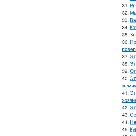
31.
Ре
32.
Мы
33.
Ва
34.
Ка
35.
Зн
36.
Пр
повер
37.
Эт
38.
Эт
39.
От
40.
Эт
жемчу
41.
Эт
хозяй
42.
Эт
43.
Се
44.
Не
45.
Ку