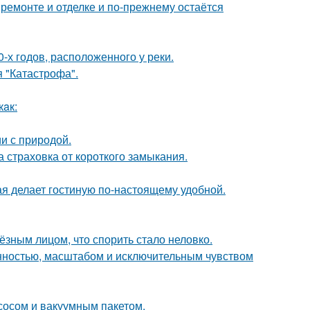
 ремонте и отделке и по-прежнему остаётся
-х годов, расположенного у реки.
я "Катастрофа".
кaк:
и с природой.
ша страховка от короткого замыкания.
ая делает гостиную по-настоящему удобной.
ёзным лицом, что спорить стало неловко.
нностью, масштабом и исключительным чувством
сосом и вакуумным пакетом.