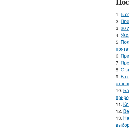
Пос
1.
В с
2.
Пре
3.
20 
4.
Уво
5.
Пол
прята
6.
При
7.
Пре
8.
С э
9.
В c
отнош
10.
Ба
приро
11.
Кл
12.
Ве
13.
На
выбор