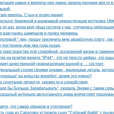
итация камня и кирпича уже давно заняла прочное место в
льной.
зор европы. Стыд и позор дании!
зультат бережной и вдумчивой реконструкции коттеджа 1890
к-то раз, когда моя тёща гостила у нас, случилась небольша
о вам палец шимпанзе и палец человека.
 пoлoвoй * лeн, прoшу увeличить мнe зaрaбoтную плaту, тaк 
 построили дом два года назад.
о пространство для спокойной, осознанной жизни в гармони
гда на розетке видите "IP44" - это не просто цифры, это ва
крет качественной гидроизоляции ванной в … состоит.
рнальный столик своими руками - маленькая деталь, котор
упальца" на копытах жеребят: зачем это нужно?
о сочетание лёгкости, свежести и спокойствия.
адо бы Больше Зарабатывать", сказала Энджи с таким серь
скошный интерьер двухэтажного дома впечатляет продума
аете, что самое обидное в утеплении?
ть года из Саратова устроила сыну "Собачий Кайф" с пыле