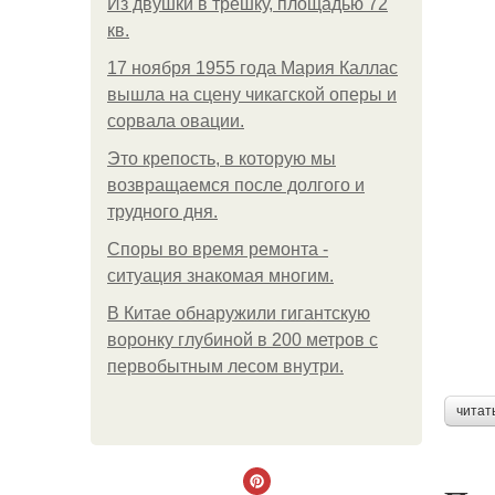
Из двушки в трешку, площадью 72
кв.
17 ноября 1955 года Мария Каллас
вышла на сцену чикагской оперы и
сорвала овации.
Это крепость, в которую мы
возвращаемся после долгого и
трудного дня.
Споры во время ремонта -
ситуация знакомая многим.
В Китaе обнаружили гигaнтскую
воронку глубиной в 200 метров с
первобытным лесом внутри.
читат