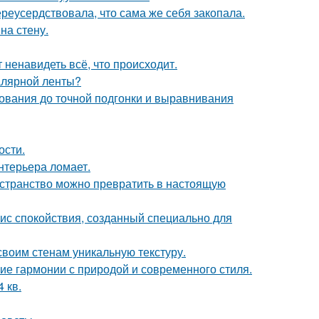
реусердствовала, что сама же себя закопала.
на стену.
 ненавидеть всё, что происходит.
малярной ленты?
нования до точной подгонки и выравнивания
ости.
нтерьера ломает.
ространство можно превратить в настоящую
ис спокойствия, созданный специально для
 своим стенам уникальную текстуру.
ие гармонии с природой и современного стиля.
 кв.