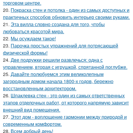
торговом центре.
20.
Покраска стен и потолка - один из самых доступных и
практичных способов обновить интерьер своими руками.
21.
Эта вилла словно создана для того, чтобы
любоваться красотой мира.
22.
Мы осуждаем такое!
23.
Парочка простых упражнений для потрясающей
физической формы!
24.
Две подружки решили развлечься: одна с
управлением, вторая с игрушкой, спрятанной поглубже.
25.
Давайте полюбуемся этим великолепным
загородным домом начала 1800-х годов, бережно
восстановленным архитектором.
26.
Шпаклевка стен - это один из самых ответственных
этапов отделочных работ, от которого напрямую зависит
внешний вид помещения.
27.
Этот дом - воплощение гармонии между природой и
современным комфортом.
28.
Всем добрый день!