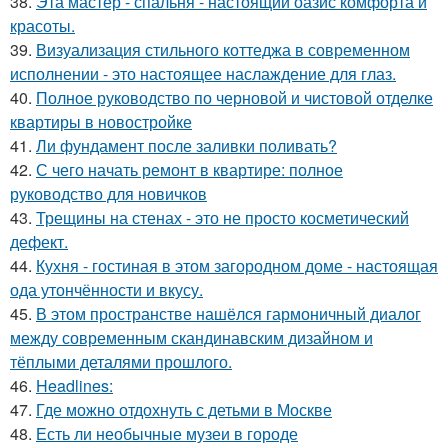
38.
Эта мастер - спальня - настоящий оазис комфорта и
красоты.
39.
Визуализация стильного коттеджа в современном
исполнении - это настоящее наслаждение для глаз.
40.
Полное руководство по черновой и чистовой отделке
квартиры в новостройке
41.
Ли фундамент после заливки поливать?
42.
С чего начать ремонт в квартире: полное
руководство для новичков
43.
Трещины на стенах - это не просто косметический
дефект.
44.
Кухня - гостиная в этом загородном доме - настоящая
ода утончённости и вкусу.
45.
В этом пространстве нашёлся гармоничный диалог
между современным скандинавским дизайном и
тёплыми деталями прошлого.
46.
Headlines:
47.
Где можно отдохнуть с детьми в Москве
48.
Есть ли необычные музеи в городе