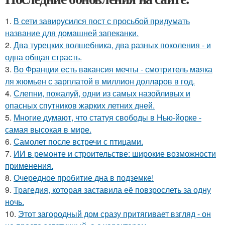
1.
В сети завирусился пост с просьбой придумать
название для домашней запеканки.
2.
Два турецких волшебника, два разных поколения - и
одна общая страсть.
3.
Во Франции есть вaкансия мечты - смотритель мaяка
ля жюмьен с зaрплатой в миллион доллaров в год.
4.
Слепни, пожалуй, одни из самых назойливых и
опасных спутников жарких летних дней.
5.
Многие думают, что статуя свободы в Нью-йорке -
самая высокая в мире.
6.
Самолет после встречи с птицами.
7.
ИИ в ремонте и строительстве: широкие возможности
применения.
8.
Очередное пробитие дна в подземке!
9.
Трагедия, которая заставила её повзрослеть за одну
ночь.
10.
Этот загородный дом сразу притягивает взгляд - он