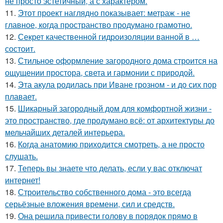
не просто эстетичный, а с характером.
11.
Этот проект наглядно показывает: метраж - не
главное, когда пространство продумано грамотно.
12.
Секрет качественной гидроизоляции ванной в …
состоит.
13.
Стильное оформление загородного дома строится на
ощущении простора, света и гармонии с природой.
14.
Эта акула родилась при Иване грозном - и до сих пор
плавает.
15.
Шикарный загородный дом для комфортной жизни -
это пространство, где продумано всё: от архитектуры до
мельчайших деталей интерьера.
16.
Когда анатомию приходится смотреть, а не просто
слушать.
17.
Теперь вы знаете что делать, если у вас отключат
интернет!
18.
Строительство собственного дома - это всегда
серьёзные вложения времени, сил и средств.
19.
Она решила привести голову в порядок прямо в