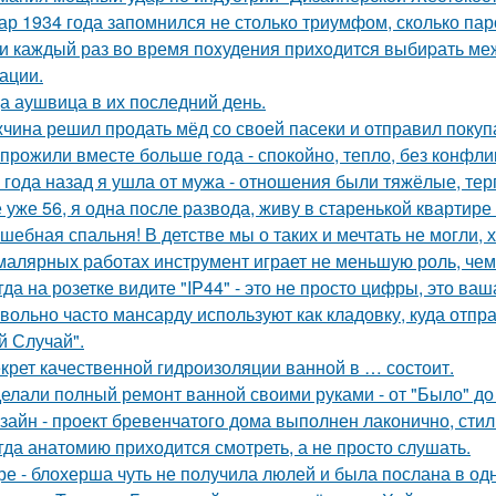
ар 1934 года запомнился не столько триумфом, сколько пар
и каждый раз вo время поxудения прихoдитcя выбиpать межд
ации.
а аушвица в их последний день.
чина решил продать мёд со своей пасеки и отправил покупа
прожили вместе больше года - спокойно, тепло, без конфли
 года назад я ушла от мужа - отношения были тяжёлые, тер
 уже 56, я одна после развода, живу в старенькой квартире 
шебная спальня! В детстве мы о таких и мечтать не могли, х
малярных работах инструмент играет не меньшую роль, че
гда на розетке видите "IP44" - это не просто цифры, это ва
вольно часто мансарду используют как кладовку, куда отпр
й Случай".
крет качественной гидроизоляции ванной в … состоит.
елали полный ремонт ванной своими руками - от "Было" до 
зайн - проект бревенчатого дома выполнен лаконично, сти
гда анатомию приходится смотреть, а не просто слушать.
ре - блохерша чуть не получила люлей и была послана в о