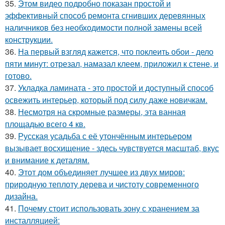
35.
Этом видео подробно показан простой и
эффективный способ ремонта сгнивших деревянных
наличников без необходимости полной замены всей
конструкции.
36.
На первый взгляд кажется, что поклеить обои - дело
пяти минут: отрезал, намазал клеем, приложил к стене, и
готово.
37.
Укладка ламината - это простой и доступный способ
освежить интерьер, который под силу даже новичкам.
38.
Несмотря на скромные размеры, эта ванная
площадью всего 4 кв.
39.
Русская усадьба с её утончённым интерьером
вызывает восхищение - здесь чувствуется масштаб, вкус
и внимание к деталям.
40.
Этот дом объединяет лучшее из двух миров:
природную теплоту дерева и чистоту современного
дизайна.
41.
Почему стоит использовать зону с хранением за
инсталляцией: