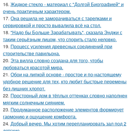
16.
Жидкое стекло - материал с "Долгой Биографией" и
очень практичным характером.
17.
Она решила не заморачиваться с тарелками и
сервировкой и просто вывалила всё на стол.
18.
"Надо бы Больше Зарабатывать", сказала Энджи с
таким серьёзным лицом, что спорить стало неловко.
19.
Процесс усиления древесных соединений при
строительстве павильона.
20.
Эта вилла словно создана для того, чтобы
любоваться красотой мира.
21.
Обои на липкой основе - простое и по-настоящему
удобное решение для тех, кто любит быстрые перемены
без лишних хлопот.
22.
Просторный дом в тёплых оттенках словно наполнен
мягким солнечным сиянием.
23.
Продуманное расположение элементов формирует
гармонию и ощущение комфорта.
24.
Добрый вечер. Мы хотим перепланировать зал под 2
детские.