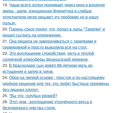
19.
Чаще всего холод проникает через окна и входную
дверь - щели, изношенная фурнитура и слабые
уплотнители легко решают эту проблему не в нашу
пользу.
20.
Парень сразу понял, что, попал в лапы "Тарелки" и
решил сыграть на опережение.
21.
Она решила не заморачиваться с тарелками и
сервировкой и просто вывалила всё на стол.
22.
Это воплощение спокойствия, уюта и теплой,
солнечной атмосферы французской деревни.
23.
В Краснодаре сын довёл 88-летнюю мать до
истощения и запер в грязи.
24.
Обои на липкой основе - простое и по-настоящему
удобное решение для тех, кто любит быстрые перемены
без лишних хлопот.
25.
"Вы что, голубых кровей?
26.
Этот дом - воплощение утончённого вкуса и
безупречного чувства стиля.