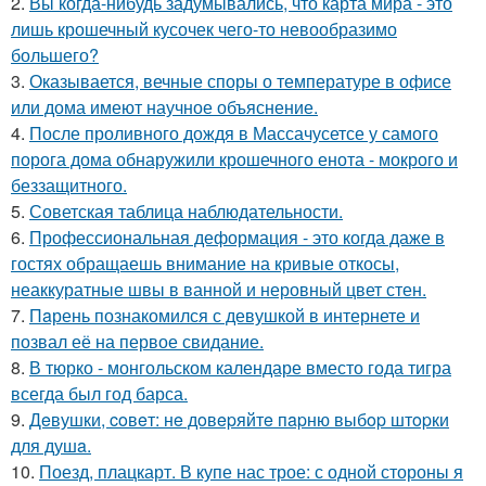
2.
Вы когда-нибудь задумывались, что карта мира - это
лишь крошечный кусочек чего-то невообразимо
большего?
3.
Оказывается, вечные споры о температуре в офисе
или дома имеют научное объяснение.
4.
После проливного дождя в Массачусетсе у самого
порога дома обнаружили крошечного енота - мокрого и
беззащитного.
5.
Советская таблица наблюдательности.
6.
Профессиональная деформация - это когда даже в
гостях обращаешь внимание на кривые откосы,
неаккуратные швы в ванной и неровный цвет стен.
7.
Пaрень познакомился с девушкой в интернете и
позвал её на первое свидание.
8.
В тюрко - монгольском календаре вместо года тигра
всегда был год барса.
9.
Дeвушки, coвeт: нe дoвepяйтe пapню выбop штopки
для душa.
10.
Поезд, плацкарт. В купе нас трое: с одной стороны я