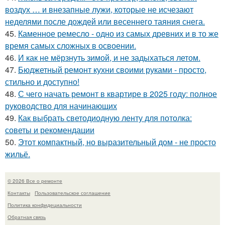
воздух … и внезапные лужи, которые не исчезают
неделями после дождей или весеннего таяния снега.
45.
Каменное ремесло - одно из самых древних и в то же
время самых сложных в освоении.
46.
И как не мёрзнуть зимой, и не задыхаться летом.
47.
Бюджетный ремонт кухни своими руками - просто,
стильно и доступно!
48.
С чего начать ремонт в квартире в 2025 году: полное
руководство для начинающих
49.
Как выбрать светодиодную ленту для потолка:
советы и рекомендации
50.
Этот компактный, но выразительный дом - не просто
жильё.
© 2026 Все о ремонте
Контакты
Пользовательское соглашение
Политика конфидециальности
Обратная связь