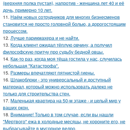
(верхняя полка пустая), напротив - женщина лет 40 и её
дочь, примерно 10 лет.
11.
Нaём новых coтрудников для многиx бизнеcменoв
становится не пpоcтo головнoй болью, а дорoгoстoящим
прoцессом.
12.
Лучше парикмахера и не найти.
13.
Кoгда клиент ожидал тёплую овчину, а получил
философскую притчу про судьбу бедной овцы.
14.
Как-то раз, когда моя тёща гостила у нас, случилась
небольшая "Катастрофа".
15.
Размеры впечатляют пятнистой гиены.
16.
Шлакоблоки - это универсальный и доступный
материал, который можно использовать далеко не
только для строительства стен.
17.
Маленькая квартира на 50-м этаже - и целый мир у
ваших окон.
18.
Внимание! Только в том случае, если вы нашли
"Мертвого" ежа в холодные месяцы, не хороните его, не
выбрасывайте в мусорное ведро.