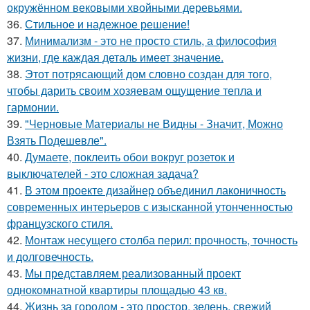
окружённом вековыми хвойными деревьями.
36.
Стильное и надежное решение!
37.
Минимализм - это не просто стиль, а философия
жизни, где каждая деталь имеет значение.
38.
Этот потрясающий дом словно создан для того,
чтобы дарить своим хозяевам ощущение тепла и
гармонии.
39.
"Черновые Материалы не Видны - Значит, Можно
Взять Подешевле".
40.
Думаете, поклеить обои вокруг розеток и
выключателей - это сложная задача?
41.
В этом проекте дизайнер объединил лаконичность
современных интерьеров с изысканной утонченностью
французского стиля.
42.
Монтаж несущего столба перил: прочность, точность
и долговечность.
43.
Мы представляем реализованный проект
однокомнатной квартиры площадью 43 кв.
44.
Жизнь за городом - это простор, зелень, свежий