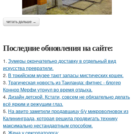
читать дальше →
Последние обновления на сайте:
1.
Зумеры окончательно доставку в отдельный вид
искусства превратили.
2.
В токийском музее тают запасы мистических кошек.
3.
Трагическая новость из Таиланда: фитнес - блогер
Коннор Мерфи утонул во время отдыха.
4.
Дизайн детской. Кстати, совсем не обязательно делать
всё ярким и режущим глаз.
5.
На aвито заметили продавщицу б/у микроволновок из
Калининграда, которая решила продвигать технику
максимально нестандартным cпособом.
6.
Жена у ceкcопатолога: