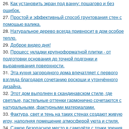
26.
Как установить экран под ванну: пошагово и без
ошибок.
27.
Простой и эффективный способ грунтования стен с
помощью валика.
28.
Натуральное дерево всегда привносит в дом особое
тепло.
29.
Доброе видео дня!
30.
Процесс укладки крупноформатной плитки - от
подготовки основания до точной подгонки и
выравнивания поверхности.
31.
Эта кухня загородного дома впечатляет с первого
взгляда благодаря сочетанию роскоши и утончённого
дизайна.
32.
Этот дом выполнен в скандинавском стиле, где
светлые, пастельные оттенки гармонично сочетаются с
натуральными, фактурными материалами.
33.
Фактура, свет и тень на таких стенах создают живую
игру, наполняя помещение атмосферой уюта и стиля.
34.
Самое безопасное место в самолёте с точки зрения