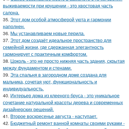
выживаемости при крушении - это хвостовая часть
салона.
35.
Этот дом особой атмосферой уюта и гармонии
наполнен.
36.
Мы устанавливаем новые перила.
37.
Этот дом создаёт идеальное пространство для
семейной жизни, где сдержанная элегантность
гармонирует с практичным комфортом.
38.
Цоколь - это не просто нижняя часть здания, скрытая
между фундаментом и стенами.
39.
Эта спальня в загородном доме создана для
мальчика, сочетая уют, функциональность и
индивидуальность.
40.
Интерьер дома из клееного бруса - это уникальное
сочетание натуральной красоты дерева и современных
дизайнерских решений.
41.
Второе воскресенье августа - наступает.
42.
Бюджетный ремонт ванной комнаты своими руками -