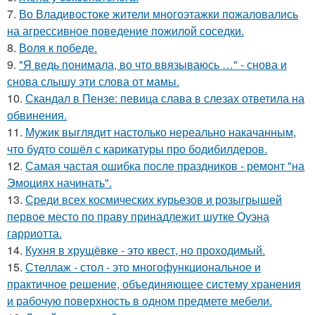
7.
Во Владивостоке жители многоэтажки пожаловались
на агрессивное поведение пожилой соседки.
8.
Воля к победе.
9.
"Я ведь понимала, во что ввязываюсь …" - снова и
снова слышу эти слова от мамы.
10.
Скандал в Пензе: певица слава в слезах ответила на
обвинения.
11.
Мужик выглядит настолько нереально накачанным,
что будто сошёл с карикатуры про бодибилдеров.
12.
Самая частая ошибка после праздников - ремонт "на
Эмоциях начинать".
13.
Среди всех космических курьезов и розыгрышей
первое место по праву принадлежит шутке Оуэна
гарриотта.
14.
Кухня в хрущёвке - это квест, но проходимый.
15.
Стеллаж - стол - это многофункциональное и
практичное решение, объединяющее систему хранения
и рабочую поверхность в одном предмете мебели.