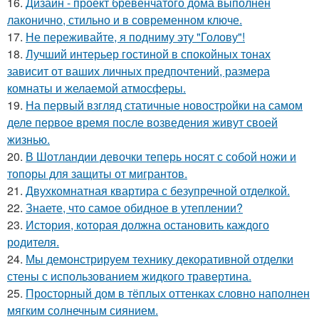
16.
Дизайн - проект бревенчатого дома выполнен
лаконично, стильно и в современном ключе.
17.
Не переживайте, я подниму эту "Голову"!
18.
Лучший интерьер гостиной в спокойных тонах
зависит от ваших личных предпочтений, размера
комнаты и желаемой атмосферы.
19.
На первый взгляд статичные новостройки на самом
деле первое время после возведения живут своей
жизнью.
20.
В Шотландии девочки теперь носят с собой ножи и
топоры для защиты от мигрантов.
21.
Двухкомнатная квартира с безупречной отделкой.
22.
Знаете, что самое обидное в утеплении?
23.
История, которая должна остановить каждого
родителя.
24.
Мы демонстрируем технику декоративной отделки
стены с использованием жидкого травертина.
25.
Просторный дом в тёплых оттенках словно наполнен
мягким солнечным сиянием.