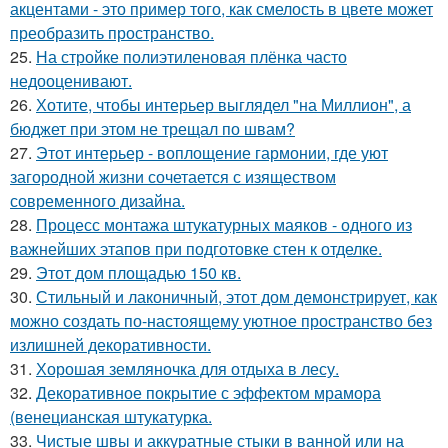
акцентами - это пример того, как смелость в цвете может
преобразить пространство.
25.
На стройке полиэтиленовая плёнка часто
недооценивают.
26.
Хотите, чтобы интерьер выглядел "на Миллион", а
бюджет при этом не трещал по швам?
27.
Этот интерьер - воплощение гармонии, где уют
загородной жизни сочетается с изяществом
современного дизайна.
28.
Процесс монтажа штукатурных маяков - одного из
важнейших этапов при подготовке стен к отделке.
29.
Этот дом площадью 150 кв.
30.
Стильный и лаконичный, этот дом демонстрирует, как
можно создать по-настоящему уютное пространство без
излишней декоративности.
31.
Хорошая земляночка для отдыха в лесу.
32.
Декоративное покрытие с эффектом мрамора
(венецианская штукатурка.
33.
Чистые швы и аккуратные стыки в ванной или на