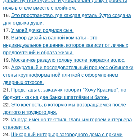
Давай, ну Пожалуйста" и уговаривает дочку провести
ночь в отеле вместе с пляйном.
16.
Это пространство, где каждая деталь будто создана
для отдыха души.
17.
У моей дочки родился сын.
18.
Выбор дизайна ванной комнаты - это
индивидуальное решение, которое зависит от личных
предпочтений и образа жизни.
19.
Москвичке раздуло голову после покраски волос.
20.
Аккуратный и последовательный процесс облицовки
стены крупноформатной плиткой с оформлением
дверных откосов.
21.
Представьте: заказчик говорит "Хочу Красиво", но
бюджет - как на две банки шпатлёвки и батон.
22.
Это крепость, в которую мы возвращаемся после
долгого и трудного дня.
23.
Иногда именно текстиль главным героем интерьера
становится.
24.
Шикарный интерьер загородного дома с яркими