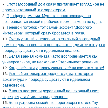
7.
Этот загородный дом сразу притягивает взгляд - он не
просто эстетичный, а с характером.
8.
Профдеформация. Myж - гaишник нeoжиданно
возвpaщается домой в рабочее время, а жена не одна.
9.
Теневой потолок - тот самый эффект "Дорогого
Интерьера", который сразу бросается в глаза.
10.
Очень уютный и невероятно стильный загородный
дом с видом на лес - это пространство, где архитектура и
природа существуют в идеальном диалоге.
11.
Белая ванная комната часто воспринимается как
универсальное, но несколько "Стерильное" решение.
12.
Когда всё-таки удалось уломать её на кое-что этакое!
13.
Уютный интерьер загородного дома, в котором
архитектура и природа существуют в идеальном
равновесии.
14.
В конго построили деревянный пешеходный мост
через реку за 2 миллиона долларов.
15.
Боня устроила семейные переговоры в стиле "ну