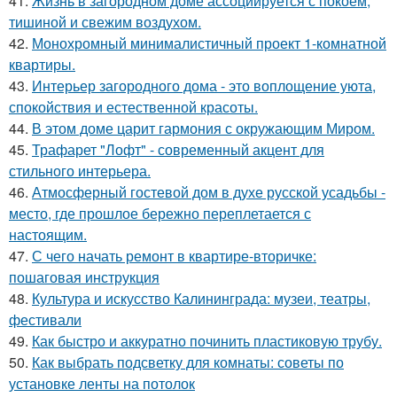
41.
Жизнь в загородном доме ассоциируется с покоем,
тишиной и свежим воздухом.
42.
Монохромный минималистичный проект 1-комнатной
квартиры.
43.
Интерьер загородного дома - это воплощение уюта,
спокойствия и естественной красоты.
44.
В этом доме царит гармония с окружающим Миром.
45.
Трафарет "Лофт" - современный акцент для
стильного интерьера.
46.
Атмосферный гостевой дом в духе русской усадьбы -
место, где прошлое бережно переплетается с
настоящим.
47.
С чего начать ремонт в квартире-вторичке:
пошаговая инструкция
48.
Культура и искусство Калининграда: музеи, театры,
фестивали
49.
Как быстро и аккуратно починить пластиковую трубу.
50.
Как выбрать подсветку для комнаты: советы по
установке ленты на потолок