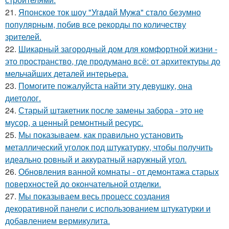
21.
Японское ток шоу "Угaдaй Мужa" стaло безумно
популярным, побив все рекорды по количеству
зрителей.
22.
Шикарный загородный дом для комфортной жизни -
это пространство, где продумано всё: от архитектуры до
мельчайших деталей интерьера.
23.
Помогите пожалуйста найти эту девушку, она
диетолог.
24.
Старый штакетник после замены забора - это не
мусор, а ценный ремонтный ресурс.
25.
Мы показываем, как правильно установить
металлический уголок под штукатурку, чтобы получить
идеально ровный и аккуратный наружный угол.
26.
Обновления ванной комнаты - от демонтажа старых
поверхностей до окончательной отделки.
27.
Мы показываем весь процесс создания
декоративной панели с использованием штукатурки и
добавлением вермикулита.