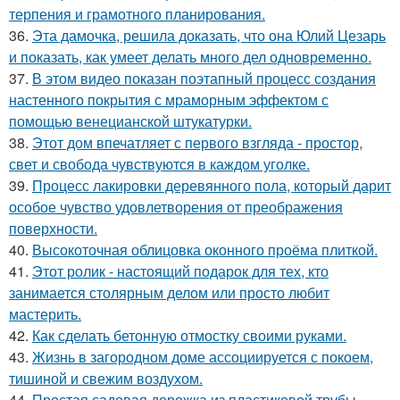
терпения и грамотного планирования.
36.
Эта дамочка, решила доказать, что она Юлий Цезарь
и показать, как умеет делать много дел одновременно.
37.
В этом видео показан поэтапный процесс создания
настенного покрытия с мраморным эффектом с
помощью венецианской штукатурки.
38.
Этот дом впечатляет с первого взгляда - простор,
свет и свобода чувствуются в каждом уголке.
39.
Процесс лакировки деревянного пола, который дарит
особое чувство удовлетворения от преображения
поверхности.
40.
Высокоточная облицовка оконного проёма плиткой.
41.
Этот ролик - настоящий подарок для тех, кто
занимается столярным делом или просто любит
мастерить.
42.
Как сделать бетонную отмостку своими руками.
43.
Жизнь в загородном доме ассоциируется с покоем,
тишиной и свежим воздухом.
44.
Простая садовая дорожка из пластиковой трубы.