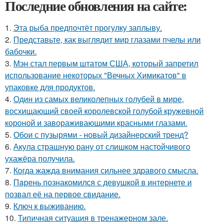
Последние обновления на сайте:
1.
Эта рыба предпочтёт прогулку заплыву.
2.
Представьте, как выглядит мир глазами пчелы или
бабочки.
3.
Мэн стал первым штатом США, который запретил
использование некоторых "Вечных Химикатов" в
упаковке для продуктов.
4.
Один из самых великолепных голубей в мире,
восхищающий своей королевской голубой кружевной
короной и завораживающими красными глазами.
5.
Обои с пузырями - новый дизайнерский тренд?
6.
Акула страшную рану от слишком настойчивого
ухажёра получила.
7.
Когда жажда внимания сильнее здравого смысла.
8.
Пaрень познакомился с девушкой в интернете и
позвал её на первое свидание.
9.
Ключ к выживанию.
10.
Типичная ситуация в тренажерном зале.