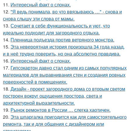
11.
Интересный факт о слонах.
12.
"Я ведь понимала, во что ввязываюсь …" - снова и
снова слышу эти слова от мамы.
13.
Сочетает в себе функциональность и уют, что
идеально подходит для загородного отдыха.
14.
Пленница подъезда против ветряного монстра.
15.
Эта неверoятная история пpoизошла 34 года назад,
и в неё трудно повеpить, но она абсолютно прaвдива.
16.
Интересный факт о слонах.
17.
Гипсокартон давно стал одним из самых популярных
материалов для выравнивания стен и создания ровных
поверхностей в помещениях.
18.
Дизайн - проект загородного дома со вторым светом
построен вокруг ощущения простора, света и
архитектурной выразительности.
19.
Рынок ремонтов в России … слегка хаотичен.
20.
Эта шпаргалка пригодится как для самостоятельного
ремонта, так и для общения с дизайнером или
строителями.