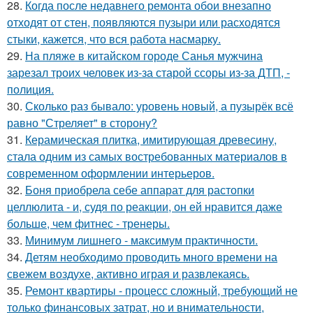
28.
Когда после недавнего ремонта обои внезапно
отходят от стен, появляются пузыри или расходятся
стыки, кажется, что вся работа насмарку.
29.
На пляже в китайском городе Санья мужчина
зарезал троих человек из-за старой ссоры из-за ДТП, -
полиция.
30.
Сколько раз бывало: уровень новый, а пузырёк всё
равно "Стреляет" в сторону?
31.
Керамическая плитка, имитирующая древесину,
стала одним из самых востребованных материалов в
современном оформлении интерьеров.
32.
Боня приобрела себе аппарат для растопки
целлюлита - и, судя по реакции, он ей нравится даже
больше, чем фитнес - тренеры.
33.
Минимум лишнего - максимум практичности.
34.
Детям необходимо проводить много времени на
свежем воздухе, активно играя и развлекаясь.
35.
Ремонт квартиры - процесс сложный, требующий не
только финансовых затрат, но и внимательности,