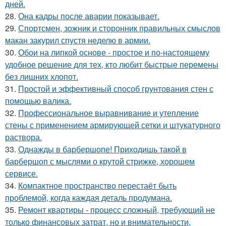
дней.
28.
Она кадры после аварии показывает.
29.
Спортсмен, зожник и сторонник правильных смыслов
макан закурил спустя неделю в армии.
30.
Обои на липкой основе - простое и по-настоящему
удобное решение для тех, кто любит быстрые перемены
без лишних хлопот.
31.
Простой и эффективный способ грунтования стен с
помощью валика.
32.
Профессиональное выравнивание и утепление
стены с применением армирующей сетки и штукатурного
раствора.
33.
Однажды в барбершопе! Приходишь такой в
барбершоп с мыслями о крутой стрижке, хорошем
сервисе.
34.
Компактное пространство перестаёт быть
проблемой, когда каждая деталь продумана.
35.
Ремонт квартиры - процесс сложный, требующий не
только финансовых затрат, но и внимательности,