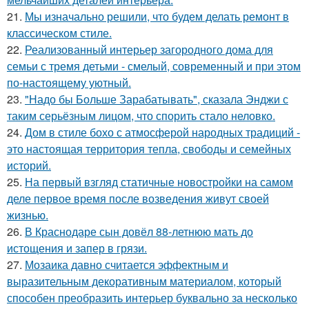
21.
Мы изначально решили, что будем делать ремонт в
классическом стиле.
22.
Реализованный интерьер загородного дома для
семьи с тремя детьми - смелый, современный и при этом
по-настоящему уютный.
23.
"Надо бы Больше Зарабатывать", сказала Энджи с
таким серьёзным лицом, что спорить стало неловко.
24.
Дом в стиле бохо с атмосферой народных традиций -
это настоящая территория тепла, свободы и семейных
историй.
25.
На первый взгляд статичные новостройки на самом
деле первое время после возведения живут своей
жизнью.
26.
В Краснодаре сын довёл 88-летнюю мать до
истощения и запер в грязи.
27.
Мозаика давно считается эффектным и
выразительным декоративным материалом, который
способен преобразить интерьер буквально за несколько