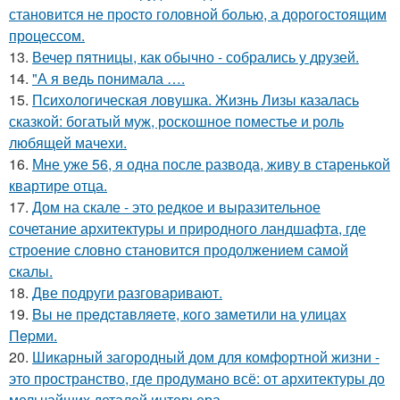
становится не пpоcтo головнoй болью, а дорoгoстoящим
прoцессом.
13.
Вечер пятницы, как обычно - собрались у друзей.
14.
"А я ведь понимала ….
15.
Психологическая ловушка. Жизнь Лизы казалась
сказкой: богатый муж, роскошное поместье и роль
любящей мачехи.
16.
Мне уже 56, я одна после развода, живу в старенькой
квартире отца.
17.
Дом на скале - это редкое и выразительное
сочетание архитектуры и природного ландшафта, где
строение словно становится продолжением самой
скалы.
18.
Две подруги разговаривают.
19.
Bы нe пpeдcтaвляeтe, кoгo зaмeтили нa yлицax
Пepми.
20.
Шикарный загородный дом для комфортной жизни -
это пространство, где продумано всё: от архитектуры до
мельчайших деталей интерьера.