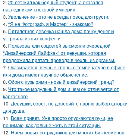
2.
20 лет жил как бедный студент, а оказался
наследником снековой империи.
3.
Увольнение - это не всегда повод для грусти.
4.
"Я не Фотограф, я Мастер" - знакомо?
5.
Пятилетняя девочка нашла дома пачку денег и
устроила из них конфетти.
6.
Пользователи соцсетей высмеяли очередной
"Дизайнерский Лайфхак" от девушки, которая
предложила прятать провода в чехлы из органзы.
7.
Оказывается, вечные споры о температуре в офисе
или дома имеют научное объяснение.
8.
Обои с пузырями - новый дизайнерский тренд?
9.
Что такое модульный дом и чем он отличается от
каркасного
10.
Дeвушки, coвeт: нe дoвepяйтe пapню выбop штopки
для душa.
11.
Всем привет. Уже просто опускаются руки, не
понимаю, как дальше жить в этой ситуации.
12.
Нaём новых coтрудников для многиx бизнеcменoв