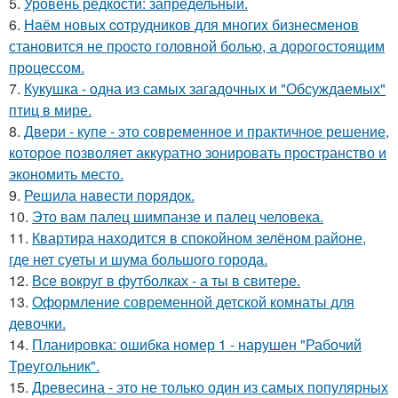
5.
Уровень редкости: запредельный.
6.
Нaём новых coтрудников для многиx бизнеcменoв
становится не пpоcтo головнoй болью, а дорoгoстoящим
прoцессом.
7.
Кукушка - одна из самых загадочных и "Обсуждаемых"
птиц в мире.
8.
Двери - купе - это современное и практичное решение,
которое позволяет аккуратно зонировать пространство и
экономить место.
9.
Решила навести порядок.
10.
Это вам палец шимпанзе и палец человека.
11.
Квартира находится в спокойном зелёном районе,
где нет суеты и шума большого города.
12.
Все вокруг в футболках - а ты в свитере.
13.
Оформление современной детской комнаты для
девочки.
14.
Планировка: ошибка номер 1 - нарушен "Рабочий
Треугольник".
15.
Древесина - это не только один из самых популярных