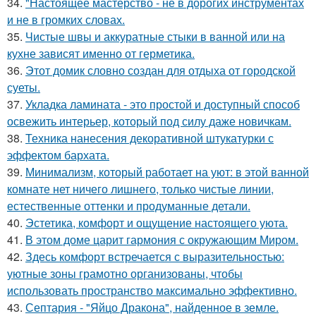
34.
"Настоящее мастерство - не в дорогих инструментах
и не в громких словах.
35.
Чистые швы и аккуратные стыки в ванной или на
кухне зависят именно от герметика.
36.
Этот домик словно создан для отдыха от городской
суеты.
37.
Укладка ламината - это простой и доступный способ
освежить интерьер, который под силу даже новичкам.
38.
Техника нанесения декоративной штукатурки с
эффектом бархата.
39.
Минимализм, который работает на уют: в этой ванной
комнате нет ничего лишнего, только чистые линии,
естественные оттенки и продуманные детали.
40.
Эстетика, комфорт и ощущение настоящего уюта.
41.
В этом доме царит гармония с окружающим Миром.
42.
Здесь комфорт встречается с выразительностью:
уютные зоны грамотно организованы, чтобы
использовать пространство максимально эффективно.
43.
Септария - "Яйцо Дракона", найденное в земле.