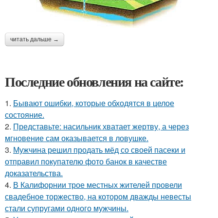
читать дальше →
Последние обновления на сайте:
1.
Бывают ошибки, которые обходятся в целое
состояние.
2.
Представьте: насильник хватает жертву, а через
мгновение сам оказывается в ловушке.
3.
Мужчина решил продать мёд со своей пасеки и
отправил покупателю фото банок в качестве
доказательства.
4.
В Калифорнии трое местных жителей провели
свадебное торжество, на котором дважды невесты
стали супругами одного мужчины.