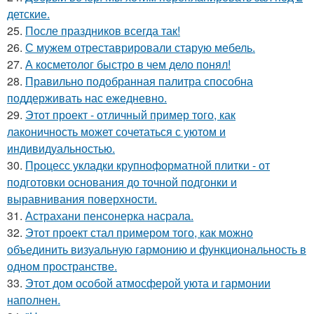
детские.
25.
После праздников всегда так!
26.
С мужем отреставрировали старую мебель.
27.
А косметолог быстро в чем дело понял!
28.
Правильно подобранная палитра способна
поддерживать нас ежедневно.
29.
Этот проект - отличный пример того, как
лаконичность может сочетаться с уютом и
индивидуальностью.
30.
Процесс укладки крупноформатной плитки - от
подготовки основания до точной подгонки и
выравнивания поверхности.
31.
Астрахани пенсонерка насрала.
32.
Этот проект стал примером того, как можно
объединить визуальную гармонию и функциональность в
одном пространстве.
33.
Этот дом особой атмосферой уюта и гармонии
наполнен.