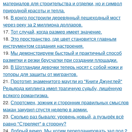
материалов для строительства и отделки, но и символ
природной красоты и тепла.
16.
В конго построили деревянный пешеходный мост
через реку за 2 миллиона долларов.
17.
Тот случай, когда размер имеет значение.
18.
Это пространство, где цвет становится главным
инструментом создания настроения.
19.
Мы демонстрируем быстрый и практичный способ
разметки и резки брусчатки при создании площадки.
20.
В Шотландии девочки теперь носят с собой ножи и
топоры для защиты от мигрантов.
21.
Прототип знаменитого маугли из "Книги Джунглей"
Редьярда киплинга имел трагичную судьбу, лишённую
всякого романтизма.
22.
Спортсмен, зожник и сторонник правильных смыслов
макан закурил спустя неделю в армии.
23.
Сколько раз бывало: уровень новый, а пузырёк всё
равно "Стреляет" в сторону?
24.
Добрый вечер. Мы хотим перепланировать зал под 2