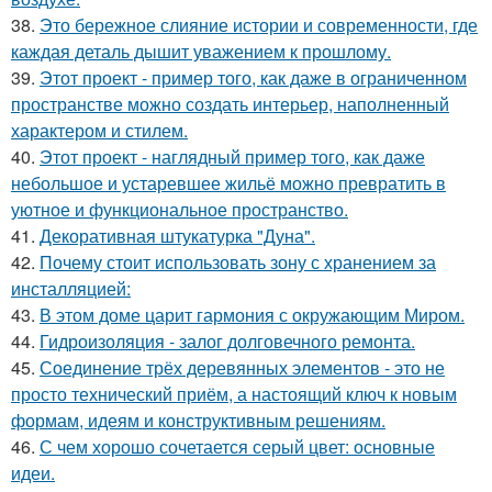
38.
Это бережное слияние истории и современности, где
каждая деталь дышит уважением к прошлому.
39.
Этот проект - пример того, как даже в ограниченном
пространстве можно создать интерьер, наполненный
характером и стилем.
40.
Этот проект - наглядный пример того, как даже
небольшое и устаревшее жильё можно превратить в
уютное и функциональное пространство.
41.
Декоративная штукатурка "Дуна".
42.
Почему стоит использовать зону с хранением за
инсталляцией:
43.
В этом доме царит гармония с окружающим Миром.
44.
Гидроизоляция - залог долговечного ремонта.
45.
Соединение трёх деревянных элементов - это не
просто технический приём, а настоящий ключ к новым
формам, идеям и конструктивным решениям.
46.
С чем хорошо сочетается серый цвет: основные
идеи.