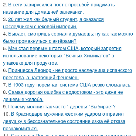
2.
В сети завирусился пост с просьбой придумать
название для домашней запеканки.
3.
20 лет жил как бедный студент, а оказался
наследником снековой империи.
4.
Бывает, смотришь сериал и думаешь: ну как так можно
было промахнуться с актёрами?
5.
Мэн стал первым штатом США, который запретил
использование некоторых "Вечных Химикатов" в
упаковке для продуктов.
6.
Принцесса Леонор - не просто наследница испанского
престола, а настоящий феномен.
7.
В 1903 году тюремная система США резко сломалась.
8.
Самая дорогая ошибка с водостоком - это даже не
дешевые желоба.
9.
Почему молния так часто " деревья"Выбирает?
10.
В Краснодаре мужчина жестким ударом отправил
девушку в бессознательное состояние из-за её отказа
познакомиться.
11.
Скандал в Пензе: певица слава в слезах ответила на