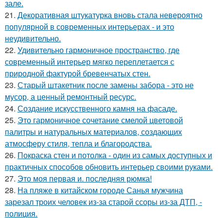
зале.
21.
Декоративная штукатурка вновь стала невероятно
популярной в современных интерьерах - и это
неудивительно.
22.
Удивительно гармоничное пространство, где
современный интерьер мягко переплетается с
природной фактурой бревенчатых стен.
23.
Старый штакетник после замены забора - это не
мусор, а ценный ремонтный ресурс.
24.
Создание искусственного камня на фасаде.
25.
Это гармоничное сочетание смелой цветовой
палитры и натуральных материалов, создающих
атмосферу стиля, тепла и благородства.
26.
Покраска стен и потолка - один из самых доступных и
практичных способов обновить интерьер своими руками.
27.
Это моя первая и. последняя рюмка!
28.
На пляже в китайском городе Санья мужчина
зарезал троих человек из-за старой ссоры из-за ДТП, -
полиция.