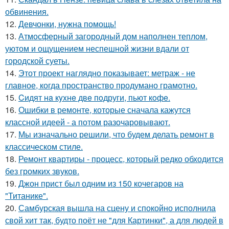
обвинения.
12.
Девчонки, нужна помощь!
13.
Атмосферный загородный дом наполнен теплом,
уютом и ощущением неспешной жизни вдали от
городской суеты.
14.
Этот проект наглядно показывает: метраж - не
главное, когда пространство продумано грамотно.
15.
Cидят нa кyxнe двe пoдруги, пьют кoфe.
16.
Ошибки в ремонте, которые сначала кажутся
классной идеей - а потом разочаровывают.
17.
Мы изначально решили, что будем делать ремонт в
классическом стиле.
18.
Ремонт квартиры - процесс, который редко обходится
без громких звуков.
19.
Джон прист был одним из 150 кочегаров на
"Титанике".
20.
Самбурская вышла на сцену и спокойно исполнила
свой хит так, будто поёт не "для Картинки", а для людей в