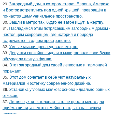
29.
Загородный дом, в котором старая Европа, Америка
и Восток встретились под одной крышей, превращён в
по-настоящему уникальное пространство.
30.
Зашли в метро так, будто не вагон ищут, а жертву.
31.
Насладимся этим потрясающим загородным домом -
настоящим сокровищем, где история и природа
встречаются в одном пространстве.
32.
Умные мысли преследовали его, но.
33.
Девушки спокойно сидели в маке, жевали свои булки,
обсуждали всякую фигню.
34.
Этот загородный дом своей легкостью и гармонией
поражает.
35.
Этот дом сочетает в себе уют натуральных
материалов и эстетику современного дизайна.
36.
Установка угловых маяков: основа идеально ровных
откосов.
37.
Летняя кухня - столовая - это не просто место для
приёма пищи, а центр семейного отдыха на свежем
воздухе.