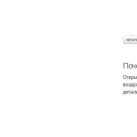
читат
Поч
Откры
возду
детал