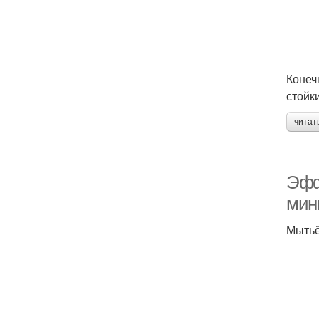
Конеч
стойк
читат
Эфф
мин
Мытьё