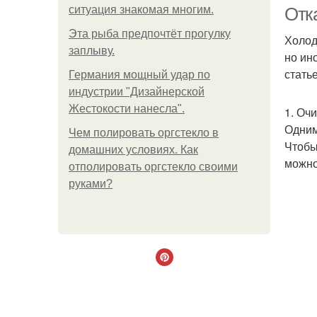
ситуация знакомая многим.
Отк
Эта рыба предпочтёт прогулку
Холод
заплыву.
но ин
стать
Германия мощный удар по
индустрии "Дизайнерской
Жестокости нанесла".
1. Очи
Одним
Чем полировать оргстекло в
Чтобы
домашних условиях. Как
можно
отполировать оргстекло своими
руками?