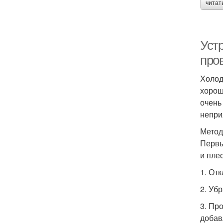
читат
Уст
про
Холод
хорош
очень
непри
Метод
Первы
и пле
1. От
2. Уб
3. Пр
добав