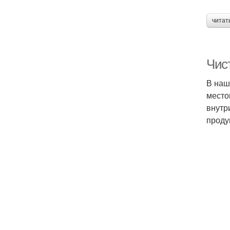
читат
Чис
В наш
место
внутр
проду