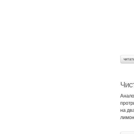
читат
Чист
Анало
протр
на дв
лимон