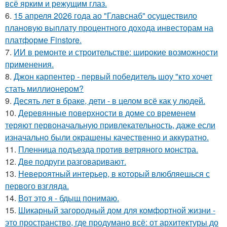
всё ярким и режущим глаз.
6.
15 апреля 2026 года ао "Главснаб" осуществило
плановую выплату процентного дохода инвесторам на
платформе Finstore.
7.
ИИ в ремонте и строительстве: широкие возможности
применения.
8.
Джон карпентер - первый победитель шоу "кто хочет
стать миллионером?
9.
Десять лет в браке, дети - в целом всё как у людей.
10.
Деревянные поверхности в доме со временем
теряют первоначальную привлекательность, даже если
изначально были окрашены качественно и аккуратно.
11.
Пленница подъезда против ветряного монстра.
12.
Две подруги разговаривают.
13.
Невероятный интерьер, в который влюбляешься с
первого взгляда.
14.
Вот это я - бдыщ понимаю.
15.
Шикарный загородный дом для комфортной жизни -
это пространство, где продумано всё: от архитектуры до