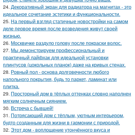
24.
Декоративный экран для радиатора на магнитах - это
идеальное сочетание эстетики и функциональности.
25.
На первый взгляд статичные новостройки на самом
деле первое время после возведения живут своей
жизнью.
26.
Москвичке раздуло голову после покраски волос.
27.
Мы демонстрируем профессиональный и
практичный лайфхак для идеальной установки
плинтусов (цокольных планок) даже на кривых стенах.
28.
Ровный пол - основа долговечности любого
напольного покрытия, будь то паркет, ламинат или
плитка.
29.
Просторный дом в тёплых оттенках словно наполнен
мягким солнечным сиянием.
30.
Встреча с бывшей!
31.
Потрясающий дом с тёплым, уютным интерьером,
будто созданным для жизни в гармонии с природой.
32.
Этот дом - воплощение утончённого вкуса и