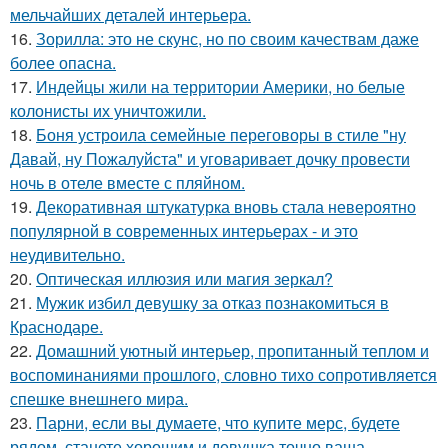
мельчайших деталей интерьера.
16.
Зорилла: это не скунс, но по своим качествам даже
более опасна.
17.
Индейцы жили на территории Америки, но белые
колонисты их уничтожили.
18.
Боня устроила семейные переговоры в стиле "ну
Давай, ну Пожалуйста" и уговаривает дочку провести
ночь в отеле вместе с пляйном.
19.
Декоративная штукатурка вновь стала невероятно
популярной в современных интерьерах - и это
неудивительно.
20.
Оптическая иллюзия или магия зеркал?
21.
Мужик избил девушку за отказ познакомиться в
Краснодаре.
22.
Домашний уютный интерьер, пропитанный теплом и
воспоминаниями прошлого, словно тихо сопротивляется
спешке внешнего мира.
23.
Парни, если вы думаете, что купите мерс, будете
рядом, станете хорошим и девушка точно ваша.