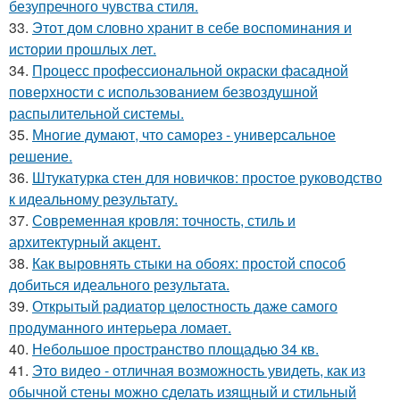
безупречного чувства стиля.
33.
Этот дом словно хранит в себе воспоминания и
истории прошлых лет.
34.
Процесс профессиональной окраски фасадной
поверхности с использованием безвоздушной
распылительной системы.
35.
Многие думают, что саморез - универсальное
решение.
36.
Штукатурка стен для новичков: простое руководство
к идеальному результату.
37.
Современная кровля: точность, стиль и
архитектурный акцент.
38.
Как выровнять стыки на обоях: простой способ
добиться идеального результата.
39.
Открытый радиатор целостность даже самого
продуманного интерьера ломает.
40.
Небольшое пространство площадью 34 кв.
41.
Это видео - отличная возможность увидеть, как из
обычной стены можно сделать изящный и стильный