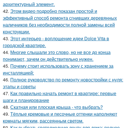
архитектурный элемент.
42.
Этом видео подробно показан простой и
эффективный способ ремонта сгнивших деревянных
наличников без необходимости полной замены всей
конструкции.
43.
Этот интерьер - воплощение идеи Dolce Vita в
городской квартире.
44.
Многие слышали это слово, но не все до конца
понимают, зачем он действительно нужен.
45.
Почему стоит использовать зону с хранением за
инсталляцией:
46.
Полное руководство по ремонту новостройки с нуля:
этапы и советы
47.
Как правильно начать ремонт в квартире: первые
шаги и планирование
48.
Скатная или плоская крыша - что выбрать?
49.
Тёплые кремовые и песочные оттенки наполняют
комнаты мягким, рассеянным светом.
50.
Как выбрать светодиодную ленту для дома: полное