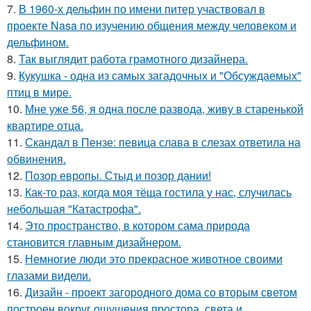
7.
В 1960-х дельфин по имени питер участвовал в
проекте Nasa по изучению общения между человеком и
дельфином.
8.
Так выглядит работа грамотного дизайнера.
9.
Кукушка - одна из самых загадочных и "Обсуждаемых"
птиц в мире.
10.
Мне уже 56, я одна после развода, живу в старенькой
квартире отца.
11.
Скандал в Пензе: певица слава в слезах ответила на
обвинения.
12.
Позор европы. Стыд и позор дании!
13.
Как-то раз, когда моя тёща гостила у нас, случилась
небольшая "Катастрофа".
14.
Это пространство, в котором сама природа
становится главным дизайнером.
15.
Немногие люди это прекрасное животное своими
глазами видели.
16.
Дизайн - проект загородного дома со вторым светом
построен вокруг ощущения простора, света и