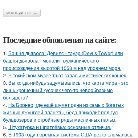
читать дальше →
Последние обновления на сайте:
1.
Башня дьявола. Девилс - тауэр (Devils Tower) или
башня дьявола - монолит вулканического
происхождения высотой 1558 м над уровнем моря.
2.
В токийском музее тают запасы мистических кошек.
3.
Вы когда-нибудь задумывались, что карта мира - это
лишь крошечный кусочек чего-то невообразимо
большего?
4.
На Борнео, где ещё шумят одни из самых богатых
жизнью джунглей планеты, беда приходит под гул
бульдозеров и стройные ряды масличных пальм.
5.
Штукатурка и шпатлёвка: основные отличия.
6.
В 1903 году тюремная система США резко сломалась.