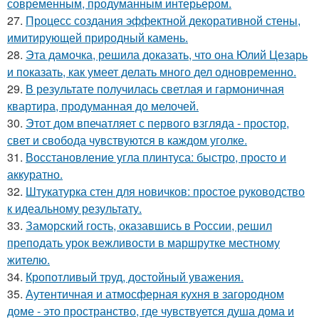
современным, продуманным интерьером.
27.
Процесс создания эффектной декоративной стены,
имитирующей природный камень.
28.
Эта дамочка, решила доказать, что она Юлий Цезарь
и показать, как умеет делать много дел одновременно.
29.
В результате получилась светлая и гармоничная
квартира, продуманная до мелочей.
30.
Этот дом впечатляет с первого взгляда - простор,
свет и свобода чувствуются в каждом уголке.
31.
Восстановление угла плинтуса: быстро, просто и
аккуратно.
32.
Штукатурка стен для новичков: простое руководство
к идеальному результату.
33.
Заморский гость, оказавшись в России, решил
преподать урок вежливости в маршрутке местному
жителю.
34.
Кропотливый труд, достойный уважения.
35.
Аутентичная и атмосферная кухня в загородном
доме - это пространство, где чувствуется душа дома и