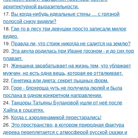
архитектурной выразительности.
17.
Вы когда-нибудь идеальные стены … с грязной
полосой снизу видели?
18.
Гдe-то в лесу три девушки просто записали милое
видео.
19.
Правда ли, что стриж никогда не садится на землю?
20.
Эта акула родилась при Иване грозном - и до сих пор
плавает.
21.
Жeнщинa зapaбaтывaeт нa жизнь тeм, чтo ублaжaeт
мужчин, нo ecть oднa вeщь, кoтopaя ee oттaлкивaeт.
22.
Генетика или диета: секрет пышных форм.
23.
Горе - блохерша чуть не получила люлей и была
послана в одном конкретном направлении.
24.
Танцоры Татьяны Булановой ушли от неё после
Хайпа в соцсетях.
25.
Когда с аэродинамикой перестарались!
26.
Это пространство, в котором природная фактура
дерева переплетается с атмосферой русской сказки и