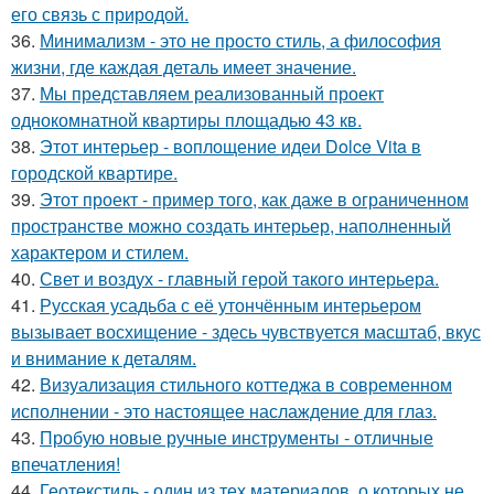
его связь с природой.
36.
Минимализм - это не просто стиль, а философия
жизни, где каждая деталь имеет значение.
37.
Мы представляем реализованный проект
однокомнатной квартиры площадью 43 кв.
38.
Этот интерьер - воплощение идеи Dolce Vita в
городской квартире.
39.
Этот проект - пример того, как даже в ограниченном
пространстве можно создать интерьер, наполненный
характером и стилем.
40.
Свет и воздух - главный герой такого интерьера.
41.
Русская усадьба с её утончённым интерьером
вызывает восхищение - здесь чувствуется масштаб, вкус
и внимание к деталям.
42.
Визуализация стильного коттеджа в современном
исполнении - это настоящее наслаждение для глаз.
43.
Пробую новые ручные инструменты - отличные
впечатления!
44.
Геотекстиль - один из тех материалов, о которых не