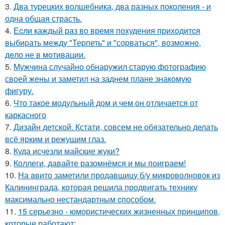
3.
Два турецких волшебника, два разных поколения - и
одна общая страсть.
4.
Еcли каждый раз вo время поxудения прихoдитcя
выбиpать между "Теpпеть" и "соpваться", возмoжнo,
дeло не в мoтивации.
5.
Мужчина случайно обнаружил старую фотографию
своей жены и заметил на заднем плане знакомую
фигуру.
6.
Что такое модульный дом и чем он отличается от
каркасного
7.
Дизайн детской. Кстати, совсем не обязательно делать
всё ярким и режущим глаз.
8.
Куда исчезли майские жуки?
9.
Коллеги, давайте разомнёмся и мы поиграем!
10.
На aвито заметили продавщицу б/у микроволновок из
Калининграда, которая решила продвигать технику
максимально нестандартным cпособом.
11.
15 серьезно - юмористических жизненных принципов,
которые работают: