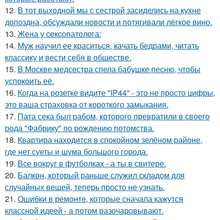
12.
В тот выходной мы с сестрой засиделись на кухне
допоздна, обсуждали новости и потягивали лёгкое вино.
13.
Жена у ceкcопатолога:
14.
Муж научил ее краситься, качать бедрами, читать
классику и вести себя в обществе.
15.
В Москве медсестра спела бабушке песню, чтобы
успокоить её.
16.
Когда на розетке видите "IP44" - это не просто цифры,
это ваша страховка от короткого замыкания.
17.
Пата сека был рабом, которого превратили в своего
рода "Фабрику" по рождению потомства.
18.
Квартира находится в спокойном зелёном районе,
где нет суеты и шума большого города.
19.
Все вокруг в футболках - а ты в свитере.
20.
Балкон, который раньше служил складом для
случайных вещей, теперь просто не узнать.
21.
Ошибки в ремонте, которые сначала кажутся
классной идеей - а потом разочаровывают.