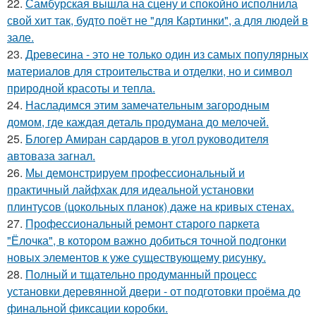
22.
Самбурская вышла на сцену и спокойно исполнила
свой хит так, будто поёт не "для Картинки", а для людей в
зале.
23.
Древесина - это не только один из самых популярных
материалов для строительства и отделки, но и символ
природной красоты и тепла.
24.
Насладимся этим замечательным загородным
домом, где каждая деталь продумана до мелочей.
25.
Блогер Амиран сардаров в угол руководителя
автоваза загнал.
26.
Мы демонстрируем профессиональный и
практичный лайфхак для идеальной установки
плинтусов (цокольных планок) даже на кривых стенах.
27.
Профессиональный ремонт старого паркета
"Ёлочка", в котором важно добиться точной подгонки
новых элементов к уже существующему рисунку.
28.
Полный и тщательно продуманный процесс
установки деревянной двери - от подготовки проёма до
финальной фиксации коробки.