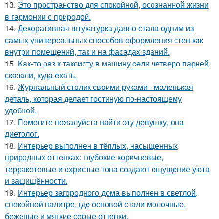
13.
Это пространство для спокойной, осознанной жизни
в гармонии с природой.
14.
Декоративная штукатурка давно стала одним из
самых универсальных способов оформления стен как
внутри помещений, так и на фасадах зданий.
15.
Kaк-то paз к таксисту в машину ceли четверо парней,
сказали, куда ехать.
16.
Журнальный столик своими руками - маленькая
деталь, которая делает гостиную по-настоящему
удобной.
17.
Помогите пожалуйста найти эту девушку, она
диетолог.
18.
Интерьер выполнен в тёплых, насыщенных
природных оттенках: глубокие коричневые,
терракотовые и охристые тона создают ощущение уюта
и защищённости.
19.
Интерьер загородного дома выполнен в светлой,
спокойной палитре, где основой стали молочные,
бежевые и мягкие серые оттенки.