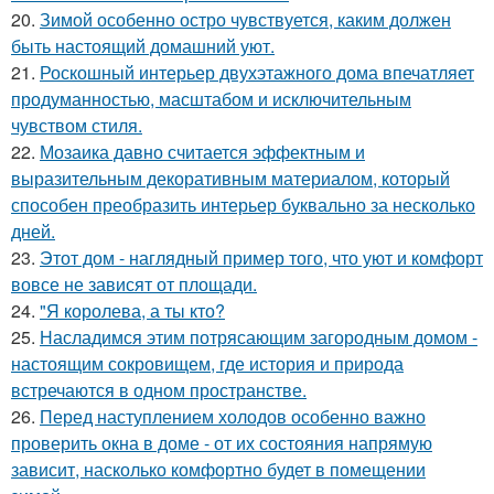
20.
Зимой особенно остро чувствуется, каким должен
быть настоящий домашний уют.
21.
Роскошный интерьер двухэтажного дома впечатляет
продуманностью, масштабом и исключительным
чувством стиля.
22.
Мозаика давно считается эффектным и
выразительным декоративным материалом, который
способен преобразить интерьер буквально за несколько
дней.
23.
Этот дом - наглядный пример того, что уют и комфорт
вовсе не зависят от площади.
24.
"Я королева, а ты кто?
25.
Насладимся этим потрясающим загородным домом -
настоящим сокровищем, где история и природа
встречаются в одном пространстве.
26.
Перед наступлением холодов особенно важно
проверить окна в доме - от их состояния напрямую
зависит, насколько комфортно будет в помещении