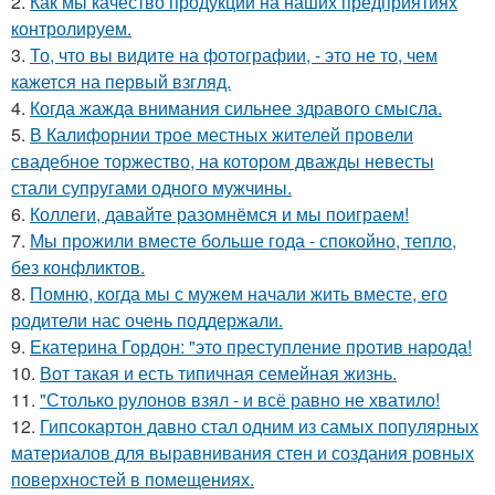
2.
Как мы качество продукции на наших предприятиях
контролируем.
3.
То, что вы видите на фотографии, - это не то, чем
кажется на первый взгляд.
4.
Когда жажда внимания сильнее здравого смысла.
5.
В Калифорнии трое местных жителей провели
свадебное торжество, на котором дважды невесты
стали супругами одного мужчины.
6.
Коллеги, давайте разомнёмся и мы поиграем!
7.
Мы прожили вместе больше года - спокойно, тепло,
без конфликтов.
8.
Помню, когда мы с мужем начали жить вместе, его
родители нас очень поддержали.
9.
Екатерина Гордон: "это преступление против народа!
10.
Вот такая и есть типичная семейная жизнь.
11.
"Столько рулонов взял - и всё равно не хватило!
12.
Гипсокартон давно стал одним из самых популярных
материалов для выравнивания стен и создания ровных
поверхностей в помещениях.