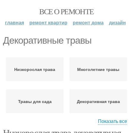
ВСЕ О РЕМОНТЕ
главная
ремонт квартир
ремонт дома
дизайн
Декоративные травы
Низкорослая трава
Многолетние травы
Травы для сада
Декоративная трава
Показать все
Низкорослая трава декоративная.
Травы в ландшафтном