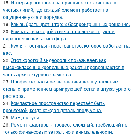
18.
Интерьер построен на принципе спокойствия и
чистых линий, где каждый элемент работает на
ощущение уюта и порядка.
19.
Как выбрать цвет штор: 3 беспроигрышных решения.
20.
Комната, в которой сочетаются лёгкость, уют и
вдохновляющая атмосфера.
21.
Кухня - гостиная - пространство, которое работает на
вас.
22.
Этот короткий видеоролик показывает, как
высококлассные кровельные работы превращаются в
часть архитектурного замысла.
23.
Профессиональное выравнивание и утепление
стены с применением армирующей сетки и штукатурного
раствора.
24.
Компактное пространство перестаёт быть
проблемой, когда каждая деталь продумана.
25.
Мам, ну купи.
26.
Ремонт квартиры - процесс сложный, требующий не
только финансовых затрат, но и внимательности,