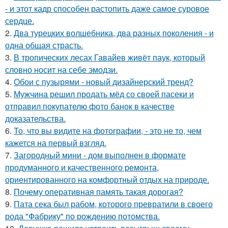
- и этот кадр способен растопить даже самое суровое
сердце.
2.
Два турецких волшебника, два разных поколения - и
одна общая страсть.
3.
В тропических лесах Гавайев живёт паук, который
словно носит на себе эмодзи.
4.
Обои с пузырями - новый дизайнерский тренд?
5.
Мужчина решил продать мёд со своей пасеки и
отправил покупателю фото банок в качестве
доказательства.
6.
То, что вы видите на фотографии, - это не то, чем
кажется на первый взгляд.
7.
Загородный мини - дом выполнен в формате
продуманного и качественного ремонта,
ориентированного на комфортный отдых на природе.
8.
Почему оперативная память такая дорогая?
9.
Пата сека был рабом, которого превратили в своего
рода "Фабрику" по рождению потомства.