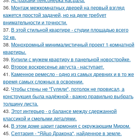
35.
Астрахани пенсонерка насрала.
36.
Монтаж межкомнатных дверей на первый взгляд
кажется простой задачей, но на деле требует
внимательности и точности.
37.
В этой стильной квартире - студии площадью всего
32 кв.
38.
Монохромный минималистичный проект 1-комнатной
квартиры.
39.
Купили с мужем квартиру в панельной новостройке.
40.
Второе воскресенье августа - наступает.
41.
Каменное ремесло - одно из самых древних и в то же
время самых сложных в освоении.
42.
Чтобы стены не "Гуляли", потолок не провисал, а
конструкция была надёжной - важно правильно выбрать
толщину листа.
43.
Этот интерьер - о балансе между сдержанной
классикой и смелыми деталями.
44.
В этом доме царит гармония с окружающим Миром.
45.
Септария - "Яйцо Дракона", найденное в земле.