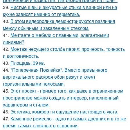
Волочковой и назвал ее "Нетрезвой Бабой на Поле".
39.
Чистые швы и аккуратные стыки в ванной или на
кухне зависят именно от герметика.
40.
В этом видеоролике демонстрируются различия
между обычным и закаленным стеклом.
41.
Мечтаете о мебели с плавными, элегантными
линиями?
42.
Монтаж несущего столба перил: прочность, точность
и долговечность.
43.
Площадь: 39 кв.
44.
"Поперечная Поклейка". Вместо привычного
вертикального раскроя обои режут и клеят
горизонтальными полосами.
45.
Этот проект - пример того, как даже в ограниченном
пространстве можно создать интерьер, наполненный
характером и стилем.
46.
Эстетика, комфорт и ощущение настоящего уюта.
47.
Каменное ремесло - одно из самых древних и в то же
время самых сложных в освоении.