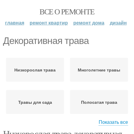
ВСЕ О РЕМОНТЕ
главная
ремонт квартир
ремонт дома
дизайн
Декоративная трава
Низкорослая трава
Многолетние травы
Травы для сада
Полосатая трава
Показать все
Низкорослая трава декоративная.
Травы в ландшафтном