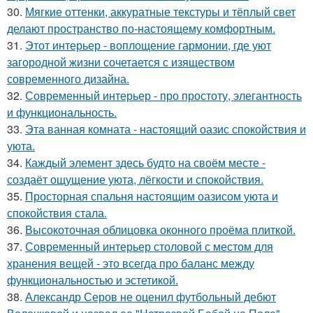
30.
Мягкие оттенки, аккуратные текстуры и тёплый свет
делают пространство по-настоящему комфортным.
31.
Этот интерьер - воплощение гармонии, где уют
загородной жизни сочетается с изяществом
современного дизайна.
32.
Современный интерьер - про простоту, элегантность
и функциональность.
33.
Эта ванная комната - настоящий оазис спокойствия и
уюта.
34.
Каждый элемент здесь будто на своём месте -
создаёт ощущение уюта, лёгкости и спокойствия.
35.
Просторная спальня настоящим оазисом уюта и
спокойствия стала.
36.
Высокоточная облицовка оконного проёма плиткой.
37.
Современный интерьер столовой с местом для
хранения вещей - это всегда про баланс между
функциональностью и эстетикой.
38.
Александр Серов не оценил футбольный дебют