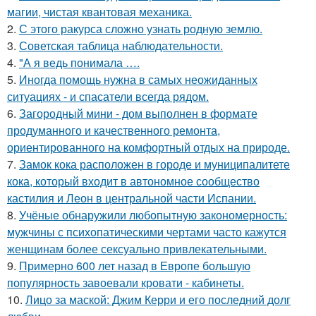
магии, чистая квантовая механика.
2.
С этого ракурса сложно узнать родную землю.
3.
Советская таблица наблюдательности.
4.
"А я ведь понимала ….
5.
Иногда помощь нужна в самых неожиданных
ситуациях - и спасатели всегда рядом.
6.
Загородный мини - дом выполнен в формате
продуманного и качественного ремонта,
ориентированного на комфортный отдых на природе.
7.
Замок кока расположен в городе и муниципалитете
кока, который входит в автономное сообщество
кастилия и Леон в центральной части Испании.
8.
Учёные обнаружили любопытную закономерность:
мужчины с психопатическими чертами часто кажутся
женщинам более сексуально привлекательными.
9.
Примерно 600 лет назад в Европе большую
популярность завоевали кровати - кабинеты.
10.
Лицо за маской: Джим Керри и его последний долг