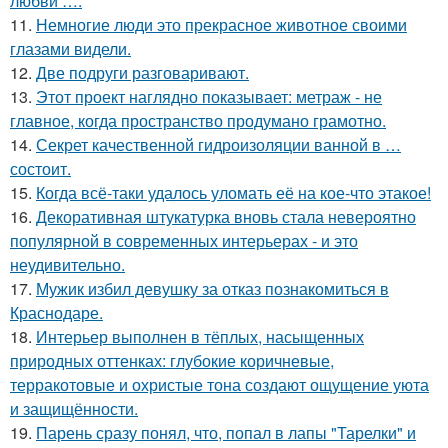
любви ….
11.
Немногие люди это прекрасное животное своими
глазами видели.
12.
Две подруги разговаривают.
13.
Этот проект наглядно показывает: метраж - не
главное, когда пространство продумано грамотно.
14.
Секрет качественной гидроизоляции ванной в …
состоит.
15.
Когда всё-таки удалось уломать её на кое-что этакое!
16.
Декоративная штукатурка вновь стала невероятно
популярной в современных интерьерах - и это
неудивительно.
17.
Мужик избил девушку за отказ познакомиться в
Краснодаре.
18.
Интерьер выполнен в тёплых, насыщенных
природных оттенках: глубокие коричневые,
терракотовые и охристые тона создают ощущение уюта
и защищённости.
19.
Парень сразу понял, что, попал в лапы "Тарелки" и