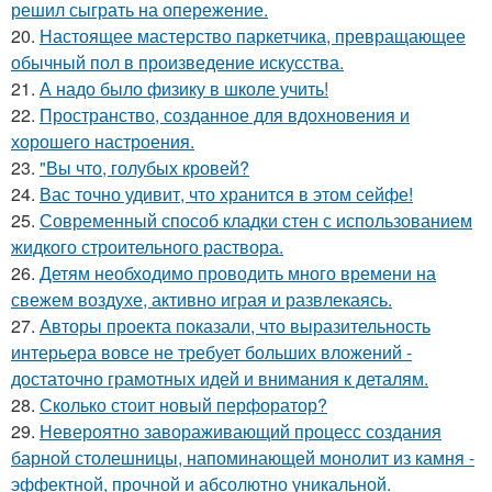
решил сыграть на опережение.
20.
Настоящее мастерство паркетчика, превращающее
обычный пол в произведение искусства.
21.
А надо было физику в школе учить!
22.
Пространство, созданное для вдохновения и
хорошего настроения.
23.
"Вы что, голубых кровей?
24.
Вас точно удивит, что хранится в этом сейфе!
25.
Современный способ кладки стен с использованием
жидкого строительного раствора.
26.
Детям необходимо проводить много времени на
свежем воздухе, активно играя и развлекаясь.
27.
Авторы проекта показали, что выразительность
интерьера вовсе не требует больших вложений -
достаточно грамотных идей и внимания к деталям.
28.
Сколько стоит новый перфоратор?
29.
Невероятно завораживающий процесс создания
барной столешницы, напоминающей монолит из камня -
эффектной, прочной и абсолютно уникальной.