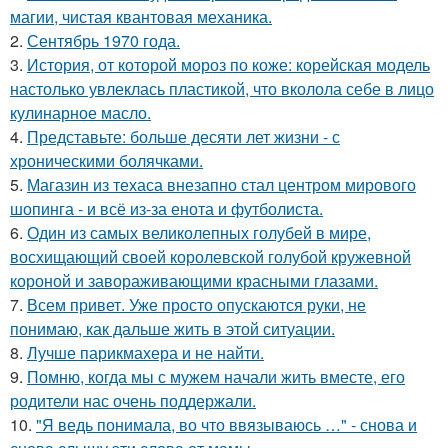
магии, чистая квантовая механика.
2.
Сентябрь 1970 года.
3.
История, от которой мороз по коже: корейская модель
настолько увлеклась пластикой, что вколола себе в лицо
кулинарное масло.
4.
Представьте: больше десяти лет жизни - с
хроническими болячками.
5.
Магазин из техаса внезапно стал центром мирового
шопинга - и всё из-за енота и футболиста.
6.
Один из самых великолепных голубей в мире,
восхищающий своей королевской голубой кружевной
короной и завораживающими красными глазами.
7.
Всем привет. Уже просто опускаются руки, не
понимаю, как дальше жить в этой ситуации.
8.
Лучше парикмахера и не найти.
9.
Помню, когда мы с мужем начали жить вместе, его
родители нас очень поддержали.
10.
"Я ведь понимала, во что ввязываюсь …" - снова и