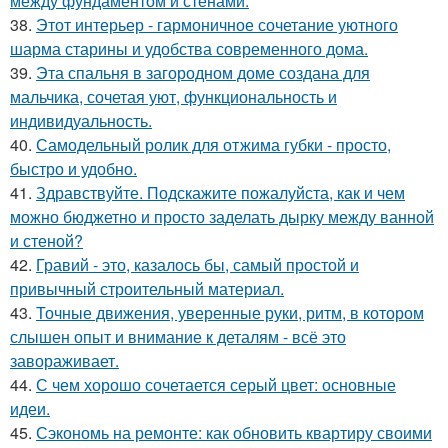
между фундаментом и стенами.
38.
Этот интерьер - гармоничное сочетание уютного
шарма старины и удобства современного дома.
39.
Эта спальня в загородном доме создана для
мальчика, сочетая уют, функциональность и
индивидуальность.
40.
Самодельный ролик для отжима губки - просто,
быстро и удобно.
41.
Здравствуйте. Подскажите пожалуйста, как и чем
можно бюджетно и просто заделать дырку между ванной
и стеной?
42.
Гравий - это, казалось бы, самый простой и
привычный строительный материал.
43.
Точные движения, уверенные руки, ритм, в котором
слышен опыт и внимание к деталям - всё это
завораживает.
44.
С чем хорошо сочетается серый цвет: основные
идеи.
45.
Сэкономь на ремонте: как обновить квартиру своими