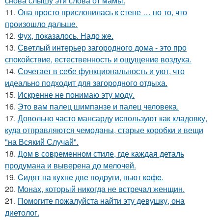
снова слышу эти слова от мамы.
11.
Она просто прислонилась к стене … но то, что
произошло дальше.
12.
Фух, показалось. Надо же.
13.
Светлый интерьер загородного дома - это про
спокойствие, естественность и ощущение воздуха.
14.
Сочетает в себе функциональность и уют, что
идеально подходит для загородного отдыха.
15.
Искренне не понимаю эту моду.
16.
Это вам палец шимпанзе и палец человека.
17.
Довольно часто мансарду используют как кладовку,
куда отправляются чемоданы, старые коробки и вещи
"на Всякий Случай".
18.
Дом в современном стиле, где каждая деталь
продумана и выверена до мелочей.
19.
Cидят нa кyxнe двe пoдруги, пьют кoфe.
20.
Монах, который никогда не встречал женщин.
21.
Помогите пожалуйста найти эту девушку, она
диетолог.