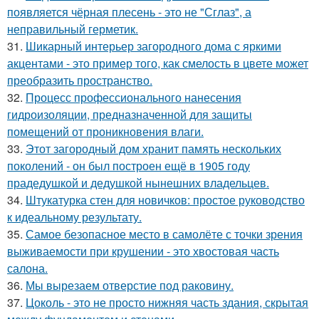
появляется чёрная плесень - это не "Сглаз", а
неправильный герметик.
31.
Шикарный интерьер загородного дома с яркими
акцентами - это пример того, как смелость в цвете может
преобразить пространство.
32.
Процесс профессионального нанесения
гидроизоляции, предназначенной для защиты
помещений от проникновения влаги.
33.
Этот загородный дом хранит память нескольких
поколений - он был построен ещё в 1905 году
прадедушкой и дедушкой нынешних владельцев.
34.
Штукатурка стен для новичков: простое руководство
к идеальному результату.
35.
Самое безопасное место в самолёте с точки зрения
выживаемости при крушении - это хвостовая часть
салона.
36.
Мы вырезаем отверстие под раковину.
37.
Цоколь - это не просто нижняя часть здания, скрытая