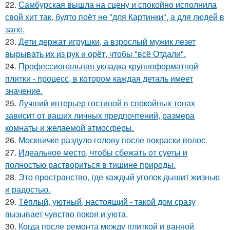
22.
Самбурская вышла на сцену и спокойно исполнила
свой хит так, будто поёт не "для Картинки", а для людей в
зале.
23.
Дети держат игрушки, а взрослый мужик лезет
вырывать их из рук и орёт, чтобы "всё Отдали".
24.
Профессиональная укладка крупноформатной
плитки - процесс, в котором каждая деталь имеет
значение.
25.
Лучший интерьер гостиной в спокойных тонах
зависит от ваших личных предпочтений, размера
комнаты и желаемой атмосферы.
26.
Москвичке раздуло голову после покраски волос.
27.
Идеальное место, чтобы сбежать от суеты и
полностью раствориться в тишине природы.
28.
Это пространство, где каждый уголок дышит жизнью
и радостью.
29.
Тёплый, уютный, настоящий - такой дом сразу
вызывает чувство покоя и уюта.
30.
Когда после ремонта между плиткой и ванной