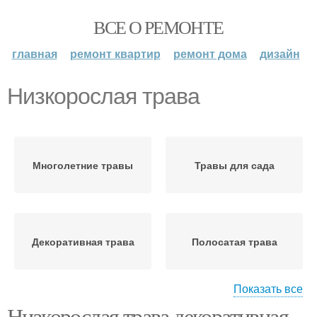
ВСЕ О РЕМОНТЕ
главная
ремонт квартир
ремонт дома
дизайн
Низкорослая трава
Многолетние травы
Травы для сада
Декоративная трава
Полосатая трава
Показать все
Низкорослая трава декоративная.
Травы в ландшафтном