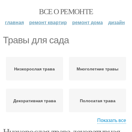
ВСЕ О РЕМОНТЕ
главная
ремонт квартир
ремонт дома
дизайн
Травы для сада
Низкорослая трава
Многолетние травы
Декоративная трава
Полосатая трава
Показать все
Низкорослая трава декоративная.
Травы в ландшафтном