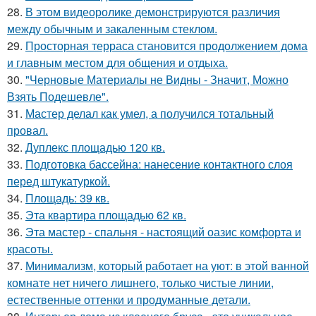
28.
В этом видеоролике демонстрируются различия
между обычным и закаленным стеклом.
29.
Просторная терраса становится продолжением дома
и главным местом для общения и отдыха.
30.
"Черновые Материалы не Видны - Значит, Можно
Взять Подешевле".
31.
Мастер делал как умел, а получился тотальный
провал.
32.
Дуплекс площадью 120 кв.
33.
Подготовка бассейна: нанесение контактного слоя
перед штукатуркой.
34.
Площадь: 39 кв.
35.
Эта квартира площадью 62 кв.
36.
Эта мастер - спальня - настоящий оазис комфорта и
красоты.
37.
Минимализм, который работает на уют: в этой ванной
комнате нет ничего лишнего, только чистые линии,
естественные оттенки и продуманные детали.