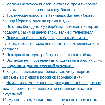
2.
Магазин из техаса внезапно стал центром мирового
шопинга - и всё из-за енота и футболиста.
3.
Трагическая новость из Таиланда: фитнес - блогер
Коннор Мерфи утонул во время отдыха.
4.
Не стало бенедито Руя барбозы - человека, который
подарил Бразилии целую эпоху великих теленовелл.
5.
Покупка мобильного барнхауса: чек-лист из 10
пунктов, которые нужно проверить перед подписанием
договора
6.
Пожарный потерял работу за то, что спас собаку.
7.
Эксперимент, проведенный студентами в Англии с гмо
- продуктами, дал интересный результат.
8.
Кадры, вызывающие тревогу: как живут первые
мигранты из Индии в российских общежитиях.
9.
Имитация камня и кирпича уже давно заняла прочное
место в ремонте и отделке и по-прежнему остаётся
актуальной.
10.
Мужик выглядит настолько нереально накачанным,