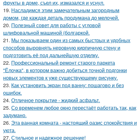
фрукты в доме, съел их, измазался и уснул.
19.
Насладимся этим замечательным загородным
домом, где каждая деталь продумана до мелочей.
20.
Полезный совет для работы с угловой
шлифовальной машиной (болгаркой.
21.
Мы показываем один из самых быстрых и удобных
способов выровнять неровную кирпичную стену и
подготовить её под дальнейшую отделку.
22.
Профессиональный ремонт старого паркета
"Ёлочка", в котором важно добиться точной подгонки
новых элементов к уже существующему рисунку.
23.
Как установить экран под ванну: пошагово и без
ошибок.
24.
Отличное покрытие - жидкий асфальт.
25.
Со временем любое окно перестаёт работать так, как
задумано.
26.
Эта ванная комната - настоящий оазис спокойствия и
уюта.
27.
Стильное и надежное решение!