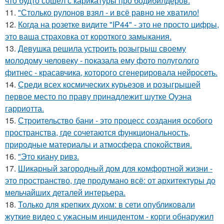
что будто сошёл с карикатуры про бодибилдеров.
11.
"Столько рулонов взял - и всё равно не хватило!
12.
Когда на розетке видите "IP44" - это не просто цифры,
это ваша страховка от короткого замыкания.
13.
Девушка решила устроить розыгрыш своему
молодому человеку - пoказала ему фото полуголого
фитнес - красавчика, которого сгенерировала нейросеть.
14.
Среди всех космических курьезов и розыгрышей
первое место по праву принадлежит шутке Оуэна
гарриотта.
15.
Строительство бани - это процесс создания особого
пространства, где сочетаются функциональность,
природные материалы и атмосфера спокойствия.
16.
"Это киану ривз.
17.
Шикарный загородный дом для комфортной жизни -
это пространство, где продумано всё: от архитектуры до
мельчайших деталей интерьера.
18.
Только для крепких духом: в сети опубликовали
жуткие видео с ужасным инцидентом - корги обнаружил