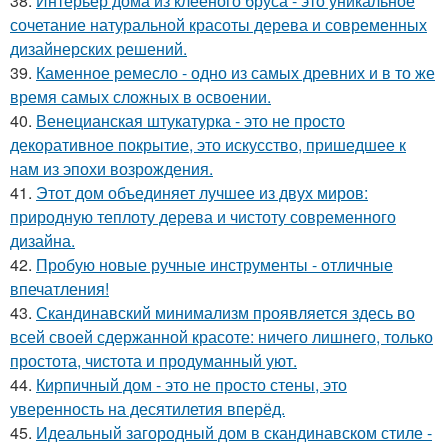
38.
Интерьер дома из клееного бруса - это уникальное
сочетание натуральной красоты дерева и современных
дизайнерских решений.
39.
Каменное ремесло - одно из самых древних и в то же
время самых сложных в освоении.
40.
Венецианская штукатурка - это не просто
декоративное покрытие, это искусство, пришедшее к
нам из эпохи возрождения.
41.
Этот дом объединяет лучшее из двух миров:
природную теплоту дерева и чистоту современного
дизайна.
42.
Пробую новые ручные инструменты - отличные
впечатления!
43.
Скандинавский минимализм проявляется здесь во
всей своей сдержанной красоте: ничего лишнего, только
простота, чистота и продуманный уют.
44.
Кирпичный дом - это не просто стены, это
уверенность на десятилетия вперёд.
45.
Идеальный загородный дом в скандинавском стиле -