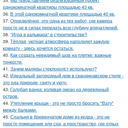
35.
Мы представляем реализованный проект
однокомнатной квартиры площадью 43 кв.
36.
В этой однокомнатной квартире площадью 40 кв.
37.
Определённо, это одна из тех работ, где камера
просто не в силах передать всю глубину впечатлений.
38.
"Игра в кальмара" в строительстве?
39.
Тёплая, уютная атмосфера наполняет каждую
комнату - здесь хочется остаться.
40.
Как создать невидимый шов на плитке: важные
тонкости.
41.
Зачем маляры стеклохолст используют?
42.
Идеальный загородный дом в скандинавском стиле -
это ода природе, свету и уюту.
43.
Голубая ванна: изливая океан на деревянный
остров.
44.
Утепление крыши - это не просто бросить "Вату"
между балками.
45.
Спальня в бревенчатом доме из кедра - это не
просто помещение для сна, а пространство, где отдых