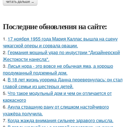
читать дальше →
Последние обновления на сайте:
1.
17 ноября 1955 года Мария Каллас вышла на сцену
чикагской оперы и сорвала овации.
2.
Германия мощный удар по индустрии "Дизайнерской
Жестокости нанесла".
3.
Лисья нора - это вовсе не обычная яма, а хорошо
продуманный подземный дом.
4.
В 18 лет жизнь уоррика Данна перевернулась: он стал
главой семьи из шестерых детей.
5.
Что такое модульный дом и чем он отличается от
каркасного
6.
Акула страшную рану от слишком настойчивого
ухажёра получила.
7.
Когда жажда внимания сильнее здравого смысла.