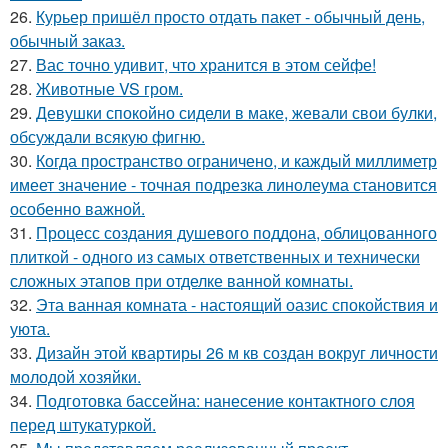
26.
Курьер пришёл просто отдать пакет - обычный день,
обычный заказ.
27.
Вас точно удивит, что хранится в этом сейфе!
28.
Животные VS гром.
29.
Девушки спокойно сидели в маке, жевали свои булки,
обсуждали всякую фигню.
30.
Когда пространство ограничено, и каждый миллиметр
имеет значение - точная подрезка линолеума становится
особенно важной.
31.
Процесс создания душевого поддона, облицованного
плиткой - одного из самых ответственных и технически
сложных этапов при отделке ванной комнаты.
32.
Эта ванная комната - настоящий оазис спокойствия и
уюта.
33.
Дизайн этой квартиры 26 м кв создан вокруг личности
молодой хозяйки.
34.
Подготовка бассейна: нанесение контактного слоя
перед штукатуркой.