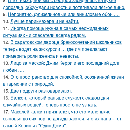
8.
В тот выходной мы с сестрой засиделись на кухне
допоздна, обсуждали новости и потягивали лёгкое вино.
9.
Непонятно, флизелиновые или виниловые обои ….
10.
Лучше парикмахера и не найти.
11.
Иногда помощь нужна в самых неожиданных
ситуациях - и спасатели всегда рядом.
12.
В саратовском дворце бракосочетаний школьников
теперь водят на экскурсии … где им предлагают
примерить роли жениха и невесты.
13.
Лицо за маской: Джим Керри и его последний долг
любви ….
14.
Это пространство для спокойной, осознанной жизни
в гармонии с природой.
15.
Две подруги разговаривают.
16.
Балкон, который раньше служил складом для
случайных вещей, теперь просто не узнать.
17.
Маколей калкин признался, что его маленькие
сыновья до сих пор не догадываются, что их папа - тот
самый Кевин из "Один Дома".