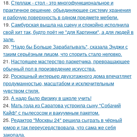
18.
Стеллаж - стол - это многофункциональное и
практичное решение, объединяющее систему хранения
и рабочую поверхность в одном предмете мебели.
19.
Самбурская вышла на сцену и спокойно исполнила
свой хит так, будто поёт не "для Картинки", а для людей в
зале.
20.
"Надо бы Больше Зарабатывать", сказала Энджи с
таким серьёзным лицом, что спорить стало неловко.
21.
Настоящее мастерство паркетчика, превращающее
обычный пол в произведение искусства.
22.
Роскошный интерьер двухэтажного дома впечатляет
продуманностью, масштабом и исключительным
чувством стиля.
23.
А надо было физику в школе учить!
24.
Мать года из Саратова устроила сыну "Собачий
Кайф" с пылесосом и вакуумным пакетом.
25.
Редактор "Москвы 24" решила сыграть в чёрный
юмор и так переусердствовала, что сама же себя
закопала.