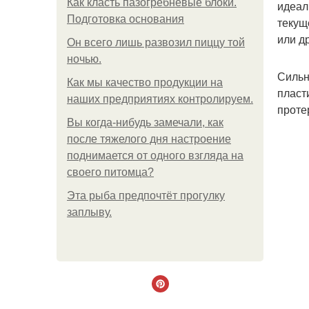
Как класть пазогребневые блоки.
идеал
Подготовка основания
текущ
или д
Он всего лишь развозил пиццу той
ночью.
Сильн
Как мы качество продукции на
пласт
наших предприятиях контролируем.
проте
Вы когда-нибудь замечали, как
после тяжелого дня настроение
поднимается от одного взгляда на
своего питомца?
Эта рыба предпочтёт прогулку
заплыву.