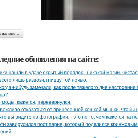
ь дальше →
ледние обновления на сайте:
ики нашли в удаче скрытый порядок - никакой магии, чистая
всего лишь развозил пиццу той ночью.
когда-нибудь замечали, как после тяжелого дня настроение 
ца?
 моды, кажется, перевернулся.
 вежливо отказаться от принесенной кошкой мышки, чтобы н
 что вы видите на фотографии, - это не то, чем кажется на п
eти завирусился пост парня, который поделился кринжoвым 
eний.