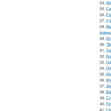
24.
Ди
25.
Са
26.
Со
27.
У 
28.
Мы
ровны
29.
Ис
30.
"В
31.
За
32.
Ко
33.
Од
34.
Оч
35.
Ищ
36.
Фу
37.
Де
38.
Ва
39.
Ст
40.
Пл
41.
Се