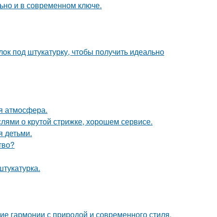
льно и в современном ключе.
лок под штукатурку, чтобы получить идеально
ая атмосфера.
ями о крутой стрижке, хорошем сервисе.
я детьми.
тво?
тукатурка.
ие гармонии с природой и современного стиля.