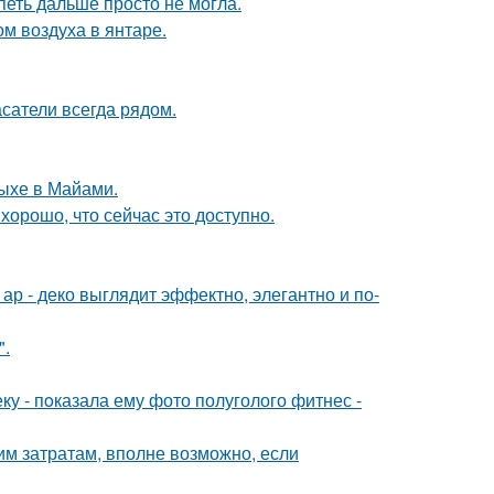
петь дальше просто не могла.
м воздуха в янтаре.
сатели всегда рядом.
дыхе в Майами.
хорошо, что сейчас это доступно.
р - деко выглядит эффектно, элегантно и по-
".
 - пoказала ему фото полуголого фитнес -
им затратам, вполне возможно, если