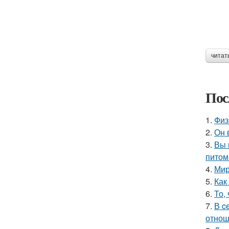
читат
Пос
1.
Физ
2.
Он 
3.
Вы 
питом
4.
Мир
5.
Как
6.
То,
7.
В c
отнош