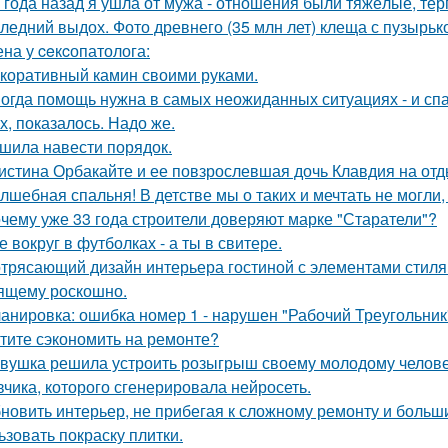
 года назад я ушла от мужа - отношения были тяжёлые, тер
ледний выдох. Фото древнего (35 млн лет) клеща с пузырько
на у ceкcопатолога:
коративный камин своими руками.
огда помощь нужна в самых неожиданных ситуациях - и спа
х, показалось. Надо же.
шила навести порядок.
истина Орбакайте и ее повзрослевшая дочь Клавдия на от
лшебная спальня! В детстве мы о таких и мечтать не могли, 
чему уже 33 года строители доверяют марке "Старатели"?
е вокруг в футболках - а ты в свитере.
трясающий дизайн интерьера гостиной с элементами стиля а
ящему роскошно.
анировка: ошибка номер 1 - нарушен "Рабочий Треугольник
тите сэкономить на ремонте?
вушка решила устроить розыгрыш своему молодому человеку
вчика, которого сгенерировала нейросеть.
новить интерьер, не прибегая к сложному ремонту и больш
ьзовать покраску плитки.