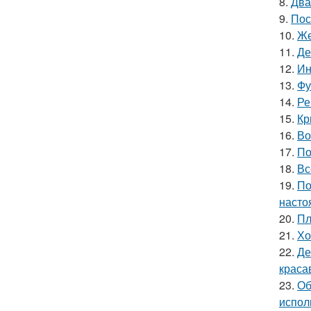
8.
Два
9.
Пос
10.
Же
11.
Де
12.
Ин
13.
Фу
14.
Ре
15.
Кр
16.
Во
17.
По
18.
Вс
19.
По
насто
20.
Пл
21.
Хо
22.
Де
краса
23.
Об
испол