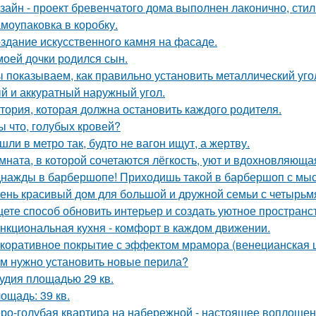
зайн - проект бревенчатого дома выполнен лаконично, сти
моупаковка в коробку.
здание искусственного камня на фасаде.
моей дочки родился сын.
 показываем, как правильно установить металлический уго
й и аккуратный наружный угол.
тория, которая должна остановить каждого родителя.
ы что, голубых кровей?
шли в метро так, будто не вагон ищут, а жертву.
мната, в которой сочетаются лёгкость, уют и вдохновляющ
нажды в барбершопе! Приходишь такой в барбершоп с мысл
ень красивый дом для большой и дружной семьи с четырьм
ете способ обновить интерьер и создать уютное пространс
нкциональная кухня - комфорт в каждом движении.
коративное покрытие с эффектом мрамора (венецианская ш
м нужно установить новые перила?
удия площадью 29 кв.
ощадь: 39 кв.
ро-голубая квартира на набережной - настоящее воплощен