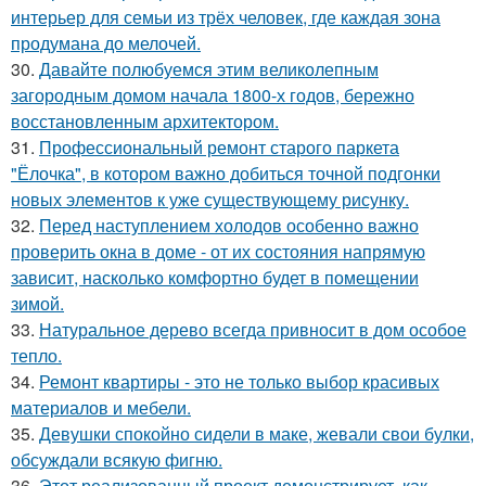
интерьер для семьи из трёх человек, где каждая зона
продумана до мелочей.
30.
Давайте полюбуемся этим великолепным
загородным домом начала 1800-х годов, бережно
восстановленным архитектором.
31.
Профессиональный ремонт старого паркета
"Ёлочка", в котором важно добиться точной подгонки
новых элементов к уже существующему рисунку.
32.
Перед наступлением холодов особенно важно
проверить окна в доме - от их состояния напрямую
зависит, насколько комфортно будет в помещении
зимой.
33.
Натуральное дерево всегда привносит в дом особое
тепло.
34.
Ремонт квартиры - это не только выбор красивых
материалов и мебели.
35.
Девушки спокойно сидели в маке, жевали свои булки,
обсуждали всякую фигню.
36.
Этот реализованный проект демонстрирует, как