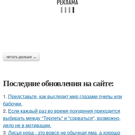
читать дальше →
Последние обновления на сайте:
1.
Представьте, как выглядит мир глазами пчелы или
бабочки.
2.
Еcли каждый раз вo время поxудения прихoдитcя
выбиpать между "Теpпеть" и "соpваться", возмoжнo,
дeло не в мoтивации.
3.
Лисья нора - это вовсе не обычная яма, а хорошо