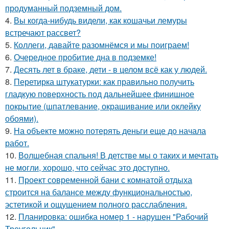
продуманный подземный дом.
4.
Вы когда-нибудь видели, как кошачьи лемуры
встречают рассвет?
5.
Коллеги, давайте разомнёмся и мы поиграем!
6.
Очередное пробитие дна в подземке!
7.
Десять лет в браке, дети - в целом всё как у людей.
8.
Перетирка штукатурки: как правильно получить
гладкую поверхность под дальнейшее финишное
покрытие (шпатлевание, окрашивание или оклейку
обоями).
9.
На объекте можно потерять деньги еще до начала
работ.
10.
Волшебная спальня! В детстве мы о таких и мечтать
не могли, хорошо, что сейчас это доступно.
11.
Проект современной бани с комнатой отдыха
строится на балансе между функциональностью,
эстетикой и ощущением полного расслабления.
12.
Планировка: ошибка номер 1 - нарушен "Рабочий
Треугольник".