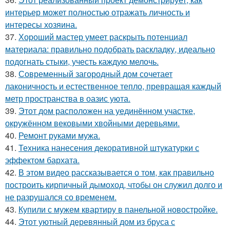
интерьер может полностью отражать личность и
интересы хозяина.
37.
Хороший мастер умеет раскрыть потенциал
материала: правильно подобрать раскладку, идеально
подогнать стыки, учесть каждую мелочь.
38.
Современный загородный дом сочетает
лаконичность и естественное тепло, превращая каждый
метр пространства в оазис уюта.
39.
Этот дом расположен на уединённом участке,
окружённом вековыми хвойными деревьями.
40.
Ремонт руками мужа.
41.
Техника нанесения декоративной штукатурки с
эффектом бархата.
42.
В этом видео рассказывается о том, как правильно
построить кирпичный дымоход, чтобы он служил долго и
не разрушался со временем.
43.
Купили с мужем квартиру в панельной новостройке.
44.
Этот уютный деревянный дом из бруса с