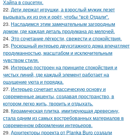
Хайпа в соцсетях.
22.
Дети держат игрушки, а взрослый мужик лезет
вырывать их из рук и орёт, чтобы "всё Отдали".
23.
Насладимся этим замечательным загородным
домом, где каждая деталь продумана до мелочей.
24.
Это сочетание лёгкости, свежести и спокойствия.
25.
Роскошный интерьер двухэтажного дома впечатляет
продуманностью, масштабом и исключительным
чувством стиля.
26.
Интерьер построен на принципе спокойствия и
чистых линий, где каждый элемент работает на
ощущение уюта и порядка.
27.
Интерьер сочетает классическую основу и
современные акценты, создавая пространство, в
котором легко жить, творить и отдыхать.
28.
Керамическая плитка, имитирующая древесину,
стала одним из самых востребованных материалов в
современном оформлении интерьеров.
29.
Архитекторы проекта от Planka Buro создали