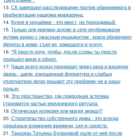
13.
СК завершил расследование против обвиняемого в
реабилитации нацизма маркаряна.
14.
Кухня в хрущёвке - это квест, но проходимый.
15.
Только для крепких духом: в сети опубликовали
жуткие видео с ужасным инцидентом - корги обнаружил
фрукты в доме, съел их, измазался и уснул.
16.
"Я просто хочу, чтобы, после ссоры ты просто
подошёл меня и обнял.
17.
Чаще всего холод проникает через окна и входную
дверь - щели, изношенная фурнитура и слабые
уплотнители легко решают эту проблему не в нашу
пользу.
18.
Это пространство, где природная эстетика
становится частью ежедневного ритуала.
19.
Оптическая иллюзия или магия зеркал?
20.
Строительство собственного дома - это всегда
серьёзные вложения времени, сил и средств.
21.
Танцоры Татьяны Булановой ушли от неё после