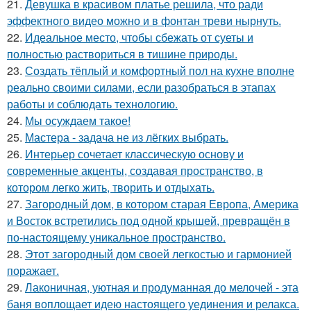
21.
Девушка в красивом платье решила, что ради
эффектного видео можно и в фонтан треви нырнуть.
22.
Идеальное место, чтобы сбежать от суеты и
полностью раствориться в тишине природы.
23.
Создать тёплый и комфортный пол на кухне вполне
реально своими силами, если разобраться в этапах
работы и соблюдать технологию.
24.
Мы осуждаем такое!
25.
Мастера - задача не из лёгких выбрать.
26.
Интерьер сочетает классическую основу и
современные акценты, создавая пространство, в
котором легко жить, творить и отдыхать.
27.
Загородный дом, в котором старая Европа, Америка
и Восток встретились под одной крышей, превращён в
по-настоящему уникальное пространство.
28.
Этот загородный дом своей легкостью и гармонией
поражает.
29.
Лаконичная, уютная и продуманная до мелочей - эта
баня воплощает идею настоящего уединения и релакса.