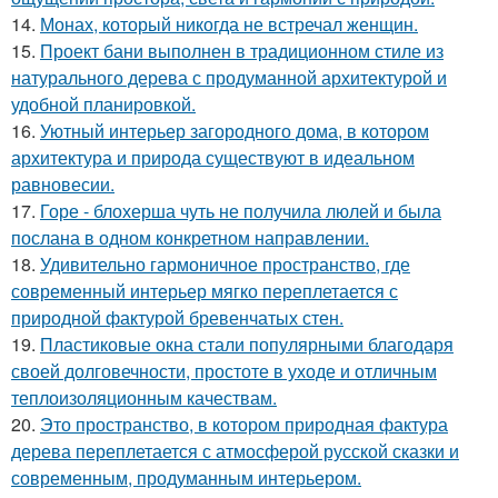
14.
Монах, который никогда не встречал женщин.
15.
Проект бани выполнен в традиционном стиле из
натурального дерева с продуманной архитектурой и
удобной планировкой.
16.
Уютный интерьер загородного дома, в котором
архитектура и природа существуют в идеальном
равновесии.
17.
Горе - блохерша чуть не получила люлей и была
послана в одном конкретном направлении.
18.
Удивительно гармоничное пространство, где
современный интерьер мягко переплетается с
природной фактурой бревенчатых стен.
19.
Пластиковые окна стали популярными благодаря
своей долговечности, простоте в уходе и отличным
теплоизоляционным качествам.
20.
Это пространство, в котором природная фактура
дерева переплетается с атмосферой русской сказки и
современным, продуманным интерьером.