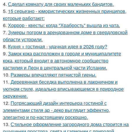
4.
Сделал комнату для своих маленьких бандитов.
5.
15 серьезно - юмористических жизненных принципов,
которые работают:
6.
Хоррор - квесты: когда "Храбрость" вышла из чата.
7.
Зумеры погром в арендованном доме в свердловской
области устроили.
8.
Кухня + гостиная - удачная идея в 2026 году?
9.
Замок кока расположен в городе и муниципалитете
кока, который входит в автономное сообщество
кастилия и Леон в центральной части Испании.
10.
Размеры впечатляют пятнистой гиены.
11.
Деревянная беседка выполнена в лаконичном и
уютном стиле, идеально вписывающемся в природное
окружение.
12.
Потрясающий дизайн интерьера гостиной с
элементами стиля ар - деко выглядит эффектно,
элегантно и по-настоящему роскошно.
13.
Стильное оформление загородного дома строится на
ощущении простора, света и гармонии с природой.