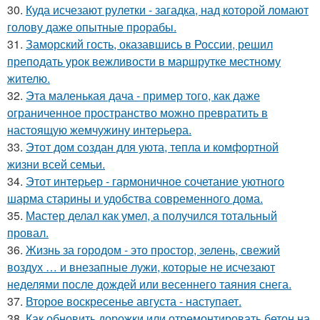
30.
Куда исчезают рулетки - загадка, над которой ломают
голову даже опытные прорабы.
31.
Заморский гость, оказавшись в России, решил
преподать урок вежливости в маршрутке местному
жителю.
32.
Эта маленькая дача - пример того, как даже
ограниченное пространство можно превратить в
настоящую жемчужину интерьера.
33.
Этот дом создан для уюта, тепла и комфортной
жизни всей семьи.
34.
Этот интерьер - гармоничное сочетание уютного
шарма старины и удобства современного дома.
35.
Мастер делал как умел, а получился тотальный
провал.
36.
Жизнь за городом - это простор, зелень, свежий
воздух … и внезапные лужи, которые не исчезают
неделями после дождей или весеннего таяния снега.
37.
Второе воскресенье августа - наступает.
38.
Как обновить дорожки или отремонтировать бетон на