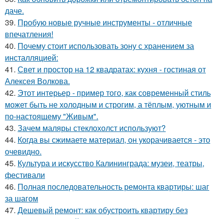
даче.
39.
Пробую новые ручные инструменты - отличные
впечатления!
40.
Почему стоит использовать зону с хранением за
инсталляцией:
41.
Свет и простор на 12 квадратах: кухня - гостиная от
Алексея Волкова.
42.
Этот интерьер - пример того, как современный стиль
может быть не холодным и строгим, а тёплым, уютным и
по-настоящему "Живым".
43.
Зачем маляры стеклохолст используют?
44.
Когда вы сжимаете материал, он укорачивается - это
очевидно.
45.
Культура и искусство Калининграда: музеи, театры,
фестивали
46.
Полная последовательность ремонта квартиры: шаг
за шагом
47.
Дешевый ремонт: как обустроить квартиру без