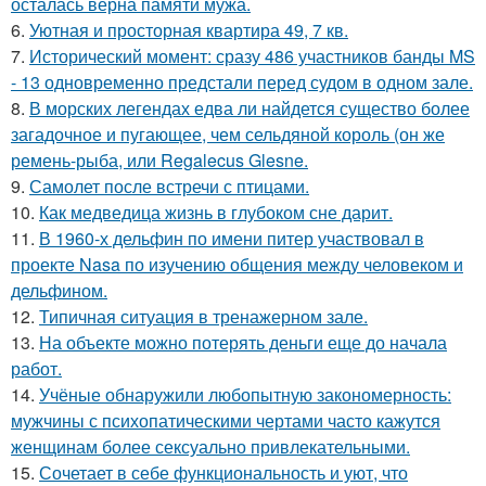
осталась верна памяти мужа.
6.
Уютная и просторная квартира 49, 7 кв.
7.
Исторический момент: сразу 486 участников банды MS
- 13 одновременно предстали перед судом в одном зале.
8.
В морских легендах едва ли найдется существо более
загадочное и пугающее, чем сельдяной король (он же
ремень-рыба, или Regalecus Glesne.
9.
Самолет после встречи с птицами.
10.
Как медведица жизнь в глубоком сне дарит.
11.
В 1960-х дельфин по имени питер участвовал в
проекте Nasa по изучению общения между человеком и
дельфином.
12.
Типичная ситуация в тренажерном зале.
13.
На объекте можно потерять деньги еще до начала
работ.
14.
Учёные обнаружили любопытную закономерность:
мужчины с психопатическими чертами часто кажутся
женщинам более сексуально привлекательными.
15.
Сочетает в себе функциональность и уют, что