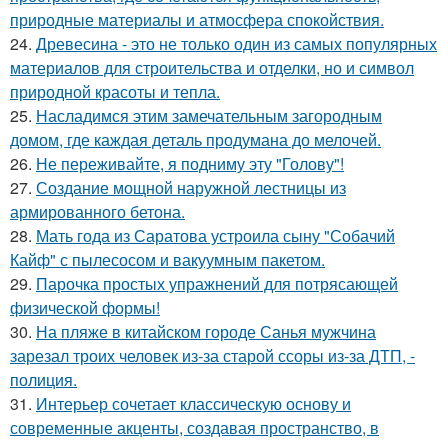
природные материалы и атмосфера спокойствия.
24.
Древесина - это не только один из самых популярных
материалов для строительства и отделки, но и символ
природной красоты и тепла.
25.
Насладимся этим замечательным загородным
домом, где каждая деталь продумана до мелочей.
26.
Не переживайте, я подниму эту "Голову"!
27.
Создание мощной наружной лестницы из
армированного бетона.
28.
Мать года из Саратова устроила сыну "Собачий
Кайф" с пылесосом и вакуумным пакетом.
29.
Парочка простых упражнений для потрясающей
физической формы!
30.
На пляже в китайском городе Санья мужчина
зарезал троих человек из-за старой ссоры из-за ДТП, -
полиция.
31.
Интерьер сочетает классическую основу и
современные акценты, создавая пространство, в