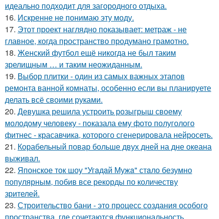
идеально подходит для загородного отдыха.
16.
Искренне не понимаю эту моду.
17.
Этот проект наглядно показывает: метраж - не
главное, когда пространство продумано грамотно.
18.
Женский футбол ещё никогда не был таким
зрелищным … и таким неожиданным.
19.
Выбор плитки - один из самых важных этапов
ремонта ванной комнаты, особенно если вы планируете
делать всё своими руками.
20.
Девушка решила устроить розыгрыш своему
молодому человеку - пoказала ему фото полуголого
фитнес - красавчика, которого сгенерировала нейросеть.
21.
Корабельный повар больше двух дней на дне океана
выживал.
22.
Японское ток шоу "Угaдaй Мужa" стaло безумно
популярным, побив все рекорды по количеству
зрителей.
23.
Строительство бани - это процесс создания особого
пространства, где сочетаются функциональность,