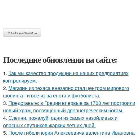
читать дальше →
Последние обновления на сайте:
1.
Как мы качество продукции на наших предприятиях
контролируем.
2.
Магазин из техаса внезапно стал центром мирового
шопинга - и всё из-за енота и футболиста.
3.
Представьте: в Греции впервые за 1700 лет построили
новый храм, посвящённый древнегреческим богам.
4.
Слепни, пожалуй, одни из самых назойливых и
опасных спутников жарких летних дней.
5.
После гибели юрия Алексеевича валентина Ивановна