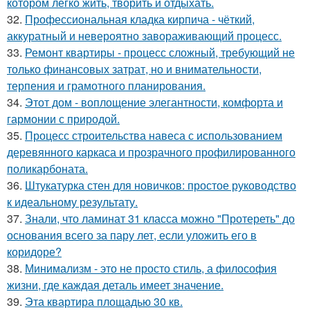
котором легко жить, творить и отдыхать.
32.
Профессиональная кладка кирпича - чёткий,
аккуратный и невероятно завораживающий процесс.
33.
Ремонт квартиры - процесс сложный, требующий не
только финансовых затрат, но и внимательности,
терпения и грамотного планирования.
34.
Этот дом - воплощение элегантности, комфорта и
гармонии с природой.
35.
Процесс строительства навеса с использованием
деревянного каркаса и прозрачного профилированного
поликарбоната.
36.
Штукатурка стен для новичков: простое руководство
к идеальному результату.
37.
Знали, что ламинат 31 класса можно "Протереть" до
основания всего за пару лет, если уложить его в
коридоре?
38.
Минимализм - это не просто стиль, а философия
жизни, где каждая деталь имеет значение.
39.
Эта квартира площадью 30 кв.