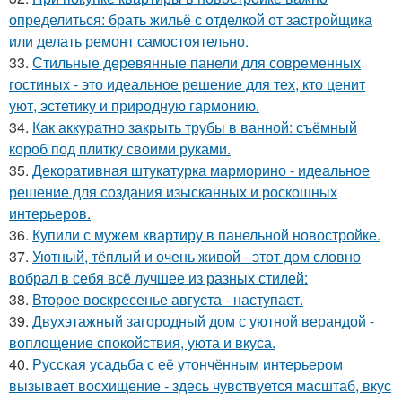
определиться: брать жильё с отделкой от застройщика
или делать ремонт самостоятельно.
33.
Стильные деревянные панели для современных
гостиных - это идеальное решение для тех, кто ценит
уют, эстетику и природную гармонию.
34.
Как аккуратно закрыть трубы в ванной: съёмный
короб под плитку своими руками.
35.
Декоративная штукатурка марморино - идеальное
решение для создания изысканных и роскошных
интерьеров.
36.
Купили с мужем квартиру в панельной новостройке.
37.
Уютный, тёплый и очень живой - этот дом словно
вобрал в себя всё лучшее из разных стилей:
38.
Второе воскресенье августа - наступает.
39.
Двухэтажный загородный дом с уютной верандой -
воплощение спокойствия, уюта и вкуса.
40.
Русская усадьба с её утончённым интерьером
вызывает восхищение - здесь чувствуется масштаб, вкус