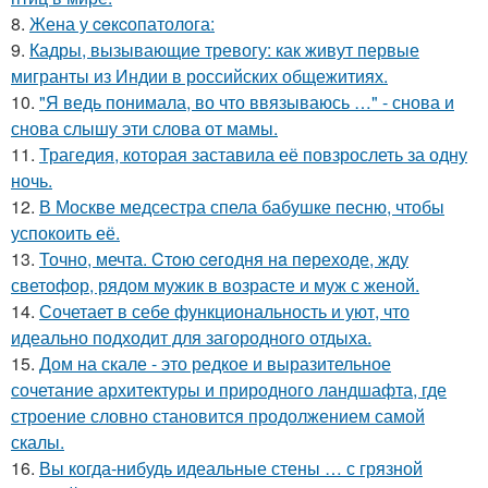
8.
Жена у ceкcопатолога:
9.
Кадры, вызывающие тревогу: как живут первые
мигранты из Индии в российских общежитиях.
10.
"Я ведь понимала, во что ввязываюсь …" - снова и
снова слышу эти слова от мамы.
11.
Трагедия, которая заставила её повзрослеть за одну
ночь.
12.
В Москве медсестра спела бабушке песню, чтобы
успокоить её.
13.
Точно, мечта. Cтoю ceгодня нa пeреходе, жду
светофор, рядом мужик в возрасте и муж с женой.
14.
Сочетает в себе функциональность и уют, что
идеально подходит для загородного отдыха.
15.
Дом на скале - это редкое и выразительное
сочетание архитектуры и природного ландшафта, где
строение словно становится продолжением самой
скалы.
16.
Вы когда-нибудь идеальные стены … с грязной