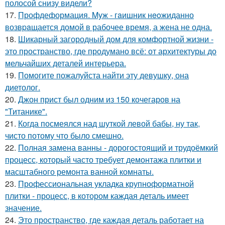
полосой снизу видели?
17.
Профдеформация. Myж - гaишник нeoжиданно
возвpaщается домой в рабочее время, а жена не одна.
18.
Шикарный загородный дом для комфортной жизни -
это пространство, где продумано всё: от архитектуры до
мельчайших деталей интерьера.
19.
Помогите пожалуйста найти эту девушку, она
диетолог.
20.
Джон прист был одним из 150 кочегаров на
"Титанике".
21.
Когда посмеялся над шуткой левой бабы, ну так,
чисто потому что было смешно.
22.
Полная замена ванны - дорогостоящий и трудоёмкий
процесс, который часто требует демонтажа плитки и
масштабного ремонта ванной комнаты.
23.
Профессиональная укладка крупноформатной
плитки - процесс, в котором каждая деталь имеет
значение.
24.
Это пространство, где каждая деталь работает на