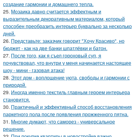
создание гармонии и домашнего тепла.
25.
Мозаика давно считается эффектным и
выразительным декоративным материалом, который
способен преобразить интерьер буквально за несколько
дней.
26.
Представьте: заказчик говорит "Хочу Красиво", но
бюджет - как на две банки шпатлёвки и батон.
27.
После того, как я съел гороховый суп, я
почувствовал, что внутри у меня начинается настоящее
шоу - мини - газовая атака!
28.
Этот дом - воплощение уюта, свободы и гармонии с
природой.
29.
Иногда именно текстиль главным героем интерьера
становится.
30.
Практичный и эффективный способ восстановления
паркетного пола после появления прожженного пятна.
31.
Многие думают, что саморез - универсальное
решение.
32.
При покупке квартиры в новостройке важно