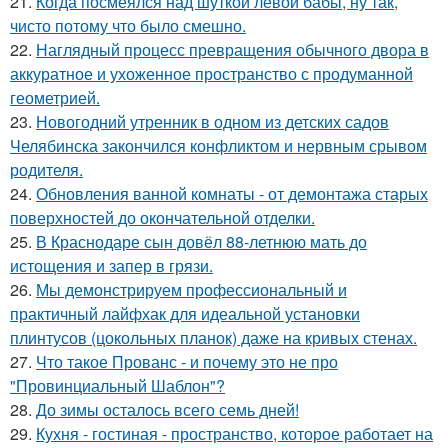
21.
Когда посмеялся над шуткой левой бабы, ну так,
чисто потому что было смешно.
22.
Наглядный процесс превращения обычного двора в
аккуратное и ухоженное пространство с продуманной
геометрией.
23.
Новогодний утренник в одном из детских садов
Челябинска закончился конфликтом и нервным срывом
родителя.
24.
Обновления ванной комнаты - от демонтажа старых
поверхностей до окончательной отделки.
25.
В Краснодаре сын довёл 88-летнюю мать до
истощения и запер в грязи.
26.
Мы демонстрируем профессиональный и
практичный лайфхак для идеальной установки
плинтусов (цокольных планок) даже на кривых стенах.
27.
Что такое Прованс - и почему это не про
"Провинциальный Шаблон"?
28.
До зимы осталось всего семь дней!
29.
Кухня - гостиная - пространство, которое работает на