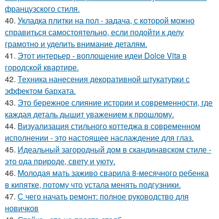
французского стиля.
40.
Укладка плитки на пол - задача, с которой можно
справиться самостоятельно, если подойти к делу
грамотно и уделить внимание деталям.
41.
Этот интерьер - воплощение идеи Dolce Vita в
городской квартире.
42.
Техника нанесения декоративной штукатурки с
эффектом бархата.
43.
Это бережное слияние истории и современности, где
каждая деталь дышит уважением к прошлому.
44.
Визуализация стильного коттеджа в современном
исполнении - это настоящее наслаждение для глаз.
45.
Идеальный загородный дом в скандинавском стиле -
это ода природе, свету и уюту.
46.
Молодая мать заживо сварила 8-месячного ребенка
в кипятке, потому что устала менять подгузники.
47.
С чего начать ремонт: полное руководство для
новичков