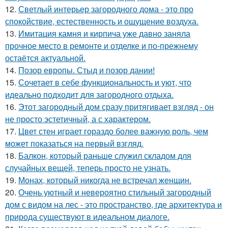
12.
Светлый интерьер загородного дома - это про
спокойствие, естественность и ощущение воздуха.
13.
Имитация камня и кирпича уже давно заняла
прочное место в ремонте и отделке и по-прежнему
остаётся актуальной.
14.
Позор европы. Стыд и позор дании!
15.
Сочетает в себе функциональность и уют, что
идеально подходит для загородного отдыха.
16.
Этот загородный дом сразу притягивает взгляд - он
не просто эстетичный, а с характером.
17.
Цвет стен играет гораздо более важную роль, чем
может показаться на первый взгляд.
18.
Балкон, который раньше служил складом для
случайных вещей, теперь просто не узнать.
19.
Монах, который никогда не встречал женщин.
20.
Очень уютный и невероятно стильный загородный
дом с видом на лес - это пространство, где архитектура и
природа существуют в идеальном диалоге.