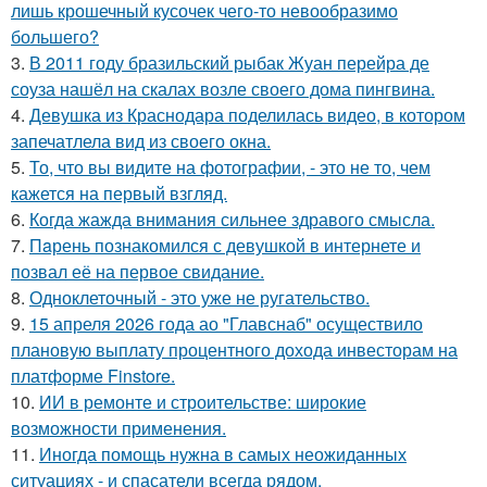
лишь крошечный кусочек чего-то невообразимо
большего?
3.
В 2011 году бразильский рыбак Жуан перейра де
соуза нашёл на скалах возле своего дома пингвина.
4.
Девушка из Краснодара поделилась видео, в котором
запечатлела вид из своего окна.
5.
То, что вы видите на фотографии, - это не то, чем
кажется на первый взгляд.
6.
Когда жажда внимания сильнее здравого смысла.
7.
Пaрень познакомился с девушкой в интернете и
позвал её на первое свидание.
8.
Одноклеточный - это уже не ругательство.
9.
15 апреля 2026 года ао "Главснаб" осуществило
плановую выплату процентного дохода инвесторам на
платформе Finstore.
10.
ИИ в ремонте и строительстве: широкие
возможности применения.
11.
Иногда помощь нужна в самых неожиданных
ситуациях - и спасатели всегда рядом.