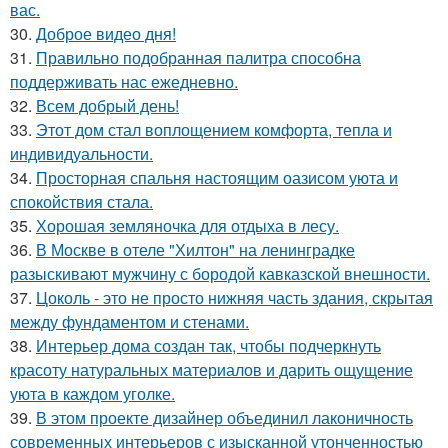
вас.
30.
Доброе видео дня!
31.
Правильно подобранная палитра способна
поддерживать нас ежедневно.
32.
Всем добрый день!
33.
Этот дом стал воплощением комфорта, тепла и
индивидуальности.
34.
Просторная спальня настоящим оазисом уюта и
спокойствия стала.
35.
Хорошая земляночка для отдыха в лесу.
36.
В Москве в отеле "Хилтон" на ленинградке
разыскивают мужчину с бородой кавказской внешности.
37.
Цоколь - это не просто нижняя часть здания, скрытая
между фундаментом и стенами.
38.
Интерьер дома создан так, чтобы подчеркнуть
красоту натуральных материалов и дарить ощущение
уюта в каждом уголке.
39.
В этом проекте дизайнер объединил лаконичность
современных интерьеров с изысканной утонченностью