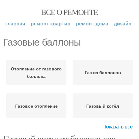
ВСЕ О РЕМОНТЕ
главная
ремонт квартир
ремонт дома
дизайн
Газовые баллоны
Отопление от газового
Газ из баллонов
баллона
Газовое отопление
Газовый котёл
Показать все
Газовый котел от баллона для
Отопления от газовых
Отопление на газовых