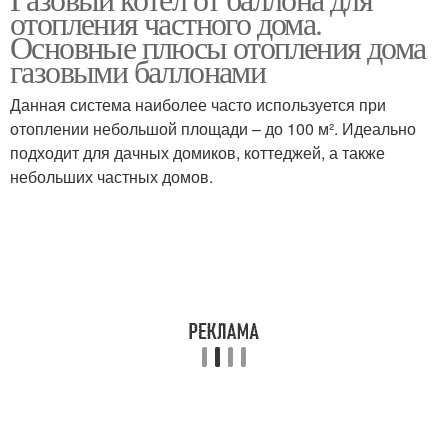
отопления частного дома.
баллонов
баллонах
Основные плюсы отопления дома
газовыми баллонами
Данная система наиболее часто используется при
Газовая печь
Газовые обогреватели
отоплении небольшой площади – до 100 м². Идеально
подходит для дачных домиков, коттеджей, а также
небольших частных домов.
Обогреватель от
Газовый обогреватель
баллона
Газ в баллонах
Отопление от баллонов