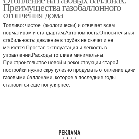
Обогреватель для дачи
Преимущества газобаллонного
обогреватель
отопления дома
Топливо: чистое (экологически) и отвечает всем
Инфракрасный
нормативам и стандартам.Автономность.Относительная
Газовые баллоны
обогреватель
стабильность: давление в трубах не скачет и не
меняется.Простая эксплуатация и легкость в
управлении.Расходы топлива минимальны.
При строительстве новой и реконструкции старой
Керамические
Газ в баллонах
постройки нужно скрупулезно продумать отопление дачи
обогреватели
газовыми баллонами, которое в последние годы
становится еще популярнее.
Отопление от баллонов