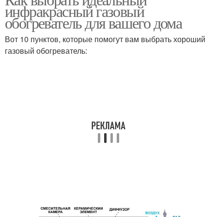
инфракрасный газовый
обогрева
обогреватель
обогреватель для вашего дома
Вот 10 пунктов, которые помогут вам выбрать хороший
Обогреватель на
Инфракрасный
газовый обогреватель:
пропане
обогреватель
Отопление на газовых
Газовая печь
баллонах
Обогреватели на
Обогреватель для дачи
баллонном газе
Инверторный
Обогреватель от
обогреватель
баллона