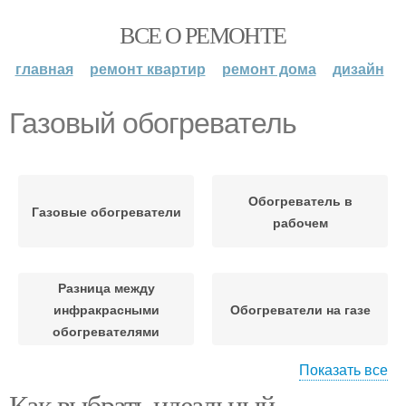
ВСЕ О РЕМОНТЕ
главная
ремонт квартир
ремонт дома
дизайн
Газовый обогреватель
Обогреватель в
Газовые обогреватели
рабочем
Разница между
инфракрасными
Обогреватели на газе
обогревателями
Показать все
Как выбрать идеальный
Обогреватель для
Керамический