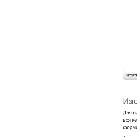
читат
Изг
Для н
вся к
форми