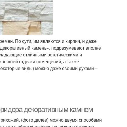
емен. По сути, им являются и кирпич, и даже
 «декоративный камень», подразумевают вполне
ладающие отличными эстетическими и
внешней отделки помещений, а также
некоторые виды) можно даже своими руками –
коридора декоративным камнем
прихожей, (фото далее) можно двумя способами
ть его с обоями различных видов и структур.