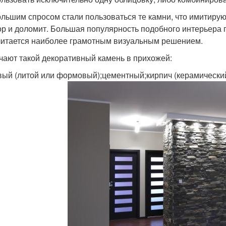
льшим спросом стали пользоваться те камни, что имитирую
р и доломит. Большая популярность подобного интерьера п
читается наиболее грамотным визуальным решением.
чают такой декоративный камень в прихожей:
вый (литой или формовый);цементный;кирпич (керамически