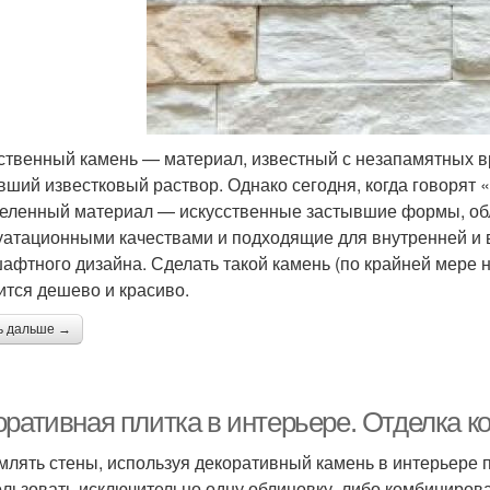
ственный камень — материал, известный с незапамятных вр
вший известковый раствор. Однако сегодня, когда говорят
еленный материал — искусственные застывшие формы, об
уатационными качествами и подходящие для внутренней и 
афтного дизайна. Сделать такой камень (по крайней мере 
ится дешево и красиво.
ь дальше →
оративная плитка в интерьере. Отделка 
лять стены, используя декоративный камень в интерьере 
ользовать исключительно одну облицовку, либо комбинирова