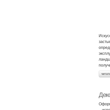
Искус
засты
опред
экспл
ландш
получ
читат
Дек
Оформ
– исп