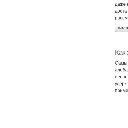
даже 
доста
рассм
читат
Как 
Самый
алеба
непос
удерж
приме