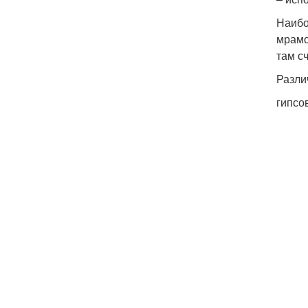
Наибо
мрамо
там с
Разли
гипсо