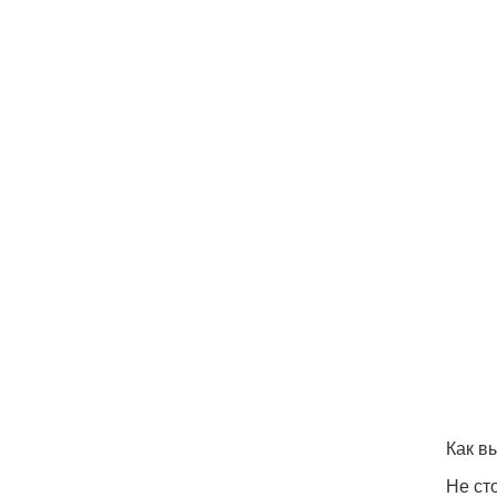
Как в
Не ст