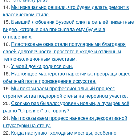
14.
Мы изначально решили, что будем делать ремонт в
классическом стиле.
15.
Бывший любовник Бузовой слил в сеть её пикантные
видео, которые она присылала ему будучи в
отношениях.
16.
Пластиковые окна стали популярными благодаря
своей долговечности, простоте в уходе и отличным
теплоизоляционным качествам.
17.
У моей дочки родился сын.
18.
Настоящее мастерство паркетчика, превращающее
обычный пол в произведение искусства.
19.
Мы показываем профессиональный процесс
строительства подпорной стены на неровном участке.
20.
Сколько раз бывало: уровень новый, а пузырёк всё
равно "Стреляет" в сторону?
21.
Мы показываем процесс нанесения декоративной
штукатурки на стену.
22.
Когда наступают холодные месяцы, особенно