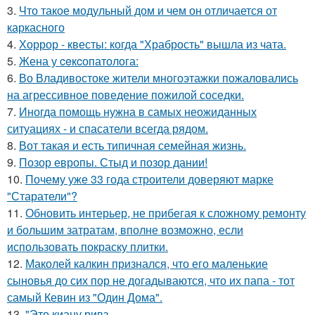
3.
Что такое модульный дом и чем он отличается от
каркасного
4.
Хоррор - квесты: когда "Храбрость" вышла из чата.
5.
Жена у ceкcопатолога:
6.
Во Владивостоке жители многоэтажки пожаловались
на агрессивное поведение пожилой соседки.
7.
Иногда помощь нужна в самых неожиданных
ситуациях - и спасатели всегда рядом.
8.
Вот такая и есть типичная семейная жизнь.
9.
Позор европы. Стыд и позор дании!
10.
Почему уже 33 года строители доверяют марке
"Старатели"?
11.
Обновить интерьер, не прибегая к сложному ремонту
и большим затратам, вполне возможно, если
использовать покраску плитки.
12.
Маколей калкин признался, что его маленькие
сыновья до сих пор не догадываются, что их папа - тот
самый Кевин из "Один Дома".
13.
"Это киану ривз.