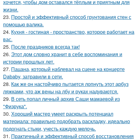
хочется, чтобы дом оставался тёплым и приятным для
жизни.
23.
Простой и эффективный способ грунтования стен с
помощью валика.
24.
Кухня - гостиная - пространство, которое работает на
вас.
25.
После праздников всегда так!
26.
Этот дом словно хранит в себе воспоминания и
истории прошлых лет.
27.
Пацана, который наблевал на сцене на концерте
Dababy, затравили в сети.
28.
Как же он настойчиво пытается лопнуть этот арбуз
ляжками, что аж вены на лбу и руках надуваются.
29.
В сеть попал личный архив Саши мамаевой из
"Физрука".
30.
Хороший мастер умеет раскрыть потенциал
материала: правильно подобрать раскладку, идеально
подогнать стыки, учесть каждую мелочь.
31.
Практичный и эффективный способ восстановления