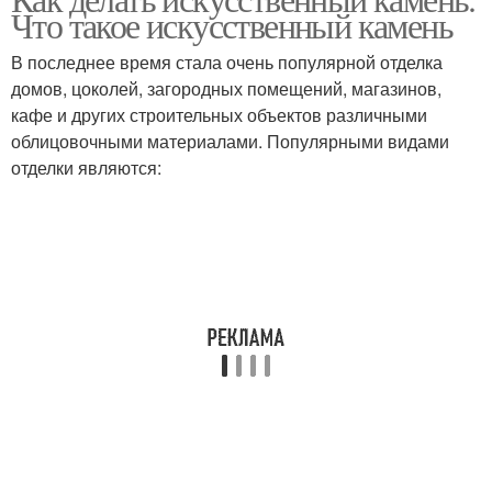
Камень из пенопласта
Камень на стене
Что такое искусственный камень
В последнее время стала очень популярной отделка
домов, цоколей, загородных помещений, магазинов,
кафе и других строительных объектов различными
Стены под камень
Стен под камень
облицовочными материалами. Популярными видами
отделки являются:
Руки в домашних
Штукатурка под камень
условиях
Условия без формы
Искусственные камни