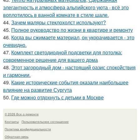
элегантность и атмосфера альпийского уюта - всё это
воплотилось в ванной комнате в стиле шале.
44.
Зачем маляры стеклохолст используют?
45.
Полное руководство по жизни в квартире и ремонту
46.
Когда вы сжимаете материал, он укорачивается - это
очевидно.
47.
Комплект светодиодной подсветки для потолка:
современное решение для вашего дома
48.
Этот загородный дом - настоящий оазис спокойствия
и гармонии.
49.
Какие исторические события оказали наибольшее
влияние на развитие Сургута
50.
Где можно отдохнуть с детьми в Москве
© 2026 Все о ремонте
Контакты
Пользовательское соглашение
Политика конфидециальности
Обратная связь