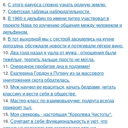
6.
С этого ракурса сложно узнать родную землю.
7.
Советская таблица наблюдательности.
8.
В 1960-х дельфин по имени питер участвовал в
проекте Nasa по изучению общения между человеком и
дельфином.
9.
В тот выходной мы с сестрой засиделись на кухне
допоздна, обсуждали новости и потягивали лёгкое вино.
10.
Два года назад я ушла от мужа - отношения были
тяжёлые, терпеть дальше просто не могла.
11.
Очередное пробитие дна в подземке!
12.
Екатерина Гордон к Путину из-за массового
уничтожения скота обратилась.
13.
Муж научил ее краситься, качать бедрами, читать
классику и вести себя в обществе.
14.
Мастер-класс по взаимовыручке: подруга всегда
прикроет тыл.
15.
Моя свекровь - настоящая "Королева Чистоты".
16.
Сочетает в себе функциональность и уют, что
идеально подходит для загородного отдыха.