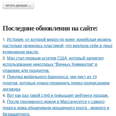
читать дальше →
Последние обновления на сайте:
1.
История, от которой мороз по коже: корейская модель
настолько увлеклась пластикой, что вколола себе в лицо
кулинарное масло.
2.
Мэн стал первым штатом США, который запретил
использование некоторых "Вечных Химикатов" в
упаковке для продуктов.
3.
Покупка мобильного барнхауса: чек-лист из 10
пунктов, которые нужно проверить перед подписанием
договора
4.
Вот как раз такой стеб и повышает рейтинги продаж.
5.
После проливного дождя в Массачусетсе у самого
порога дома обнаружили крошечного енота - мокрого и
беззащитного.