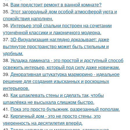
34.
Вам предстоит ремонт в ванной комнате?
35.
Этот загородный дом особой атмосферой уюта и
спокойствия наполнен.
36.
Интерьер этой спальни построен на сочетании
утончённой классики и лаконичного модерна.
37.
3D-Визуализация наглядно доказывает: даже
вытянутое пространство может быть стильным и
удобным.
38.
Укладка ламината - это простой и доступный способ
освежить интерьер, который под силу даже новичкам.
39.
Декоративная штукатурка марморино - идеальное
решение для создания изысканных и роскошных
интерьеров.
40.
Как шпаклевать стены и сделать так, чтобы
шпаклёвка не высыхала слишком быстро.
41.
Пока это просто булыжник, разрезанный пополам.
42.
Кирпичный дом - это не просто стены, это
уверенность на десятилетия вперёд.
43.
Тепло натуральных материалов, сдержанная