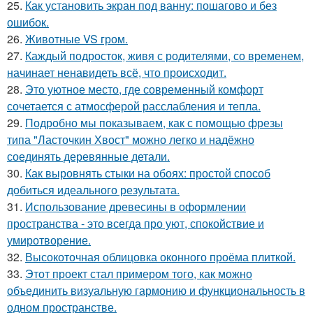
25.
Как установить экран под ванну: пошагово и без
ошибок.
26.
Животные VS гром.
27.
Каждый подросток, живя с родителями, со временем,
начинает ненавидеть всё, что происходит.
28.
Это уютное место, где современный комфорт
сочетается с атмосферой расслабления и тепла.
29.
Подробно мы показываем, как с помощью фрезы
типа "Ласточкин Хвост" можно легко и надёжно
соединять деревянные детали.
30.
Как выровнять стыки на обоях: простой способ
добиться идеального результата.
31.
Использование древесины в оформлении
пространства - это всегда про уют, спокойствие и
умиротворение.
32.
Высокоточная облицовка оконного проёма плиткой.
33.
Этот проект стал примером того, как можно
объединить визуальную гармонию и функциональность в
одном пространстве.