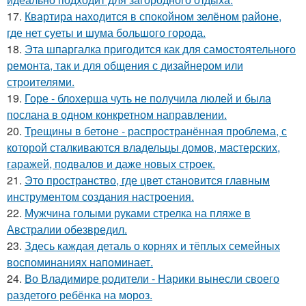
17.
Квартира находится в спокойном зелёном районе,
где нет суеты и шума большого города.
18.
Эта шпаргалка пригодится как для самостоятельного
ремонта, так и для общения с дизайнером или
строителями.
19.
Горе - блохерша чуть не получила люлей и была
послана в одном конкретном направлении.
20.
Трещины в бетоне - распространённая проблема, с
которой сталкиваются владельцы домов, мастерских,
гаражей, подвалов и даже новых строек.
21.
Это пространство, где цвет становится главным
инструментом создания настроения.
22.
Мужчина голыми руками стрелка на пляже в
Австралии обезвредил.
23.
Здесь каждая деталь о корнях и тёплых семейных
воспоминаниях напоминает.
24.
Во Владимире родители - Нарики вынесли своего
раздетого ребёнка на мороз.