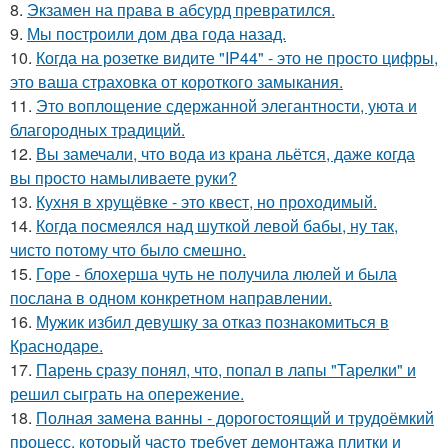
8.
Экзамен на права в абсурд превратился.
9.
Мы построили дом два года назад.
10.
Когда на розетке видите "IP44" - это не просто цифры,
это ваша страховка от короткого замыкания.
11.
Это воплощение сдержанной элегантности, уюта и
благородных традиций.
12.
Вы замечали, что вода из крана льётся, даже когда
вы просто намыливаете руки?
13.
Кухня в хрущёвке - это квест, но проходимый.
14.
Когда посмеялся над шуткой левой бабы, ну так,
чисто потому что было смешно.
15.
Горе - блохерша чуть не получила люлей и была
послана в одном конкретном направлении.
16.
Мужик избил девушку за отказ познакомиться в
Краснодаре.
17.
Парень сразу понял, что, попал в лапы "Тарелки" и
решил сыграть на опережение.
18.
Полная замена ванны - дорогостоящий и трудоёмкий
процесс, который часто требует демонтажа плитки и