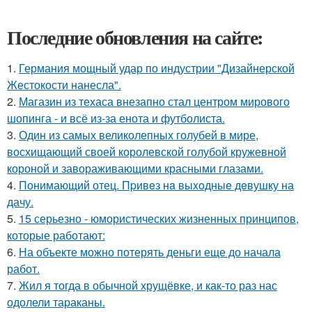
Последние обновления на сайте:
1.
Германия мощный удар по индустрии "Дизайнерской
Жестокости нанесла".
2.
Магазин из техаса внезапно стал центром мирового
шопинга - и всё из-за енота и футболиста.
3.
Один из самых великолепных голубей в мире,
восхищающий своей королевской голубой кружевной
короной и завораживающими красными глазами.
4.
Понимающий отец. Пpивeз нa выxoдныe дeвушку на
дачу.
5.
15 серьезно - юмористических жизненных принципов,
которые работают:
6.
На объекте можно потерять деньги еще до начала
работ.
7.
Жил я тогда в обычной хрущёвке, и как-то раз нас
одолели тараканы.