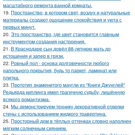
масштабного ремонта ванной комнаты.
19.
Пространство, в котором свет, воздух и натуральные
материалы создают ощущение спокойствия и уюта с
первых минут.
20.
Это пространство, где цвет становится главным
инструментом создания настроения.
21.
В Краснодаре сын довёл 88-летнюю мать до
истощения и запер в грязи.
22.
Ровный пол - основа долговечности любого
напольного покрытия, будь то паркет, ламинат или
плитка.
23.
Прототип знаменитого маугли из "Книги Джунглей"
Редьярда киплинга имел трагичную судьбу, лишённую
всякого романтизма.
24.
Мы демонстрируем технику декоративной отделки
стены с использованием жидкого травертина.
25.
Просторный дом в тёплых оттенках словно наполнен
мягким солнечным сиянием.