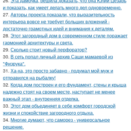
26.
Эта дамочка, решила доказать, что она Юлий Цезарь
и показать, как умеет делать много дел одновременно.
27.
Авторы проекта показали, что выразительность
интерьера вовсе не требует больших вложений -
достаточно грамотных идей и внимания к деталям.
28.
Этот загородный дом в современном стиле поражает
гармонией архитектуры и света.
29.
Сколько стоит новый перфоратор?
30.
В сеть попал личный архив Саши мамаевой из
"Физрука".
31.
Ха-ха, это просто забавно - подумал мой муж и
отправился на рыбалку!
32.
Когда дом построен и его фундамент, стены и крыша
надежно стоят на своем месте, наступает не менее
важный этап - внутренняя отделка.
33.
Этот дом объединяет в себе комфорт городской
жизни и спокойствие загородного отдыха.
34.
Многие думают, что саморез - универсальное
решение.