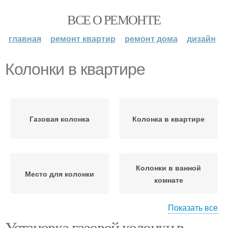
ВСЕ О РЕМОНТЕ
главная
ремонт квартир
ремонт дома
дизайн
Колонки в квартире
Газовая колонка
Колонка в квартире
Колонки в ванной
Место для колонки
комнате
Показать все
Установка газовой колонки в
Колонка в ванной
Колонки в деревянном