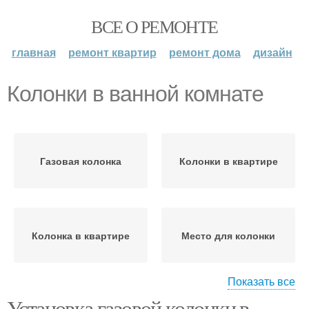
ВСЕ О РЕМОНТЕ
главная
ремонт квартир
ремонт дома
дизайн
Колонки в ванной комнате
Газовая колонка
Колонки в квартире
Колонка в квартире
Место для колонки
Показать все
Установка газовой колонки в
Колонка в ванной
Требования к ванной