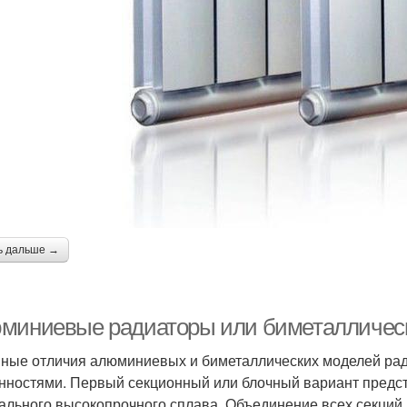
ь дальше →
миниевые радиаторы или биметаллическ
ные отличия алюминиевых и биметаллических моделей рад
нностями. Первый секционный или блочный вариант предс
ального высокопрочного сплава. Объединение всех секций