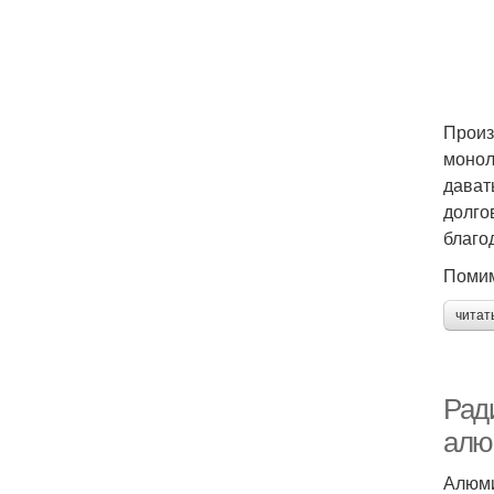
Произ
монол
дават
долго
благо
Помим
читат
Рад
алю
Алюми