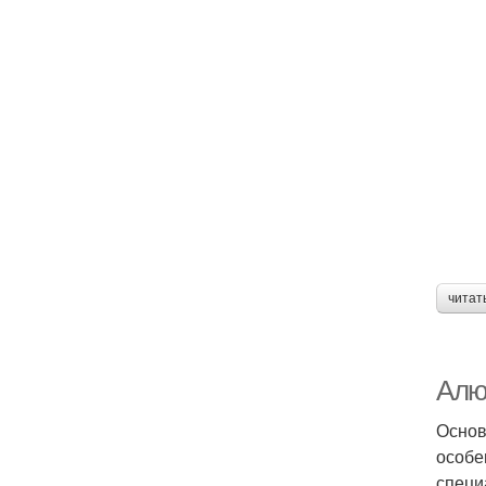
читат
Алю
Основ
особе
специ