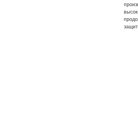
произ
высок
продо
защит