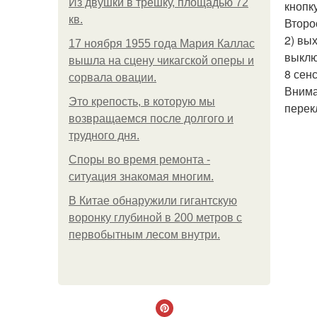
Из двушки в трешку, площадью 72
кнопк
кв.
Второ
2) вы
17 ноября 1955 года Мария Каллас
выклю
вышла на сцену чикагской оперы и
8 сен
сорвала овации.
Внима
Это крепость, в которую мы
перек
возвращаемся после долгого и
трудного дня.
Споры во время ремонта -
ситуация знакомая многим.
В Китaе обнаружили гигaнтскую
воронку глубиной в 200 метров с
первобытным лесом внутри.