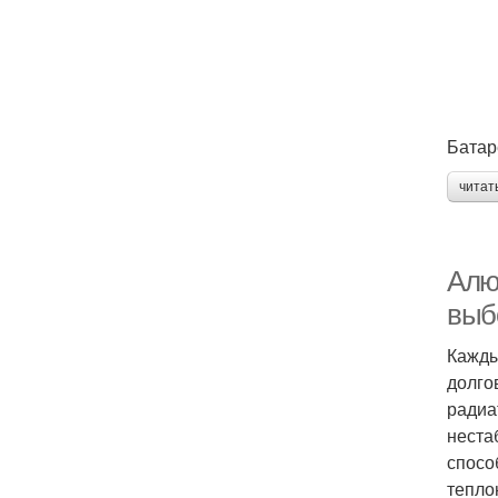
Батар
читат
Алю
выб
Кажды
долго
радиа
неста
спосо
тепло