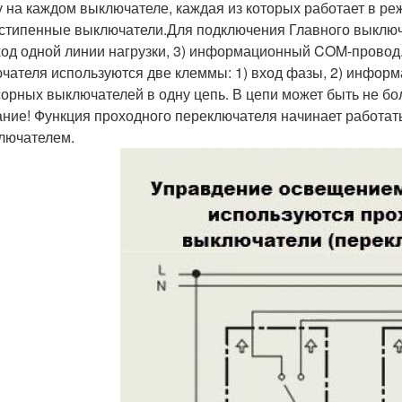
у на каждом выключателе, каждая из которых работает в ре
стипенные выключатели.Для подключения Главного выключа
ход одной линии нагрузки, 3) информационный COM-провод
чателя используются две клеммы: 1) вход фазы, 2) инфо
сорных выключателей в одну цепь. В цепи может быть не бо
ние! Функция проходного переключателя начинает работать
лючателем.