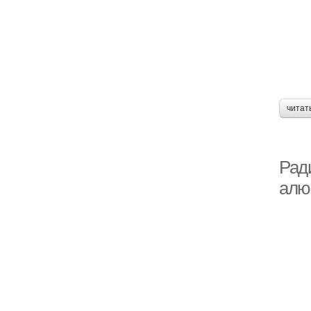
читат
Рад
алю