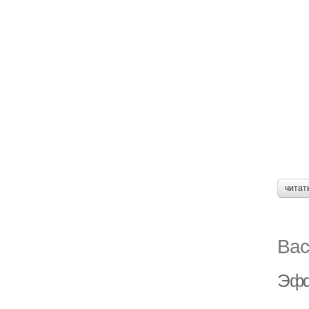
читат
Вас
Эфф