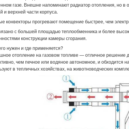
нном газе. Внешне напоминают радиатор отопления, но в 
й и верхней части корпуса.
ые конвекторы прогревают помещение быстрее, чем электр
вязано с большей площадью теплообменника и более высок
нностями конструкции камеры сгорания.
его нужен и где применяется?
шное отопление на газовом топливе — отличное решение д
тивно, чем печное или водяное автономное, и обходится н
ьзуют в тепличных хозяйствах, на животноводческих компл