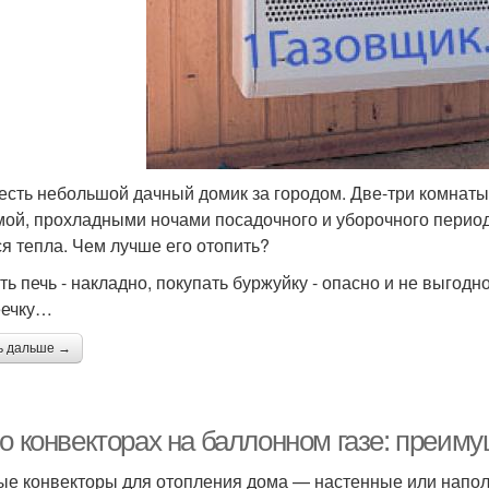
 есть небольшой дачный домик за городом. Две-три комнаты,
мой, прохладными ночами посадочного и уборочного перио
ся тепла. Чем лучше его отопить?
ть печь - накладно, покупать буржуйку - опасно и не выгод
еечку…
ь дальше →
о конвекторах на баллонном газе: преиму
ые конвекторы для отопления дома — настенные или напо