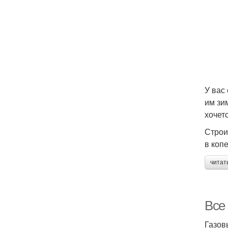
У вас
им зи
хочет
Строи
в коп
читат
Все 
Газов