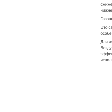
сжиже
нижне
Газов
Это с
особе
Для ч
Возду
эффек
испол