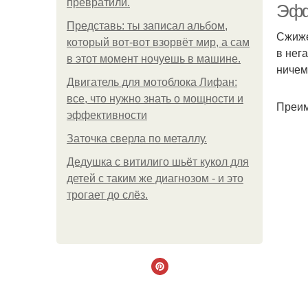
превратили.
Эфф
Представь: ты записал альбом,
Сжиже
который вот-вот взорвёт мир, а сам
в нег
в этот момент ночуешь в машине.
ничем
Двигатель для мотоблока Лифан:
все, что нужно знать о мощности и
Преим
эффективности
Заточка сверла по металлу.
Дедушка с витилиго шьёт кукол для
детей с таким же диагнозом - и это
трогает до слёз.