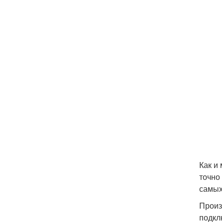
Как и
точно
самых
Произ
подкл