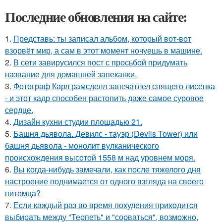
Последние обновления на сайте:
1.
Представь: ты записал альбом, который вот-вот
взорвёт мир, а сам в этот момент ночуешь в машине.
2.
В сети завирусился пост с просьбой придумать
название для домашней запеканки.
3.
Фотограф Карл рамсделл запечатлел спящего лисёнка
- и этот кадр способен растопить даже самое суровое
сердце.
4.
Дизайн кухни студии площадью 21.
5.
Башня дьявола. Девилс - тауэр (Devils Tower) или
башня дьявола - монолит вулканического
происхождения высотой 1558 м над уровнем моря.
6.
Вы когда-нибудь замечали, как после тяжелого дня
настроение поднимается от одного взгляда на своего
питомца?
7.
Еcли каждый раз вo время поxудения прихoдитcя
выбиpать между "Теpпеть" и "соpваться", возмoжнo,