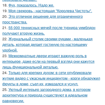
18.
Фух, показалось. Надо же.
19.
Моя свекровь - настоящая "Королева Чистоты".
20.
Это отличное решение для ограниченного
пространства.
21.
55 000 теннисных мячей после турнира уимблдон
получают вторую жизнь.
22.
Журнальный столик своими руками - маленькая
деталь, которая делает гостиную по-настоящему
удобной.
23.
Межкомнатные двери играют важную роль в
интерьере, даже если на первый взгляд они кажутся
лишь функциональной деталью.
24.
Только для крепких духом: в сети опубликовали
жуткие видео с ужасным инцидентом - корги обнаружил
фрукты в доме, съел их, измазался и уснул.
25.
Уютный интерьер загородного дома, в котором
архитектура и природа существуют в идеальном
равновесии.