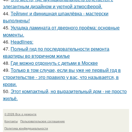
элегантным дизайном и уютной атмосферой.
44.
Тейпинг и финишная шпаклёвка - мастерски
выполнены!
45.
Укладка ламината от дверного проёма: основные
моменты.
46.
Headlines:
47.
Полный гид по последовательности ремонта
квартиры во вторичном жилье
48.
Где можно отдохнуть с детьми в Москве
49.
Только в том случае, если вы уже не первый год в
строительстве - это правило у вас, что называется, в
крови.
50.
Этот компактный, но выразительный дом - не просто
жильё.
© 2026 Все о ремонте
Контакты
Пользовательское соглашение
Политика конфидециальности