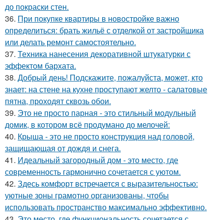
до покраски стен.
36.
При покупке квартиры в новостройке важно
определиться: брать жильё с отделкой от застройщика
или делать ремонт самостоятельно.
37.
Техника нанесения декоративной штукатурки с
эффектом бархата.
38.
Добрый день! Подскажите, пожалуйста, может, кто
знает: на стене на кухне проступают желто - салатовые
пятна, проходят сквозь обои.
39.
Это не просто парная - это стильный модульный
домик, в котором всё продумано до мелочей:
40.
Крыша - это не просто конструкция над головой,
защищающая от дождя и снега.
41.
Идеальный загородный дом - это место, где
современность гармонично сочетается с уютом.
42.
Здесь комфорт встречается с выразительностью:
уютные зоны грамотно организованы, чтобы
использовать пространство максимально эффективно.
43.
Это место, где функциональность сочетается с