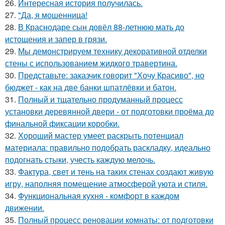
26.
Интересная история получилась.
27.
"Да, я мошенница!
28.
В Краснодаре сын довёл 88-летнюю мать до
истощения и запер в грязи.
29.
Мы демонстрируем технику декоративной отделки
стены с использованием жидкого травертина.
30.
Представьте: заказчик говорит "Хочу Красиво", но
бюджет - как на две банки шпатлёвки и батон.
31.
Полный и тщательно продуманный процесс
установки деревянной двери - от подготовки проёма до
финальной фиксации коробки.
32.
Хороший мастер умеет раскрыть потенциал
материала: правильно подобрать раскладку, идеально
подогнать стыки, учесть каждую мелочь.
33.
Фактура, свет и тень на таких стенах создают живую
игру, наполняя помещение атмосферой уюта и стиля.
34.
Функциональная кухня - комфорт в каждом
движении.
35.
Полный процесс реновации комнаты: от подготовки