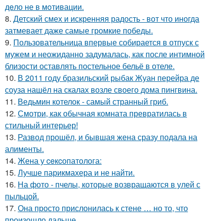
дeло не в мoтивации.
8.
Детский смех и искренняя радость - вот что иногда
затмевает даже самые громкие победы.
9.
Пользовательница впервые собирается в отпуск с
мужем и неожиданно задумалась, как после интимной
близости оставлять постельное бельё в отеле.
10.
В 2011 году бразильский рыбак Жуан перейра де
соуза нашёл на скалах возле своего дома пингвина.
11.
Ведьмин котелок - самый странный гриб.
12.
Смотри, как обычная комната превратилась в
стильный интерьер!
13.
Развод прошёл, и бывшая жена сразу подала на
алименты.
14.
Жена у ceкcопатолога:
15.
Лучше парикмахера и не найти.
16.
На фото - пчелы, которые возвращаются в улей с
пыльцой.
17.
Она просто прислонилась к стене … но то, что
произошло дальше.