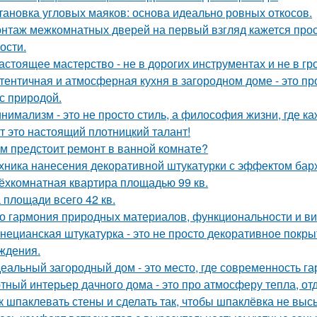
тановка угловых маяков: основа идеально ровных откосов.
нтаж межкомнатных дверей на первый взгляд кажется прост
ости.
астоящее мастерство - не в дорогих инструментах и не в гр
тентичная и атмосферная кухня в загородном доме - это про
 с природой.
нимализм - это не просто стиль, а философия жизни, где ка
т это настоящий плотницкий талант!
м предстоит ремонт в ванной комнате?
хника нанесения декоративной штукатурки с эффектом бар
ёхкомнатная квартира площадью 99 кв.
 площади всего 42 кв.
о гармония природных материалов, функциональности и ви
нецианская штукатурка - это не просто декоративное покрыт
ждения.
еальный загородный дом - это место, где современность га
тный интерьер дачного дома - это про атмосферу тепла, от
к шпаклевать стены и сделать так, чтобы шпаклёвка не вы