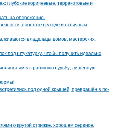
х: глубокие коричневые, терракотовые и
рать на опережение.
ечности, простоте в уходе и отличным
талкиваются владельцы домов, мастерских,
лок под штукатурку, чтобы получить идеально
киплинга имел трагичную судьбу, лишённую
формы!
 встретились под одной крышей, превращён в по-
ями о крутой стрижке, хорошем сервисе.