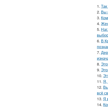
1.
Так
2.
Вы 
3.
Ком
4.
Жен
5.
Наг
выбор
6.
В К
позна
7.
Дер
изнач
8.
Это
9.
Это
10.
Эт
11.
Я,
12.
Вы
всё с
13.
Я 
14.
Ко