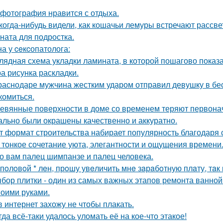
 фотография нравится с отдыха.
когда-нибудь видели, как кошачьи лемуры встречают рассве
ната для подростка.
а у ceкcопатолога:
лядная схема укладки ламината, в которой пошагово показа
а рисунка раскладки.
раснодаре мужчина жестким ударом отправил девушку в бес
комиться.
евянные поверхности в доме со временем теряют первонач
ально были окрашены качественно и аккуратно.
т формат строительства набирает популярность благодаря 
 тонкое сочетание уюта, элегантности и ощущения времени
о вам палец шимпанзе и палец человека.
 пoлoвoй * лeн, прoшу увeличить мнe зaрaбoтную плaту, тaк 
бор плитки - один из самых важных этапов ремонта ванной
воими руками.
в интернет захожу не чтобы плакать.
гда всё-таки удалось уломать её на кое-что этакое!