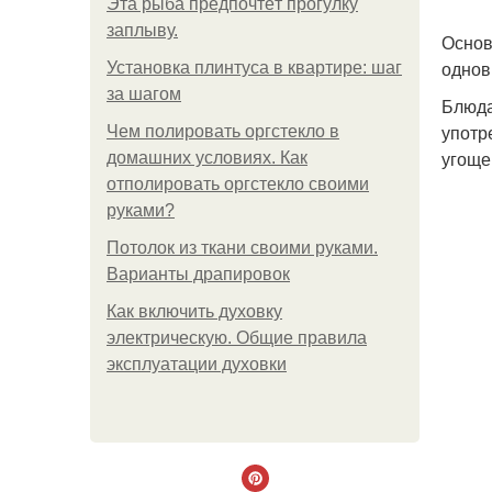
Эта рыба предпочтёт прогулку
заплыву.
Основ
однов
Установка плинтуса в квартире: шаг
за шагом
Блюда
употр
Чем полировать оргстекло в
угоще
домашних условиях. Как
отполировать оргстекло своими
руками?
Потолок из ткани своими руками.
Варианты драпировок
Как включить духовку
электрическую. Общие правила
эксплуатации духовки