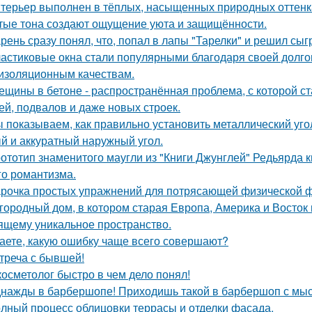
терьер выполнен в тёплых, насыщенных природных оттенка
тые тона создают ощущение уюта и защищённости.
рень сразу понял, что, попал в лапы "Тарелки" и решил сыг
астиковые окна стали популярными благодаря своей долгов
изоляционным качествам.
ещины в бетоне - распространённая проблема, с которой с
ей, подвалов и даже новых строек.
 показываем, как правильно установить металлический уго
й и аккуратный наружный угол.
ототип знаменитого маугли из "Книги Джунглей" Редьярда 
го романтизма.
рочка простых упражнений для потрясающей физической 
городный дом, в котором старая Европа, Америка и Восток
ящему уникальное пространство.
аете, какую ошибку чаще всего совершают?
треча с бывшей!
косметолог быстро в чем дело понял!
нажды в барбершопе! Приходишь такой в барбершоп с мысл
лный процесс облицовки террасы и отделки фасада.