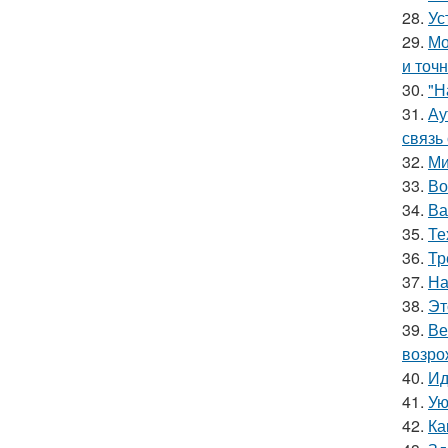
28.
Ус
29.
Мо
и точн
30.
"Н
31.
Ау
связь
32.
Ми
33.
Во
34.
Ва
35.
Те
36.
Тр
37.
На
38.
Эт
39.
Ве
возро
40.
Ид
41.
Ую
42.
Ка