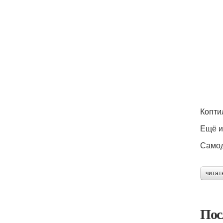
Копти
Ещё и
Самод
читат
Пос