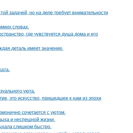
ой задачей, но на деле требует внимательности
омких словах.
странство, где чувствуется душа дома и его
ждая деталь имеет значение.
хата.
зуального уюта.
ие, это искусство, пришедшее к нам из эпохи
рмонично сочетается с уютом.
дыха и неспешной жизни.
сыхала слишком быстро.