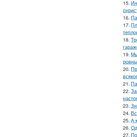
15.
Ин
охрис
16.
Па
17.
Пл
тепло
18.
Тр
гараж
19.
Мы
ровны
20.
Пр
всяко
21.
Па
22.
За
насто
23.
Зн
24.
Вс
25.
А 
26.
Од
27.
По