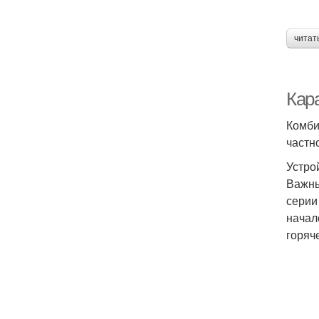
читат
Кар
Комби
частн
Устро
Важны
серии
начал
горяч