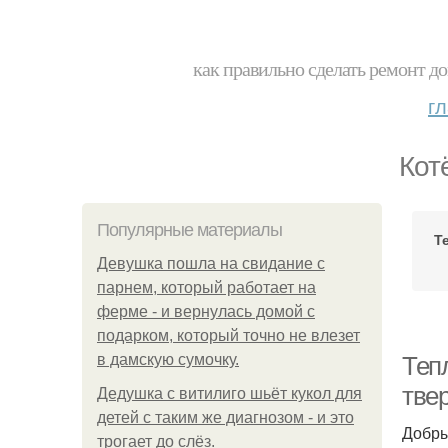
как правильно сделать ремонт до
г
Кот
Популярные материалы
Т
Девушка пошла на свидание с
парнем, который работает на
ферме - и вернулась домой с
подарком, который точно не влезет
в дамскую сумочку.
Теп
твер
Дедушка с витилиго шьёт кукол для
детей с таким же диагнозом - и это
Добры
трогает до слёз.