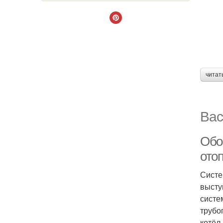
читат
Вас
Обо
ото
Систе
высту
систе
трубо
котёл