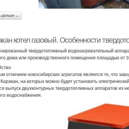
ь дальше →
акан котел газовый. Особенности твердот
нированный твердотопливный водонагревательный аппара
ого дома или производственного помещения площадью от 30 д
йство
м отличием новосибирских агрегатов является то, что зав
 Каракан, на которых можно будет установить электрически
ся выпуск двухконтурных твердотопливных аппаратов из 
его водоснабжения.