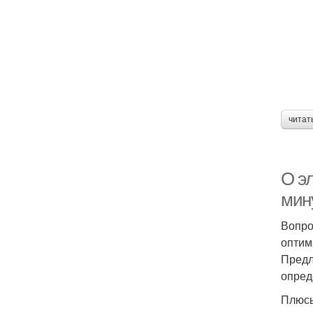
читат
О э
мин
Вопро
оптим
Предл
опред
Плюс