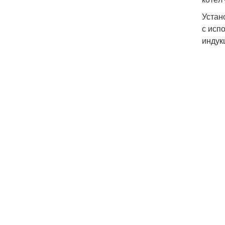
Устан
с исп
индук