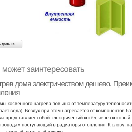
ь дальше →
 может заинтересовать
грев дома электричеством дешево. Преим
пления
мы косвенного нагрева повышают температуру теплоносите
пает вода). Воздух при этом нагревается от компонентов б
ма представляет собой электрический котёл, через который
проводам поступающий в радиаторы отопления. К слову, на
 — газовый, угольный или же .