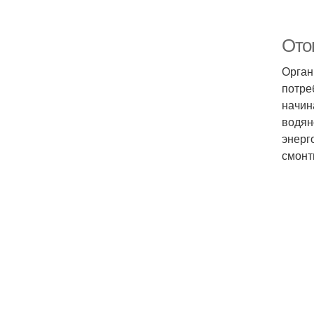
Ото
Орган
потре
начин
водян
энерг
смонт