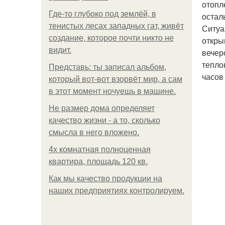
отопл
Где-то глубоко под землёй, в
остал
тенистых лесах западных гат, живёт
Ситуа
создание, которое почти никто не
откры
видит.
вечер
тепло
Представь: ты записал альбом,
часов
который вот-вот взорвёт мир, а сам
в этот момент ночуешь в машине.
Не размер дома определяет
качество жизни - а то, сколько
смысла в него вложено.
4x комнатная полноценная
квартира, площадь 120 кв.
Как мы качество продукции на
наших предприятиях контролируем.