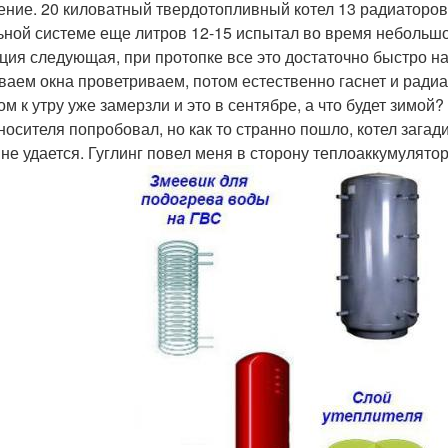
ение. 20 киловатный твердотопливный котел 13 радиаторов 
ьной системе еще литров 12-15 испытал во время небольшо
ция следующая, при протопке все это достаточно быстро на
ваем окна проветриваем, потом естественно гаснет и ради
ом к утру уже замерзли и это в сентябре, а что будет зимой
носителя попробовал, но как то странно пошло, котел загад
 не удается. Гуглинг повел меня в сторону теплоаккумулятор