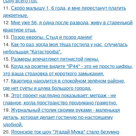
сыну всего год.
11.
Скоро малышу 1, 6 года, и мне перестанут платить
декретные.
12.
Мне уже 56, я одна после развода, живу в старенькой
квартире отца.
13.
Позор европы. Стыд и позор дании!
14.
Как-то раз, когда моя тёща гостила у нас, случилась
небольшая "Катастрофа".
15.
Размеры впечатляют пятнистой гиены.
16.
Когда на розетке видите "IP44" - это не просто цифры,
это ваша страховка от короткого замыкания.
17.
Квартира находится в спокойном зелёном районе,
где нет суеты и шума большого города.
18.
Этот проект наглядно показывает: метраж - не
главное, когда пространство продумано грамотно.
19.
Журнальный столик своими руками - маленькая
деталь, которая делает гостиную по-настоящему
удобной.
20.
Японское ток шоу "Угaдaй Мужa" стaло безумно