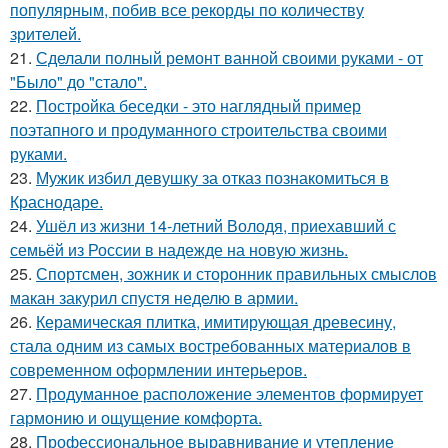
популярным, побив все рекорды по количеству
зрителей.
21.
Сделали полный ремонт ванной своими руками - от
"Было" до "стало".
22.
Постройка беседки - это наглядный пример
поэтапного и продуманного строительства своими
руками.
23.
Мужик избил девушку за отказ познакомиться в
Краснодаре.
24.
Ушёл из жизни 14-летний Володя, приехавший с
семьёй из России в надежде на новую жизнь.
25.
Спортсмен, зожник и сторонник правильных смыслов
макан закурил спустя неделю в армии.
26.
Керамическая плитка, имитирующая древесину,
стала одним из самых востребованных материалов в
современном оформлении интерьеров.
27.
Продуманное расположение элементов формирует
гармонию и ощущение комфорта.
28.
Профессиональное выравнивание и утепление