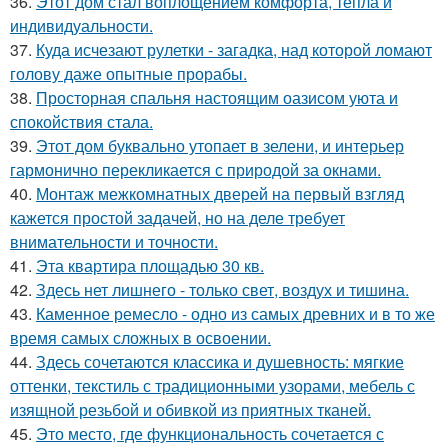
36.
Этот дом стал воплощением комфорта, тепла и
индивидуальности.
37.
Куда исчезают рулетки - загадка, над которой ломают
голову даже опытные прорабы.
38.
Просторная спальня настоящим оазисом уюта и
спокойствия стала.
39.
Этот дом буквально утопает в зелени, и интерьер
гармонично перекликается с природой за окнами.
40.
Монтаж межкомнатных дверей на первый взгляд
кажется простой задачей, но на деле требует
внимательности и точности.
41.
Эта квартира площадью 30 кв.
42.
Здесь нет лишнего - только свет, воздух и тишина.
43.
Каменное ремесло - одно из самых древних и в то же
время самых сложных в освоении.
44.
Здесь сочетаются классика и душевность: мягкие
оттенки, текстиль с традиционными узорами, мебель с
изящной резьбой и обивкой из приятных тканей.
45.
Это место, где функциональность сочетается с