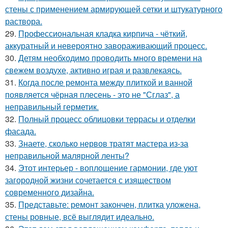
стены с применением армирующей сетки и штукатурного
раствора.
29.
Профессиональная кладка кирпича - чёткий,
аккуратный и невероятно завораживающий процесс.
30.
Детям необходимо проводить много времени на
свежем воздухе, активно играя и развлекаясь.
31.
Когда после ремонта между плиткой и ванной
появляется чёрная плесень - это не "Сглаз", а
неправильный герметик.
32.
Полный процесс облицовки террасы и отделки
фасада.
33.
Знаете, сколько нервов тратят мастера из-за
неправильной малярной ленты?
34.
Этот интерьер - воплощение гармонии, где уют
загородной жизни сочетается с изяществом
современного дизайна.
35.
Представьте: ремонт закончен, плитка уложена,
стены ровные, всё выглядит идеально.