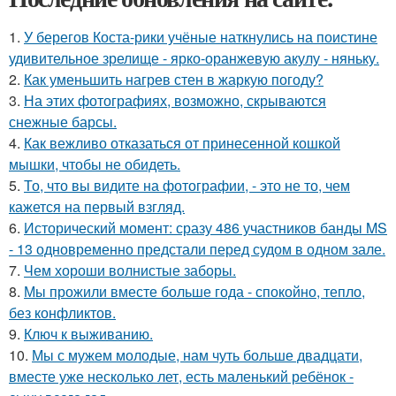
1.
У берегов Коста-рики учёные наткнулись на поистине
удивительное зрелище - ярко-оранжевую акулу - няньку.
2.
Как уменьшить нагрев стен в жаркую погоду?
3.
На этих фотографиях, возможно, скрываются
снежные барсы.
4.
Как вежливо отказаться от принесенной кошкой
мышки, чтобы не обидеть.
5.
То, что вы видите на фотографии, - это не то, чем
кажется на первый взгляд.
6.
Исторический момент: сразу 486 участников банды MS
- 13 одновременно предстали перед судом в одном зале.
7.
Чем хороши волнистые заборы.
8.
Мы прожили вместе больше года - спокойно, тепло,
без конфликтов.
9.
Ключ к выживанию.
10.
Мы с мужем молодые, нам чуть больше двадцати,
вместе уже несколько лет, есть маленький ребёнок -