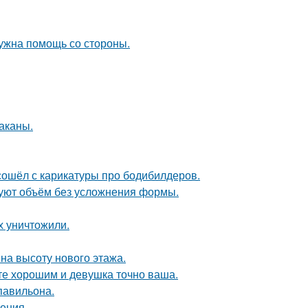
нужна помощь со стороны.
раканы.
сошёл с карикатуры про бодибилдеров.
зуют объём без усложнения формы.
х уничтожили.
на высоту нового этажа.
ете хорошим и девушка точно ваша.
павильона.
ения.