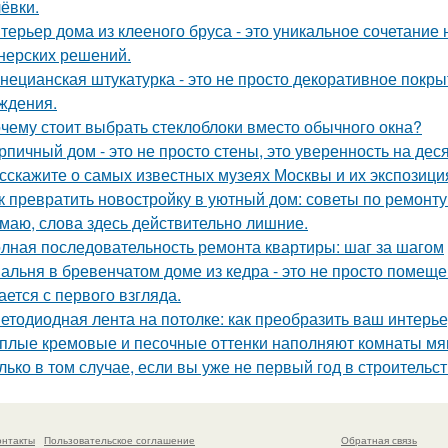
ёвки.
терьер дома из клееного бруса - это уникальное сочетани
нерских решений.
нецианская штукатурка - это не просто декоративное покрыт
ждения.
чему стоит выбрать стеклоблоки вместо обычного окна?
рпичный дом - это не просто стены, это уверенность на дес
сскажите о самых известных музеях Москвы и их экспозици
к превратить новостройку в уютный дом: советы по ремонту
маю, слова здесь действительно лишние.
лная последовательность ремонта квартиры: шаг за шагом
альня в бревенчатом доме из кедра - это не просто помещен
ается с первого взгляда.
етодиодная лента на потолке: как преобразить ваш интерь
плые кремовые и песочные оттенки наполняют комнаты мяг
лько в том случае, если вы уже не первый год в строительств
онтакты
Пользовательское соглашение
Обратная связь