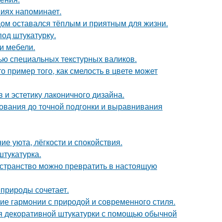
ниях напоминает.
дом оставался тёплым и приятным для жизни.
од штукатурку.
и мебели.
ью специальных текстурных валиков.
о пример того, как смелость в цвете может
 и эстетику лаконичного дизайна.
нования до точной подгонки и выравнивания
ие уюта, лёгкости и спокойствия.
тукатурка.
ространство можно превратить в настоящую
природы сочетает.
ие гармонии с природой и современного стиля.
ия декоративной штукатурки с помощью обычной