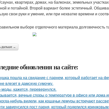
/саунах, квартирах, домах, на балконах, земельных участка
ной и потайной. Второй вариант более эстетичный. Обшив
ьзую свои руки и умение, или при нехватке времени и соот
равильном выборе отделочного материала долговечность так
ь дальше →
ледние обновления на сайте:
ушка пошла на свидание с парнем, который работает на фе
 не влезет в дамскую сумочку.
 моды, кажется, перевернулся.
зывается, вечные споры о температуре в офисе или дома 
когда-нибудь видели, как кошачьи лемуры встречают рассве
eти завирусился пост парня, который поделился кринжoвым 