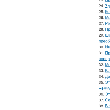
24.
Зд
25.
Ко
26.
Мы
27.
Ре
28.
Пр
29.
Ши
преоб
30.
Ин
31.
Пр
повер
32.
Мн
33.
Ка
34.
Де
35.
Эт
жемчу
36.
Эт
37.
Се
38.
В 