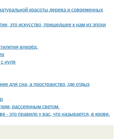
е натуральной красоты дерева и современных
ие, это искусство, пришедшее к нам из эпохи
ятилетия вперёд.
ях
 с нуля
ие для сна, а пространство, где отдых
ер
ким, рассеянным светом.
е - это правило у вас, что называется, в крови.