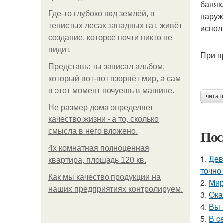
банях
Где-то глубоко под землёй, в
наруж
тенистых лесах западных гат, живёт
испол
создание, которое почти никто не
видит.
При п
Представь: ты записал альбом,
который вот-вот взорвёт мир, а сам
в этот момент ночуешь в машине.
читат
Не размер дома определяет
качество жизни - а то, сколько
Пос
смысла в него вложено.
4x комнатная полноценная
1.
Дев
квартира, площадь 120 кв.
точно
Как мы качество продукции на
2.
Мир
наших предприятиях контролируем.
3.
Ока
4.
Вы 
5.
В c