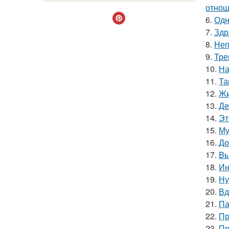
отнош
6.
Одн
7.
Здр
8.
Неп
9.
Тре
10.
На
11.
Та
12.
Жи
13.
Де
14.
Эт
15.
Му
16.
До
17.
Bы
18.
Ин
19.
Ну
20.
Вд
21.
Па
22.
Пр
23.
Пр