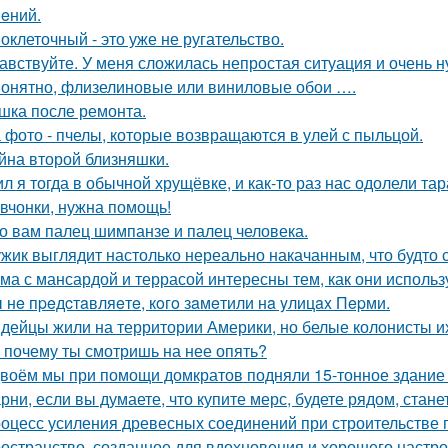
eний.
оклеточный - это уже не ругательство.
авствуйте. У меня сложилась непростая ситуация и очень 
онятно, флизелиновые или виниловые обои ….
шка после ремонта.
 фото - пчелы, которые возвращаются в улей с пыльцой.
йна второй близняшки.
л я тогда в обычной хрущёвке, и как-то раз нас одолели та
вчонки, нужна помощь!
о вам палец шимпанзе и палец человека.
жик выглядит настолько нереально накачанным, что будто 
ма с мансардой и террасой интересны тем, как они исполь
 нe пpeдcтaвляeтe, кoгo зaмeтили нa yлицax Пepми.
дейцы жили на территории Америки, но белые колонисты и
 почему ты смотришь на нее опять?
воём мы при помощи домкратов подняли 15-тонное здание 
рни, если вы думаете, что купите мерс, будете рядом, стан
оцесс усиления древесных соединений при строительстве 
остранство, созданное для вдохновения и хорошего настро