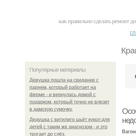
как правильно сделать ремонт до
г
Кра
Популярные материалы
Девушка пошла на свидание с
парнем, который работает на
ферме - и вернулась домой с
подарком, который точно не влезет
в дамскую сумочку.
Осо
недо
Дедушка с витилиго шьёт кукол для
детей с таким же диагнозом - и это
Вагон
трогает до слёз.