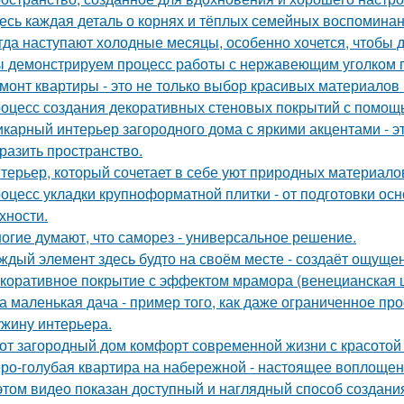
есь каждая деталь о корнях и тёплых семейных воспомина
гда наступают холодные месяцы, особенно хочется, чтобы 
 демонстрируем процесс работы с нержавеющим уголком п
монт квартиры - это не только выбор красивых материалов 
оцесс создания декоративных стеновых покрытий с помощ
карный интерьер загородного дома с яркими акцентами - эт
разить пространство.
терьер, который сочетает в себе уют природных материалов
оцесс укладки крупноформатной плитки - от подготовки ос
хности.
огие думают, что саморез - универсальное решение.
ждый элемент здесь будто на своём месте - создаёт ощущен
коративное покрытие с эффектом мрамора (венецианская ш
а маленькая дача - пример того, как даже ограниченное п
жину интерьера.
от загородный дом комфорт современной жизни с красотой 
ро-голубая квартира на набережной - настоящее воплощен
этом видео показан доступный и наглядный способ создан