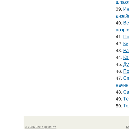
шпакл
39.
Ин
дизай
40.
Ве
возро
41.
По
42.
Ки
43.
Ра
44.
Ка
45.
Ду
46.
По
47.
Сп
начин
48.
Св
49.
Тё
50.
То
© 2026 Все о ремонте
К