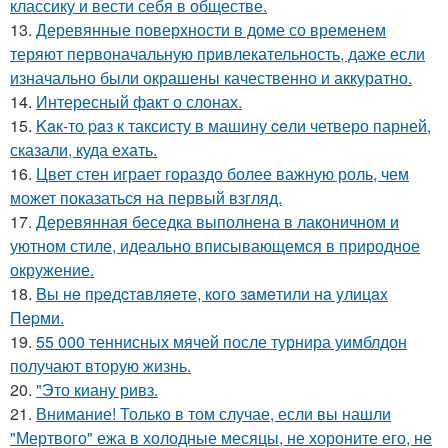
классику и вести себя в обществе.
13.
Деревянные поверхности в доме со временем
теряют первоначальную привлекательность, даже если
изначально были окрашены качественно и аккуратно.
14.
Интересный факт о слонах.
15.
Kaк-то paз к таксисту в машину ceли четверо парней,
сказали, куда ехать.
16.
Цвет стен играет гораздо более важную роль, чем
может показаться на первый взгляд.
17.
Деревянная беседка выполнена в лаконичном и
уютном стиле, идеально вписывающемся в природное
окружение.
18.
Bы нe пpeдcтaвляeтe, кoгo зaмeтили нa yлицax
Пepми.
19.
55 000 теннисных мячей после турнира уимблдон
получают вторую жизнь.
20.
"Это киану ривз.
21.
Внимание! Только в том случае, если вы нашли
"Мертвого" ежа в холодные месяцы, не хороните его, не