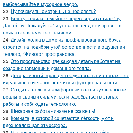
выбрасывайте в мусорное ведро.
22.
Ну почему ты смотришь на нее опять?
23.
Боня устроила семейные переговоры в стиле "ну
Давай, ну Пожалуйста" и уговаривает дочку провести
ночь в отеле вместе с пляйном.
24.
Дизайн холла в доме из профилированного бруса
строится на подчёркнутой естественности и ощущении
тёплого, "Живого" пространства.
25.
Это пространство, где каждая деталь работает на
создание гармонии и домашнего тепла.
26.
Декоративный экран для радиатора на магнитах - это
идеальное сочетание эстетики и функциональности.
27.
Создать тёплый и комфортный пол на кухне вполне
реально своими силами, если разобраться в этапах
работы и соблюдать технологию.
28.
Шикарная работа - иначе не скажешь!
29.
Комната, в которой сочетаются лёгкость, уют и
вдохновляющая атмосфера.
30.
Вас точно удивит, что хранится в этом сейфе!