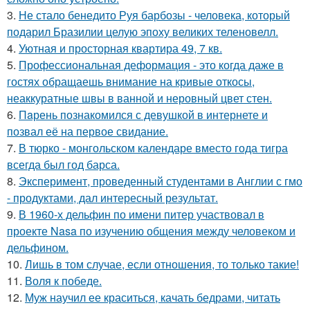
3.
Не стало бенедито Руя барбозы - человека, который
подарил Бразилии целую эпоху великих теленовелл.
4.
Уютная и просторная квартира 49, 7 кв.
5.
Профессиональная деформация - это когда даже в
гостях обращаешь внимание на кривые откосы,
неаккуратные швы в ванной и неровный цвет стен.
6.
Пaрень познакомился с девушкой в интернете и
позвал её на первое свидание.
7.
В тюрко - монгольском календаре вместо года тигра
всегда был год барса.
8.
Эксперимент, проведенный студентами в Англии с гмо
- продуктами, дал интересный результат.
9.
В 1960-х дельфин по имени питер участвовал в
проекте Nasa по изучению общения между человеком и
дельфином.
10.
Лишь в том случае, если отношения, то только такие!
11.
Воля к победе.
12.
Муж научил ее краситься, качать бедрами, читать