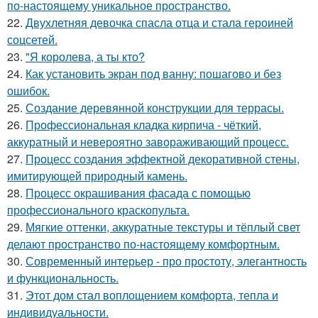
по-настоящему уникальное пространство.
22.
Двухлетняя девочка спасла отца и стала героиней
соцсетей.
23.
"Я королева, а ты кто?
24.
Как установить экран под ванну: пошагово и без
ошибок.
25.
Создание деревянной конструкции для террасы.
26.
Профессиональная кладка кирпича - чёткий,
аккуратный и невероятно завораживающий процесс.
27.
Процесс создания эффектной декоративной стены,
имитирующей природный камень.
28.
Процесс окрашивания фасада с помощью
профессионального краскопульта.
29.
Мягкие оттенки, аккуратные текстуры и тёплый свет
делают пространство по-настоящему комфортным.
30.
Современный интерьер - про простоту, элегантность
и функциональность.
31.
Этот дом стал воплощением комфорта, тепла и
индивидуальности.