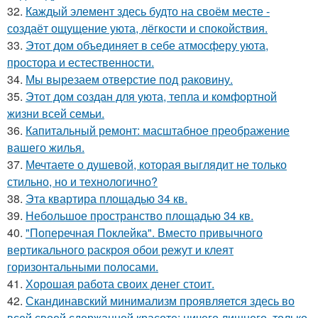
32.
Каждый элемент здесь будто на своём месте -
создаёт ощущение уюта, лёгкости и спокойствия.
33.
Этот дом объединяет в себе атмосферу уюта,
простора и естественности.
34.
Мы вырезаем отверстие под раковину.
35.
Этот дом создан для уюта, тепла и комфортной
жизни всей семьи.
36.
Капитальный ремонт: масштабное преображение
вашего жилья.
37.
Мечтаете о душевой, которая выглядит не только
стильно, но и технологично?
38.
Эта квартира площадью 34 кв.
39.
Небольшое пространство площадью 34 кв.
40.
"Поперечная Поклейка". Вместо привычного
вертикального раскроя обои режут и клеят
горизонтальными полосами.
41.
Хорошая работа своих денег стоит.
42.
Скандинавский минимализм проявляется здесь во
всей своей сдержанной красоте: ничего лишнего, только