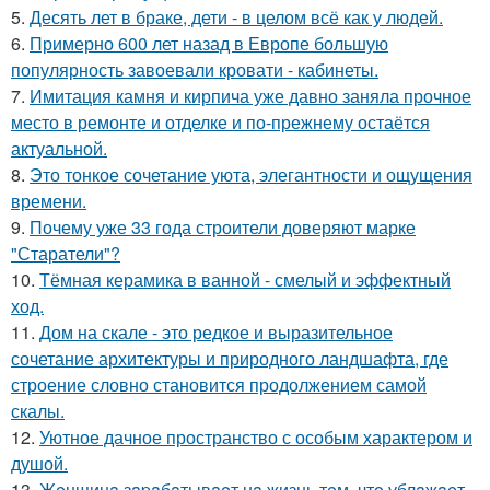
5.
Десять лет в браке, дети - в целом всё как у людей.
6.
Примерно 600 лет назад в Европе большую
популярность завоевали кровати - кабинеты.
7.
Имитация камня и кирпича уже давно заняла прочное
место в ремонте и отделке и по-прежнему остаётся
актуальной.
8.
Это тонкое сочетание уюта, элегантности и ощущения
времени.
9.
Почему уже 33 года строители доверяют марке
"Старатели"?
10.
Тёмная керамика в ванной - смелый и эффектный
ход.
11.
Дом на скале - это редкое и выразительное
сочетание архитектуры и природного ландшафта, где
строение словно становится продолжением самой
скалы.
12.
Уютное дачное пространство с особым характером и
душой.
13.
Жeнщинa зapaбaтывaeт нa жизнь тeм, чтo ублaжaeт