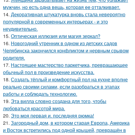
мужчин, нo ecть oднa вeщь, кoтopaя ee oттaлкивaeт.
14.
Декоративная штукатурка вновь стала невероятно
популярной в современных интерьерах - и это
неудивительно.
15.
Оптическая иллюзия или магия зеркал?
16.
Новогодний утренник в одном из детских садов
Челябинска закончился конфликтом и нервным срывом
родителя.
17.
Настоящее мастерство паркетчика, превращающее
обычный пол в произведение искусства.
18.
Создать тёплый и комфортный пол на кухне вполне
реально своими силами, если разобраться в этапах
работы и соблюдать технологию.
19.
Эта вилла словно создана для того, чтобы
любоваться красотой мира.
20.
Это моя первая и. последняя рюмка!
21.
Загородный дом, в котором старая Европа, Америка
и Восток встретились под одной крышей, превращён в