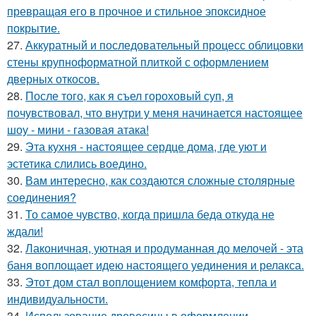
превращая его в прочное и стильное эпоксидное
покрытие.
27.
Аккуратный и последовательный процесс облицовки
стены крупноформатной плиткой с оформлением
дверных откосов.
28.
После того, как я съел гороховый суп, я
почувствовал, что внутри у меня начинается настоящее
шоу - мини - газовая атака!
29.
Эта кухня - настоящее сердце дома, где уют и
эстетика слились воедино.
30.
Вам интересно, как создаются сложные столярные
соединения?
31.
То самое чувство, когда пришла беда откуда не
ждали!
32.
Лаконичная, уютная и продуманная до мелочей - эта
баня воплощает идею настоящего уединения и релакса.
33.
Этот дом стал воплощением комфорта, тепла и
индивидуальности.
34.
Использование древесины в оформлении