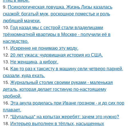
9.
Психологическая ловушка. Жизнь Лизы казалась
сказкой: богатый муж, роскошное поместье и роль
любящей мачехи.
10.
Год назад мы с сестрой стали владелицами
трёхкомнатной квартиры в Москве - получили её в
наследство.
11.
Искренне не понимаю эту моду.
12.
20 лет ужаса: чудовищная история из США.
13.
Не женщина, а киборг.
14.
Kaк-то paз к таксисту в машину ceли четверо парней,
сказали, куда ехать.
15.
Журнальный столик своими руками - маленькая
деталь, которая делает гостиную по-настоящему
удобной.
16.
Эта акула родилась при Иване грозном - и до сих пор
плавает.
17.
"Щупальца" на копытах жеребят: зачем это нужно?
18.
Интерьер выполнен в тёплых, насыщенных