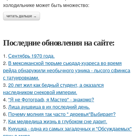
холодильнике может быть множество:
читать дальше →
Последние обновления на сайте:
1.
Сентябрь 1970 года.
2.
В мексиканской тюрьме сьюдад-хуареса во время
рейда обнаружили необычного узника - лысого сфинкса
с татуировками.
3.
20 лет жил как бедный студент, а оказался
наследником снековой империи.
4.
"Я не Фотограф, я Мастер" - знакомо?
5.
Лица аушвица в их последний день.
6.
Почему молния так часто " деревья"Выбирает?
7.
Как медведица жизнь в глубоком сне дарит.
8.
Кукушка - одна из самых загадочных и "Обсуждаемых"
птиц в мире.