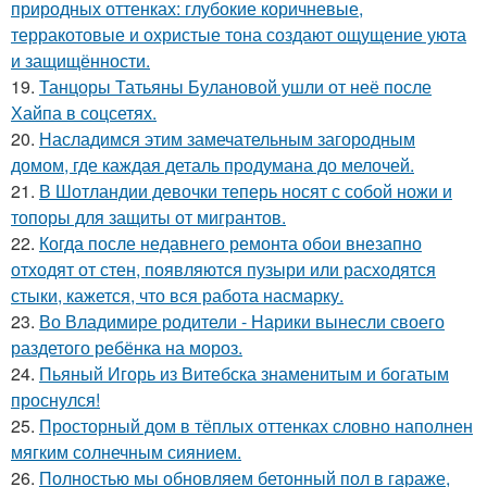
природных оттенках: глубокие коричневые,
терракотовые и охристые тона создают ощущение уюта
и защищённости.
19.
Танцоры Татьяны Булановой ушли от неё после
Хайпа в соцсетях.
20.
Насладимся этим замечательным загородным
домом, где каждая деталь продумана до мелочей.
21.
В Шотландии девочки теперь носят с собой ножи и
топоры для защиты от мигрантов.
22.
Когда после недавнего ремонта обои внезапно
отходят от стен, появляются пузыри или расходятся
стыки, кажется, что вся работа насмарку.
23.
Во Владимире родители - Нарики вынесли своего
раздетого ребёнка на мороз.
24.
Пьяный Игорь из Витебска знаменитым и богатым
проснулся!
25.
Просторный дом в тёплых оттенках словно наполнен
мягким солнечным сиянием.
26.
Полностью мы обновляем бетонный пол в гараже,